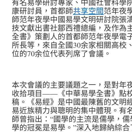
有名易學研討專家、中國社會科學
康研討員，首都師
共享空間
范年夜
師范年夜學中國易學文明研討院張
技文獻出書社鄒西禮總編，及作為
全書》策劃人的首都師范年夜學電
所長等，來自全國30余家相關高校
位的70余位代表列席了會議。
本次會議的主要議題之一，是對年
收拾項目——《中華易學全書》點
稿。《易經》是中國最陳舊的文明
易近族精力與聰明的集中體現。有
師曾指出：“國學的主流是儒學，儒
學的冠冕是易學。”深入地歸納綜合