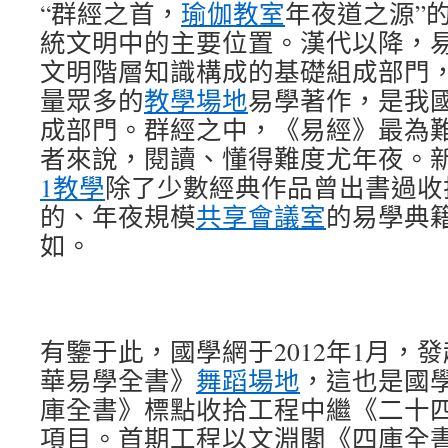
“群經之首，
瑜伽教室
年夜道之源”
統文明中的主要位置。漢代以降，
文明階層知識構成的基礎組成部門
量眾多的
教學場地
易學著作，是我
成部門。群經之中，《易經》最為
者來說，閱讀、懂得難度尤年夜。
1教學
除了少數經典作品曾出書過收
的、年夜規模
共享會議室
的易學典
如。
有鑒于此，國學網于2012年1月，
華易學全書》
舞蹈場地
，這也是國
庫全書》標點收拾工程中繼《二十
項目。首期工程以文淵閣《四庫全