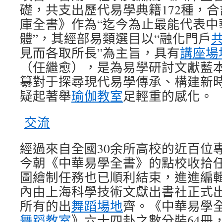
礎，共支出歷代易學典籍172種，合
庫全書》作為“迄今為止最能代表中
體”，其經部易類選目以“融化門戶
見而各取所長”為主旨，具有
講座場
（任繼愈），是為易學研討文獻藍
纂對于探尋現代易學傳承、構建新
疑起著舉
瑜伽教室
足輕重的感化。
交流
經過來自全國30余所高校的近百位
今朝《中華易學全書》的點校收拾
圖繪制任務也已順利結束，進進編
內由上海科學技術文獻出書社正式出書
所有的出
舞蹈場地
齊。《中華易學
舞蹈教室
》六十四卦之數分裝64冊