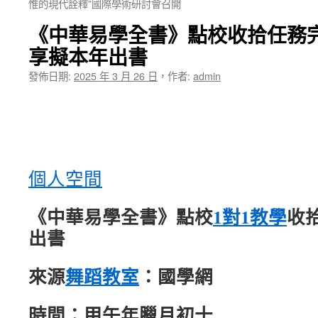
惟的現代詮釋”國際學術研討會召開
《中華易學全書》點校收拾任務
享擬本年出書
發佈日期:
2025 年 3 月 26 日
，
作者:
admin
個人空間
《中華易學全書》點校
1對1教學
收
出書
來源
舞蹈教室
：國學網
時間：甲午年臘月初十