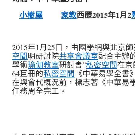
小樹屋
家教
西歷2015年1月2
2015年1月25日，由國學網與北京
空間
明研討院
共享會議室
配合主辦
學術
瑜伽教室
研討會”
私密空間
在京
64巨冊的
私密空間
《中華易學全書
在與會代概況前，標志著《中華易
任務周全完工。