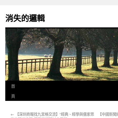
跳
至
消失的邏輯
主
要
內
容
首
頁
←
【深圳商報找九宮格交流】“經典、經學與儒家思
【中國新聞