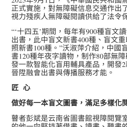
正式實施，對無障礙信息交通作出
視力殘疾人無障礙閱讀供給了法令
“‘十四五’期間，每年有900種盲
出書，此中盲文新書400種、盲文重
照新書100種。”沃淑萍介紹，中國
書120種年夜字讀物，制作80部無
發一款智能化盲用輔具產品，開發2
晉陞融會出書與傳播服務才能。
匠 心
做好每一本盲文圖書，滿足多樣化
瞽者彭斌是云南省圖書館視障閱覽
的他一向堅持著借書、讀書、聽書