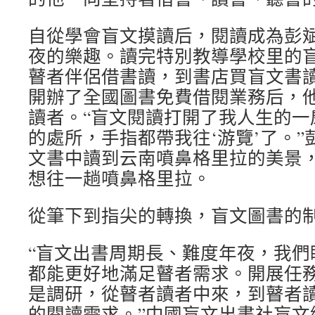
自從學會盲文摸讀后，閱讀成為彭
夜的樂趣。讀完特別教導學校里的
瞽者伴侶借書讀，到書店買盲文書
開辦了全國圖書免費借閱業務后，
讀者。“盲文閱讀打開了我人生的一
的處所，手指都帶我往‘游覽’了。
文書中讀到云南噴鼻格里拉的美景
想往一趟噴鼻格里拉。
從筆下到指尖的轉換，盲文圖書的
“盲文出書周期長、難度年夜，我們
都能更好地滿足瞽者需求。開展任
是調研，從瞽者讀者中來，到瞽者
的閱讀需求。”中國盲文出書社盲文