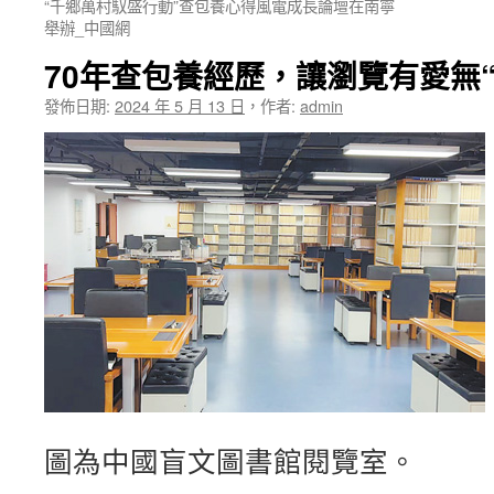
“千鄉萬村馭盛行動”查包養心得風電成長論壇在南寧
舉辦_中國網
70年查包養經歷，讓瀏覽有愛無“
發佈日期:
2024 年 5 月 13 日
，
作者:
admin
圖為中國盲文圖書館閱覽室。