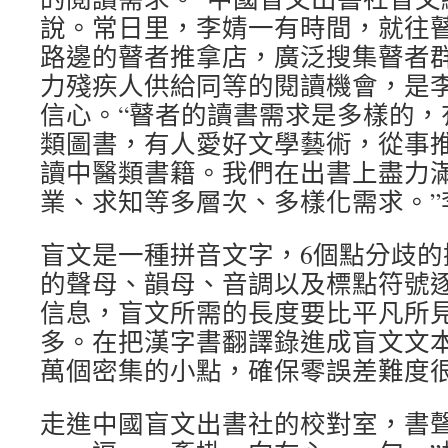
說。常日里，李婧一有時間，就往
路邊的瞽者推拿店，廣泛搜集瞽者
力殘疾人供給同等的閱讀機會，是
信心。“瞽者的讀書需求是多樣的，
類圖書，有人愛好文學藝術，從事
讀中醫類書籍。我們在出書上盡力
業、求知等多層次、多樣化需求。”
盲文是一種拼音文字，6個點分歧的
的聲母、韻母、音調以及標點符號
信息，盲文所需的長度要比平凡所
多。在把漢字書翻譯錄進成盲文文
萬個密集的小點，確保零誤差難度
走進中國盲文出書社的校對室，書聲