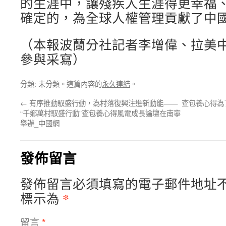
的生涯中，讓殘疾人生涯得更幸福
確定的，為全球人權管理貢獻了中
（本報波蘭分社記者李增偉、拉美
參與采寫）
分類: 未分類。這篇內容的
永久連結
。
←
有序推動馭盛行動，為村落復興注進新動能——
查包養心得為
“千鄉萬村馭盛行動”查包養心得風電成長論壇在南寧
舉辦_中國網
發佈留言
發佈留言必須填寫的電子郵件地址
*
標示為
留言
*