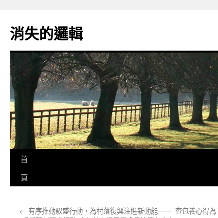
跳
至
消失的邏輯
主
要
內
容
首
頁
←
有序推動馭盛行動，為村落復興注進新動能——
查包養心得為