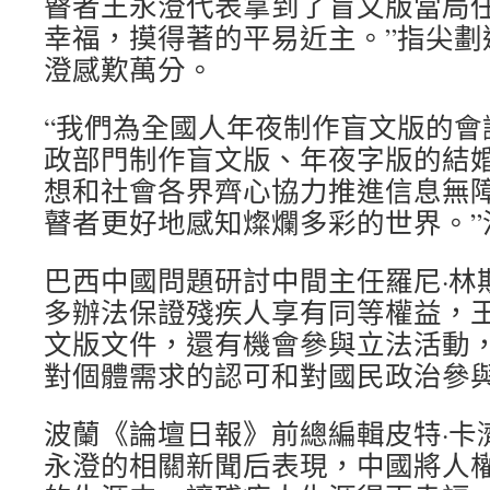
瞽者王永澄代表拿到了盲文版當局任
幸福，摸得著的平易近主。”指尖劃
澄感歎萬分。
“我們為全國人年夜制作盲文版的會
政部門制作盲文版、年夜字版的結
想和社會各界齊心協力推進信息無
瞽者更好地感知燦爛多彩的世界。”
巴西中國問題研討中間主任羅尼·林
多辦法保證殘疾人享有同等權益，
文版文件，還有機會參與立法活動
對個體需求的認可和對國民政治參
波蘭《論壇日報》前總編輯皮特·卡
永澄的相關新聞后表現，中國將人