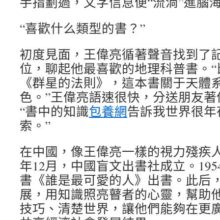
手指劃過，文字信息便“流淌”進腦
“喜歡什么類型的書？”
初度見面，王偉亮循著聲音找到了
位，聊起他最喜歡的地理科普書。“
《群星的法則》，這本書關于天體
色。”王偉亮語速很快，分送朋友著
“書中的知識
包養網
告訴我世界很年
索。”
在中國，像王偉亮一樣的視力殘疾人有1
年12月，中國盲文出書社成立。19
書《誰是最可愛的人》出書。此后
展，用知識照亮瞽者的心靈，幫助
技巧、清楚世界，讓他們能夠在更