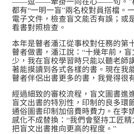
——逗——牽掛一向在心——句。”
都有“一明一盲”兩名校對員搭檔。
電子文件，檢查盲文能否有誤；或
看書對照檢查。
本年是瞽者潘江從事校對任務的第
瞽者做書，潘江說：“十幾年前，盲
少，我在盲校學習時只能以聽老師
著能摸讀到各式各樣的書。現在我
瞽者伴侶出書更多的書，我覺得很有
經過細致的審校流程，盲文圖書進
盲文出書的特別性，印制的良多環
通俗圖書印制加倍費時費力。在李
感化不成替換：“我們會堅持工匠精
把盲文出書推向更高的程度。”