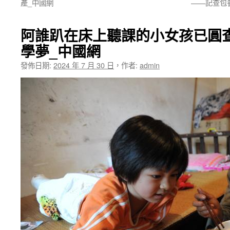
產_中國網
——記查包
阿誰趴在床上聽課的小女孩已圓
學夢_中國網
發佈日期:
2024 年 7 月 30 日
，
作者:
admin