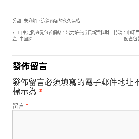
分類: 未分類。這篇內容的
永久連結
。
←
山東定陶查覓包養價錢：出力培養成長新資料財
特稿：中印尼
產_中國網
——記查包
發佈留言
發佈留言必須填寫的電子郵件地址
*
標示為
留言
*