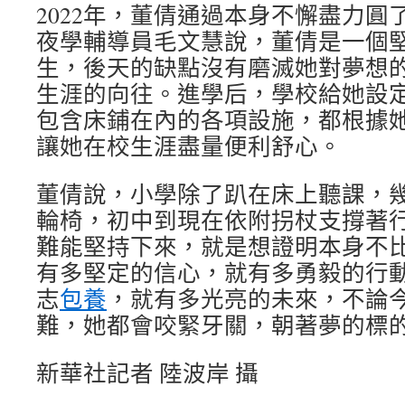
2022年，董倩通過本身不懈盡力圓
夜學輔導員毛文慧說，董倩是一個
生，後天的缺點沒有磨滅她對夢想
生涯的向往。進學后，學校給她設
包含床鋪在內的各項設施，都根據
讓她在校生涯盡量便利舒心。
董倩說，小學除了趴在床上聽課，
輪椅，初中到現在依附拐杖支撐著
難能堅持下來，就是想證明本身不
有多堅定的信心，就有多勇毅的行
志
包養
，就有多光亮的未來，不論
難，她都會咬緊牙關，朝著夢的標
新華社記者 陸波岸 攝