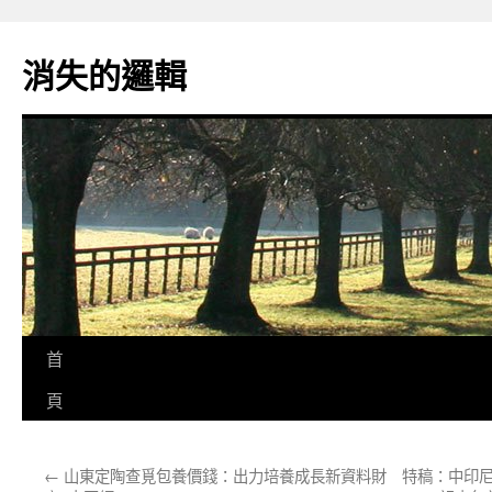
跳
至
消失的邏輯
主
要
內
容
首
頁
←
山東定陶查覓包養價錢：出力培養成長新資料財
特稿：中印尼