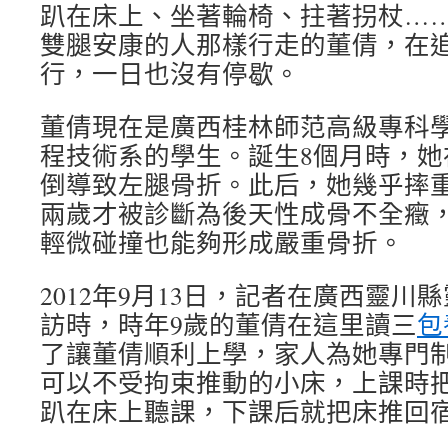
趴在床上、坐著輪椅、拄著拐杖…
雙腿安康的人那樣行走的董倩，在
行，一日也沒有停歇。
董倩現在是廣西桂林師范高級專科
程技術系的學生。誕生8個月時，她
倒導致左腿骨折。此后，她幾乎摔
兩歲才被診斷為後天性成骨不全癥，
輕微碰撞也能夠形成嚴重骨折。
2012年9月13日，記者在廣西靈
訪時，時年9歲的董倩在這里讀三
包
了讓董倩順利上學，家人為她專門
可以不受拘束推動的小床，上課時
趴在床上聽課，下課后就把床推回