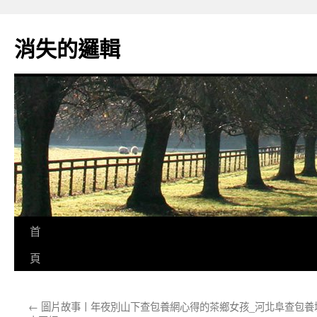
跳
至
消失的邏輯
主
要
內
容
首
頁
←
圖片故事丨年夜別山下查包養網心得的茶鄉女孩_
河北阜查包養