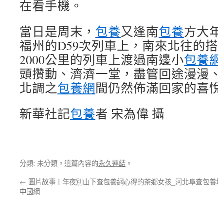
在看手機。
當日是周末，
包養
又逢南
包養
方大
福州的D59次列車上，南來北往的
2000公里的列車上渡過南邊小
包養
頭攢動、濟濟一堂，盡管回途漫漫
北調之
包養網
間仍然佈滿回家的喜
新華社記
包養
者 宋為偉 攝
分類: 未分類。這篇內容的
永久連結
。
←
圖片故事丨年夜別山下查包養網心得的茶鄉女孩_
河北阜查包養
中國網