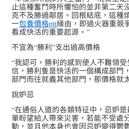
止這種奮鬥時所懼怕的並非第二天
克不及勝過鄰居。回根結底，這種
一
包養價格ptt
緣由，即過火器重競
看成快活的重要起源。”
不宜為“勝利”支出過高價格
“我認可，勝利的感到使人不難領受
信，勝利隻是快活的一個構成部門
部門而往就義其他部門，那價格就太
說妒忌
“在通俗人道的各類特征中，忌妒是
單盼望給人帶來災害，若能不受處
動，並且他本身也會因忌妒變得鬱