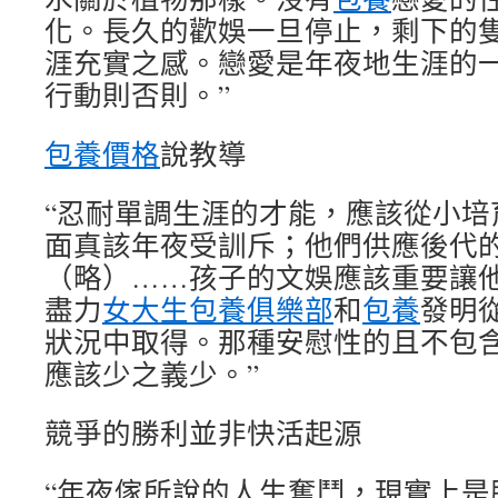
化。長久的歡娛一旦停止，剩下的
涯充實之感。戀愛是年夜地生涯的一
行動則否則。”
包養價格
說教導
“忍耐單調生涯的才能，應該從小培
面真該年夜受訓斥；他們供應後代
（略）……孩子的文娛應該重要讓
盡力
女大生包養俱樂部
和
包養
發明
狀況中取得。那種安慰性的且不包
應該少之義少。”
競爭的勝利並非快活起源
“年夜傢所說的人生奮鬥，現實上是