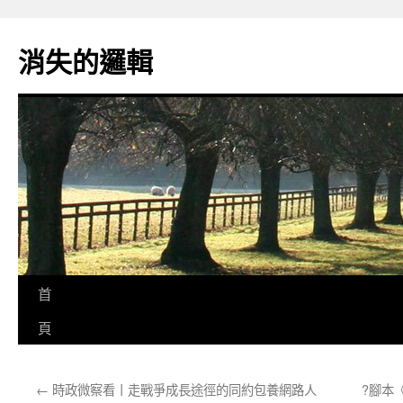
跳
至
消失的邏輯
主
要
內
容
首
頁
←
時政微察看丨走戰爭成長途徑的同約包養網路人
?腳本