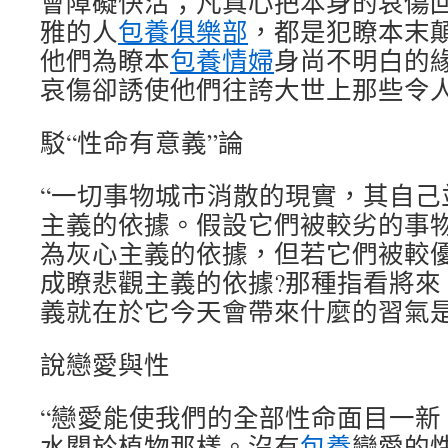
會障礙快活；凡真心把本身的哀傷
雅的人
包養俱樂部
，都是犯瞭本末
他們為瞭本
包養情婦
身尚不明白的
哀傷卻誘使他們往誇大世上那些令人
駁“性命有意義”論
“一切事物城市消散的現實，其自己
主義的依據。假設它們被較劣的事
為灰心主義的依據，但若它們被較
成瞭悲觀主義的依據?那種指看將來
義就在於它今天會帶來什麼的習氣是
說戀愛與性
“戀愛能使我們的全部性命面目一新
水關於植物那樣。沒有
包養
戀愛的