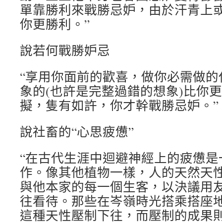
單靠勝利來戰勝忌妒，由於汗青上
你更勝利。”
說若何戰勝妒忌
“享用你面前的歡喜，做你必需做的
象的(也許是完整過錯的想象)比你
擬，隻有如許，你才幹戰勝忌妒。”
說社畜的“心思疲憊”
“在古代生涯中迴避神經上的疲憊是
作。像其他植物一樣，人的天然天
與他本家的每一個生客，以決議用
往看待。那些在岑嶺時光搭乘搭座
這種天性壓制下往，而壓制的成果