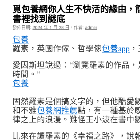
覓包養網你人生不快活的緣由，
書裡找到謎底
發佈日期:
2024 年 1 月 28 日
，
作者:
admin
包養
羅素，英國作傢、哲學傢
包養app
，
愛因斯坦說過：“瀏覽羅素的作品，
時間。”
包養
固然羅素是個搞文字的，但他酷愛
和不雅
包養網推薦
點，有一種基於
律之上的浪漫。難怪王小波在書中
比來在讀羅素的《幸福之路》，說