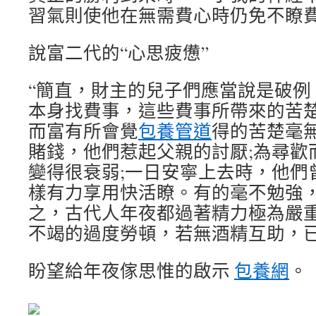
習氣則使他在無需費心時仍免不瞭費
說富二代的“心思疲憊”
“簡直，財主的兒子們應當說是破例
本身找費事，這些費事所帶來的苦
而富有所會覺
包養管道
得的苦楚毫
賭錢，他們惹起父親的討厭;為尋歡
變得很衰弱;一日安寧上去時，他們
樣有力享用快活瞭。有的毫不勉強
之，古代人年夜都過著精力極為嚴
不竭的過度勞頓，若無酒精互助，已
盼望給年夜傢思惟的啟示
包養網
。