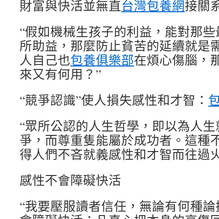
財富與快活並無直
台灣包養網
接關
“假如機械生孩子的利益，能對那些
所助益，那麼防止貧苦的延續就是
人自己也
包養俱樂部
在煩心傷腦，
來又有何用？”
“競爭認識”使人損失感性和才智：
“眾所公認的人生哲學，即以為人生
爭，而尊重隻能屬於成功者。這種
得人們不吝就義感性和才智而往過火
感性不會障礙快活
“我要壓服讀者信任，無論有何種論