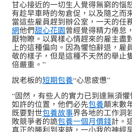
甘心接近的一切生人覺得無窮的惱
有趁早車時的匆倉促，以及隨之而
當這些雇員趕到辦公室，一天的任
網
他們
甜心花園
曾經覺得精力倦怠
厭物瞭。以異樣心情趕來的雇主盡
上的這種偏向。因為懼怕辭退，雇
敬的樣子，但是這種不天然的舉止
倍嚴重。”
說老板的
短期包養
“心思疲憊”
“固然，有些人的實力已到達無須懼
如許的位置，他們必先
包養
顛末數
既要對世
包養故事
界各地的工作洞
敗競爭者的詭
包養一個月價錢
計。
真正的勝利到來時，一小我的神經