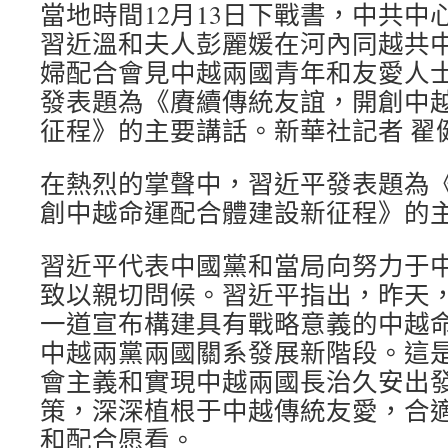
當地時間12月13日下戰書，中共中
習近溫和夫人彭麗媛在河內同越共
婦配合會見中越兩國青年和友愛人
發表題為《賡續傳統友誼，開創中
征程》的主要講話。新華社記者 翟健
在熱烈的掌聲中，習近平發表題為
創中越命運配合體建設新征程》的
習近平代表中國黨和當局向努力于
致以親切問候。習近平指出，昨天
一道宣布構建具有戰略意義的中越
中越兩黨兩國關系發展新階段。這
會主義和實現中越兩國長治久安出
策，深深植根于中越傳統友愛，合
和配合愿看。