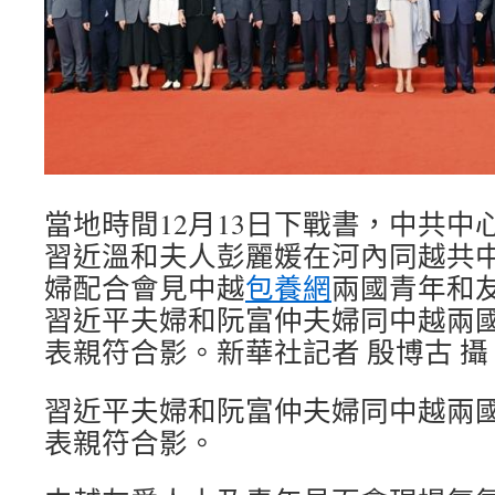
當地時間12月13日下戰書，中共中
習近溫和夫人彭麗媛在河內同越共
婦配合會見中越
包養網
兩國青年和
習近平夫婦和阮富仲夫婦同中越兩
表親符合影。新華社記者 殷博古 攝
習近平夫婦和阮富仲夫婦同中越兩
表親符合影。