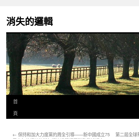
跳
至
消失的邏輯
主
要
內
容
首
頁
←
保持和加大力度黨的周全引導——新中國成立75
第二屆全球