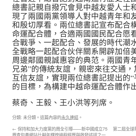
總書記親自撥冗會見中越友愛人士
現了兩國兩黨領導人對中越青年和
和殷切厚看。兩位總書記宣布配合
命運配合體，合適兩國國民配合愿
合戰爭、一起配合、發展的時代潮
全戰略一起配合伙伴關系開辟加倍
周邊鄰國親誠惠容的典范。兩國青年
兄弟”的傳統友誼，親密來往交通，
互信友誼，實現兩位總書記提出的“
的目標，為構建中越命運配合體作
蔡奇、王毅、王小洪等列席。
分類: 未分類。這篇內容的
永久連結
。
←
保持和加大力度黨的周全引導——新中國成立75
第二屆全球
周查包養網站比擬年輝煌過程經歷與啟發述評之一_