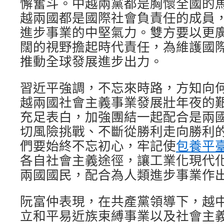
懈奮斗。中越兩黨都是胸懷全國的
越兩國都是國際社會負責任的成員
進步事業的中堅氣力。雙方要以更
闊的視野擔起時代責任，為維護國
推動全球發展進步出力。
習近平強調，不忘來時路，方知向
越兩國社會主義事業發展壯年夜的
充足表白，加強團結一起配合是兩
切風險挑戰、不斷從勝利走向勝利
們要始終不忘初心，牢記使
包養平
各自社會主義途徑，讓工業化現代
兩國國民，配合為人類進步事業作
阮富仲表現，在共產黨領導下，越
立和平易近族束縛事業以及社會主