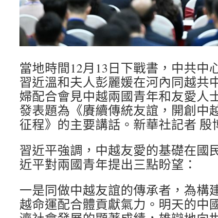
當地時間12月13日下戰書，中共中
習近溫和夫人彭麗媛在河內同越共
婦配合會見中越兩國青年和友愛人
發表題為《賡續傳統友誼，開創中
征程》的主要講話。新華社記者 殷博
習近平強調，中越友愛的基礎在國
近平對兩國青年提出三點盼望：
一是同做中越友誼的傳承者，為構
越命運配合體貢獻氣力。明天的中
濟社會發展的顯著成績，雄辯地向