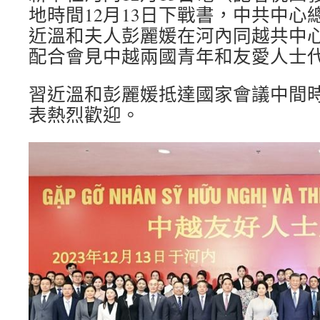
地時間12月13日下戰書，中共中心
近溫和夫人彭麗媛在河內同越共中
配合會見中越兩國青年和友愛人士
習近溫和彭麗媛抵達國家會議中間
表熱烈歡迎。