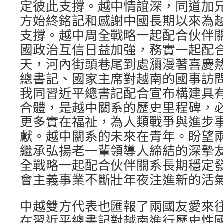
定彼此支撐。越中情誼深，同道加
方始終銘記和感謝中國長期以來為
支撐。越中周全戰略一起配合伙伴關
國政治互信日益加強，務實一起配
天，河內街頭巷尾到處瀰漫著喜慶
總書記、國家主席對越南的國事訪
我同習近平總書記配合宣布構建具
合體，是越中關系的歷史里程碑，
更多實在福祉，為人類戰爭與進步
獻。越中關系的未來在青年。盼望
繼承弘揚老一輩領導人締結的深摯
全戰略一起配合伙伴關系長期穩定
會主義事業不斷壯年夜注進新的活
中越雙方代表也匯報了兩國友愛來
在習近平總書記對越南進行歷史性