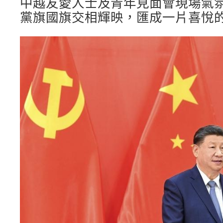
中越友愛人士及青年見面會現場氣
黨旗國旗交相輝映，匯成一片喜悅