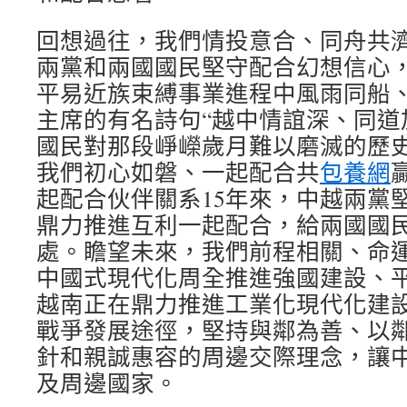
回想過往，我們情投意合、同舟共
兩黨和兩國國民堅守配合幻想信心
平易近族束縛事業進程中風雨同船
主席的有名詩句“越中情誼深、同道
國民對那段崢嶸歲月難以磨滅的歷
我們初心如磐、一起配合共
包養網
起配合伙伴關系15年來，中越兩黨
鼎力推進互利一起配合，給兩國國
處。瞻望未來，我們前程相關、命
中國式現代化周全推進強國建設、
越南正在鼎力推進工業化現代化建
戰爭發展途徑，堅持與鄰為善、以
針和親誠惠容的周邊交際理念，讓
及周邊國家。