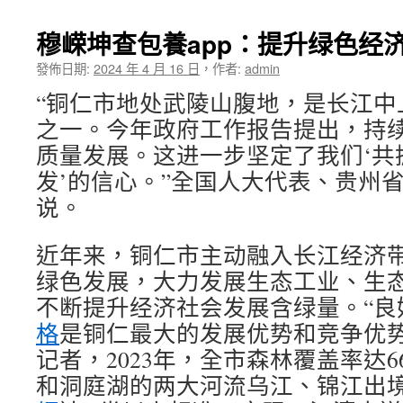
穆嵘坤查包養app：提升绿色经
發佈日期:
2024 年 4 月 16 日
，
作者:
admin
“铜仁市地处武陵山腹地，是长江中
之一。今年政府工作报告提出，持
质量发展。这进一步坚定了我们‘共
发’的信心。”全国人大代表、贵州
说。
近年来，铜仁市主动融入长江经济
绿色发展，大力发展生态工业、生
不断提升经济社会发展含绿量。“良
格
是铜仁最大的发展优势和竞争优势
记者，2023年，全市森林覆盖率达6
和洞庭湖的两大河流乌江、锦江出