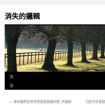
跳
至
消失的邏輯
主
要
內
容
首
頁
←
查包養把生态优势变成发展优势_中国网
习近平在查甜