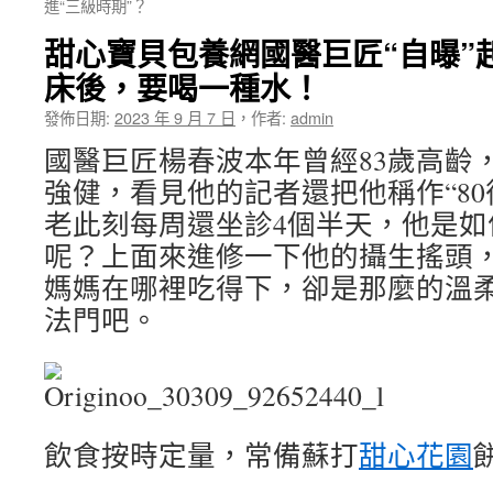
進“三級時期”？
甜心寶貝包養網國醫巨匠“自曝”
床後，要喝一種水！
發佈日期:
2023 年 9 月 7 日
，
作者:
admin
國醫巨匠楊春波本年曾經83歲高齡
強健，看見他的記者還把他稱作“80
老此刻每周還坐診4個半天，他是如
呢？上面來進修一下他的攝生搖頭
媽媽在哪裡吃得下，卻是那麼的溫
法門吧。
飲食按時定量，常備蘇打
甜心花園