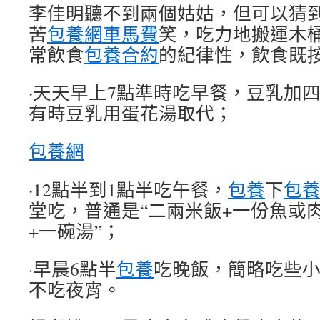
李佳明聽不到兩個姑姑，但可以猜
苦
包養網車馬費
笑，吃力地搬運木
常飲食
包養合約
的紀律性，飲食既
·天天早上7點準時吃早餐，豆乳加
有時豆乳用蛋花湯取代；
包養網
·12點半到1點半吃午餐，
包養
下
包
堂吃，普通是“二兩米飯+一份魚或
+一碗湯”；
·早晨6點半
包養
吃晚飯，簡略吃些
不吃夜宵。