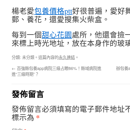
楊老愛
包養價格ptt
好很普遍，愛好
郵、養花，還愛搜集火柴盒。
每到一個
甜心花園
處所，他還會撿
來標上時光地址，放在本身作的玻
分類: 未分類。這篇內容的
永久連結
。
←
百強縣包養app病院三級占瞭86%！縣域病院進
辦包養
進“三級時期”？
發佈留言
發佈留言必須填寫的電子郵件地址
*
標示為