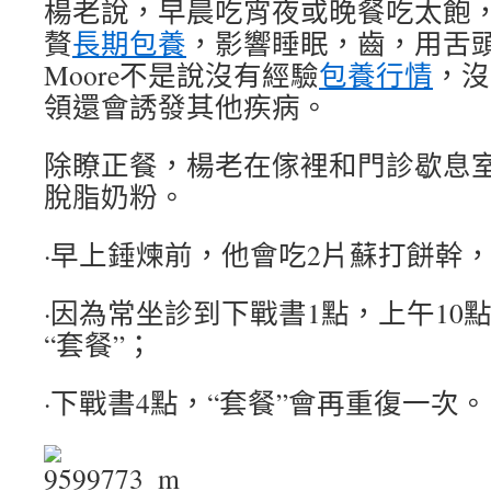
楊老說，早晨吃宵夜或晚餐吃太飽
贅
長期包養
，影響睡眠，齒，用舌頭扭
Moore不是說沒有經驗
包養行情
，沒
領還會誘發其他疾病。
除瞭正餐，楊老在傢裡和門診歇息
脫脂奶粉。
·早上錘煉前，他會吃2片蘇打餅幹
·因為常坐診到下戰書1點，上午10
“套餐”；
·下戰書4點，“套餐”會再重復一次。