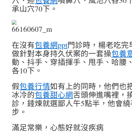
穴、迎
包養網
噴鼻穴、風池穴各30
承山穴70下。
在沒有
包養網ppt
門診時，楊老吃完
做針對本身持久伏案的一套操
包養
動、抖手、穿插揮手、甩手、哈腰
各10下。
假
包養行情
如有上的同時，他們也
冰冷的
包養甜心網
舌頭伸進嘴裡，
診，錘煉就選鄙人午5點半，他會繞
步。
滿足常樂，心態好就沒疾病