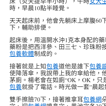
床（炎天提早半小時），午時
女大
時，早晨10點半睡覺。
天天起床前，他會先躺床上摩腹60下
下，輔助排便。
起床後，用溫開水沖1克本身配的藥
藥粉是把西洋參、田三七、珍珠粉按
包養軟體
制成的。
接著就是上知
包養
道他是誰下
包養
使降落傘，我說帶上我的傘給他，他
茅廁。楊老會在如廁“OK，OK，只
包養
就掛了電話。時光做一套“晨起
雙手擦臉70下，接著推拿耳
包養網