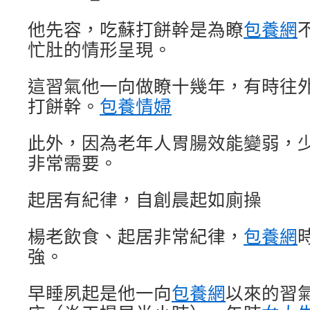
他先容，吃蘇打餅幹是為瞭
包養網
忙肚的情形呈現。
這習氣他一向做瞭十幾年，有時往
打餅幹。
包養情婦
此外，因為老年人胃腸效能變弱，
非常需要。
起居有紀律，自創晨起如廁操
楊老飲食、起居非常紀律，
包養網
強。
早睡夙起是他一向
包養網
以來的習