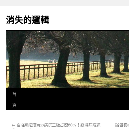
跳
至
消失的邏輯
主
要
內
容
首
頁
←
百強縣包養app病院三級占瞭86%！縣域病院進
辦包養