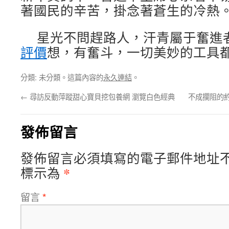
著國民的辛苦，掛念著蒼生的冷熱
星光不問趕路人，汗青屬于奮進
評價
想，有奮斗，一切美妙的工具
分類: 未分類。這篇內容的
永久連結
。
←
尋訪反動萍蹤甜心寶貝挖包養網 瀏覽白色經典
不成攔阻的
發佈留言
發佈留言必須填寫的電子郵件地址
*
標示為
留言
*