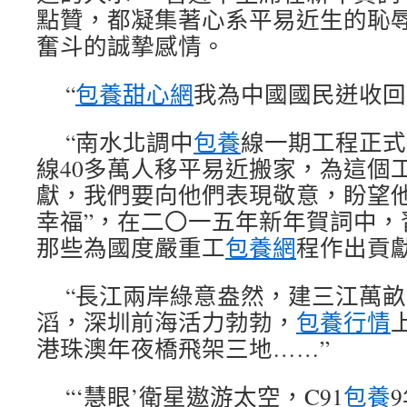
點贊，都凝集著心系平易近生的恥
奮斗的誠摯感情。
“
包養甜心網
我為中國國民迸收回
“南水北調中
包養
線一期工程正式
線40多萬人移平易近搬家，為這個
獻，我們要向他們表現敬意，盼望
幸福”，在二〇一五年新年賀詞中，
那些為國度嚴重工
包養網
程作出貢
“長江兩岸綠意盎然，建三江萬
滔，深圳前海活力勃勃，
包養行情
港珠澳年夜橋飛架三地……”
“‘慧眼’衛星遨游太空，C91
包養