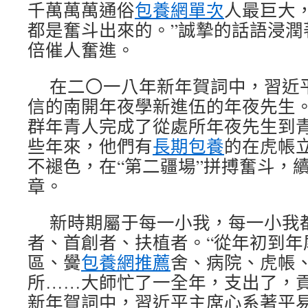
千萬萬萬通俗
包養網單次
人最巨大
都是奮斗出來的。”誠摯的話語浸潤
倍催人奮進。
在二〇一八年新年賀詞中，習近
信的南開年夜學新進伍的年夜先生
群年青人完成了從處所年夜先生到
些年來，他們有
長期包養
的在虎帳
不褪色，在“第二疆場”拼搏奮斗，
章。
新時期屬于每一小我，每一小我
者、首創者、扶植者。“從年初到年
區、黌
包養網推薦
舍、病院、虎帳
所……大師忙了一全年，支出了，貢
新年賀詞中，習近平主席心系著平