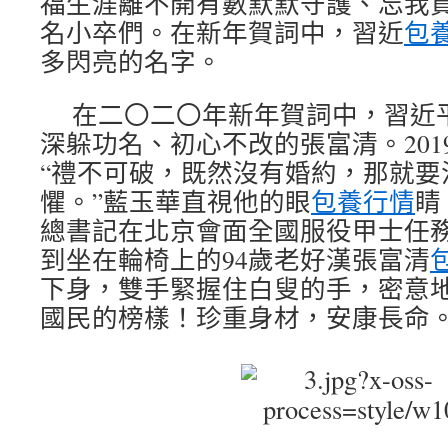
福生涯離不開有數默默守護、忘我
名小卒們。在新年賀詞中，習近
包
多閃亮的名字。
在二〇二〇年新年賀詞中，習近
深躲功名、初心不改的張富清。201
“禮不可破，既然沒有婚約，那就要
懼。”藍玉華直視他的眼
包養行情
睛
總書記在北京會面全國服役甲士任
到坐在輪椅上的94歲老好漢張富清
下身，雙手緊握住白叟的手，密意地
國民的榜樣！珍重身材，安康長命。