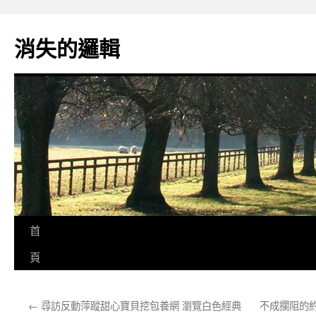
跳
至
消失的邏輯
主
要
內
容
首
頁
←
尋訪反動萍蹤甜心寶貝挖包養網 瀏覽白色經典
不成攔阻的