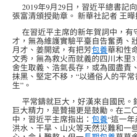
2019年9月29日，習近平總書記
張富清頒授勛章。 新華社記者 王曄
在習近平主席的新年賀詞中，有守
才，無為維護實驗平臺自告奮勇、
月才、姜開斌，有把芳
包養
華和性
文秀，無為救火而就義的四川木里3
舍生取義、浩氣長存，或為國盡責
抹黑、堅定不移，“以通俗人的平常
生”。
平常鑄就巨大，好漢來自國民。
巨大精力，是贊揚更是鼓勵。在二
中，習近平主席指出：
包養
“這一年
洪水、干旱、山火等天然災難和一
心，令人難熬，但一
長期包養
幕幕