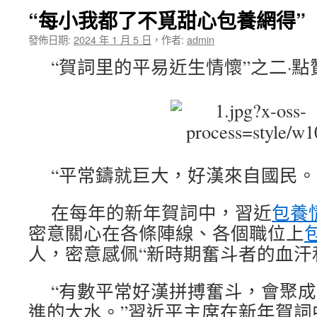
“每小我都了不覓甜心包養網得”
發佈日期:
2024 年 1 月 5 日
，
作者:
admin
“賀詞里的平易近生情懷”之二·點贊
“平常鑄就巨大，好漢來自國民。
在每年的新年賀詞中，習近
包養
密意關心在各條陣線、各個職位上
人，密意感佩“新時期奮斗者的血汗
“有數平常好漢拼搏奮斗，會聚
進的大水。”習近平主席在新年賀詞