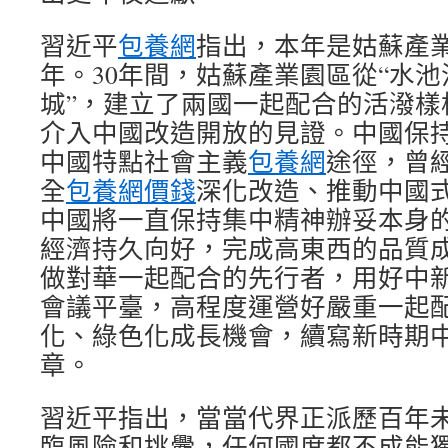
習近平
包養網
指出，本年是姑蘇產業
年。30年間，姑蘇產業園區從“水池
城”，建立了兩國一起配合的活潑樣
介入中國改造開放的見證。中國保
中國特點社會主義
包養網
途徑，曾
全
包養網價錢
深化改造、推動中國
中國將一直保持集中精神辦妥本身
經濟持久向好，完成高東西的品質
做對華一起配合的先行者，用好中
會議平臺，高程度運營好嚴重一起
化、綠色化成長機會，續寫新時期
章。
習近平指出，當當代界正派歷百年
臨風險和挑釁，任何國度都不成能