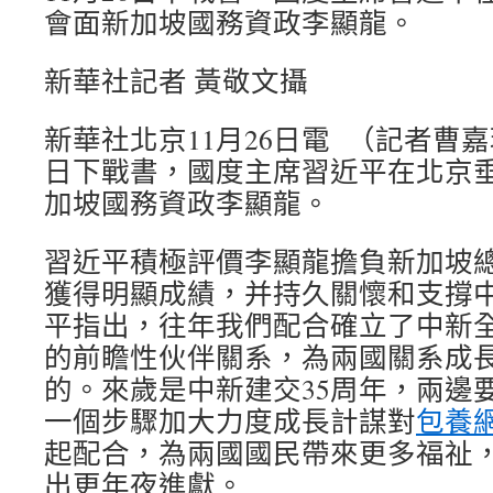
會面新加坡國務資政李顯龍。
新華社記者 黃敬文攝
新華社北京11月26日電 （記者曹嘉
日下戰書，國度主席習近平在北京
加坡國務資政李顯龍。
習近平積極評價李顯龍擔負新加坡
獲得明顯成績，并持久關懷和支撐
平指出，往年我們配合確立了中新
的前瞻性伙伴關系，為兩國關系成
的。來歲是中新建交35周年，兩邊
一個步驟加大力度成長計謀對
包養
起配合，為兩國國民帶來更多福祉
出更年夜進獻。