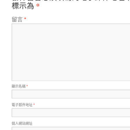
*
標示為
留言
*
顯示名稱
*
電子郵件地址
*
個人網站網址