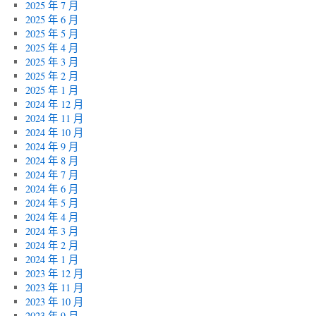
2025 年 7 月
2025 年 6 月
2025 年 5 月
2025 年 4 月
2025 年 3 月
2025 年 2 月
2025 年 1 月
2024 年 12 月
2024 年 11 月
2024 年 10 月
2024 年 9 月
2024 年 8 月
2024 年 7 月
2024 年 6 月
2024 年 5 月
2024 年 4 月
2024 年 3 月
2024 年 2 月
2024 年 1 月
2023 年 12 月
2023 年 11 月
2023 年 10 月
2023 年 9 月