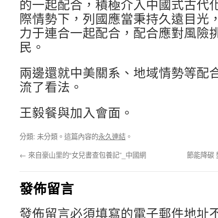
的一起配合，積極介入中國式古代
際情勢下，列國應當秉持久遠目光
力于連合一起配合，配合應對風險
民。
兩邊還就中美關系、地域情勢等配
流了看法。
王毅餐與加入會面。
分類: 未分類。這篇內容的
永久連結
。
←
來自豪山里的“女兒書查包養記”_中國網
節能降碳
發佈留言
發佈留言必須填寫的電子郵件地址