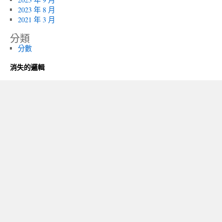
2023 年 8 月
2021 年 3 月
分類
分數
消失的邏輯