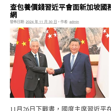
查包養價錢習近平會面新加坡國
網
發佈日期:
2024 年 11 月 30 日
，
作者:
admin
11月26日下戰書，國度主席習近平