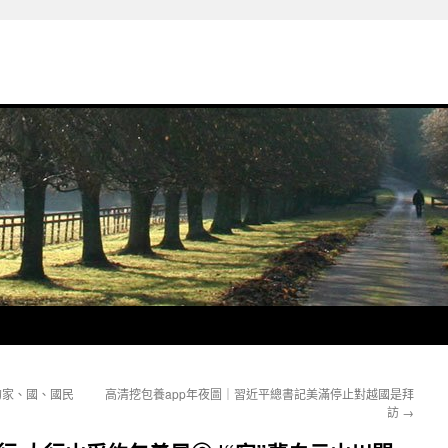
的家、國、國民
高清挖包養app年夜圖｜習近平總書記美滿停止對越國是拜
訪
→