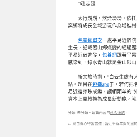
□趙志疆
太行巍巍，炊煙裊裊，依托
窯鄉將成長全域游玩作為增進村
包養網單次
一處平易近宿院
生長，記載著山鄉蝶變的經過歷
平易近宿進發，
包養網
跟著平易
感染到，綠水青山就是金山銀山
新文旅時期，“白云生處有
點。題目在
包養app
于，若何把
易近宿穿珠成鏈，讓領頭羊的“
資本上風轉換為成長新動能，就
分類: 未分類。這篇內容的
永久連結
。
←
覓包養心得習言道 | 習近平新年賀詞里