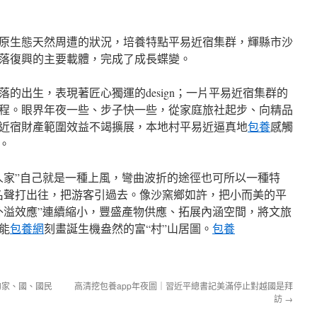
原生態天然周遭的狀況，培養特點平易近宿集群，輝縣市沙
落復興的主要載體，完成了成長蝶變。
落的出生，表現著匠心獨運的design；一片平易近宿集群的
程。眼界年夜一些、步子快一些，從家庭旅社起步、向精品
近宿財產範圍效益不竭擴展，本地村平易近逼真地
包養
感觸
。
人家”自己就是一種上風，彎曲波折的途徑也可所以一種特
名聲打出往，把游客引過去。像沙窯鄉如許，把小而美的平
外溢效應”連續縮小，豐盛產物供應、拓展內涵空間，將文旅
能
包養網
刻畫誕生機盎然的富“村”山居圖。
包養
的家、國、國民
高清挖包養app年夜圖｜習近平總書記美滿停止對越國是拜
訪
→