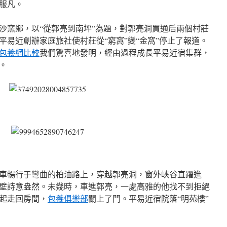
服凡。
刻沙窯鄉，以“從郭亮到南坪”為題，對郭亮洞買通后兩個村莊
平易近創辦家庭旅社使村莊從“窮窩”變“金窩”停止了報道。
包養網比較
我們驚喜地發明，經由過程成長平易近宿集群，
。
車暢行于彎曲的柏油路上，穿越郭亮洞，窗外峽谷直躍進
壁詩意盎然。未幾時，車進郭亮，一處高雅的他找不到拒絕
起走回房間，
包養俱樂部
關上了門。平易近宿院落“明苑樓”