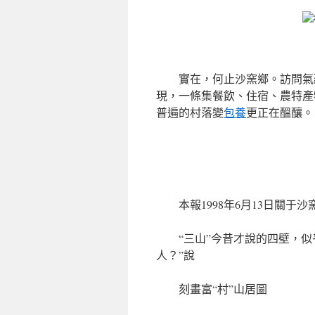
實在，何止沙窯鄉。訪問氣
現，一條集餐飲、住宿、農特產
普遍的村落變
包養
更正在醞釀。
本報1998年6月13日關
“三山”今昔才說的四壁，
人？”說
刻畫富“村”山居圖