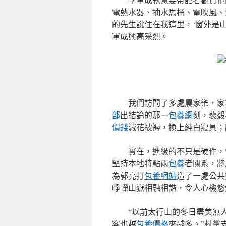
電熱水器、抽水馬桶、電吹風、
的先生說住在我這里，‘窗外是
軍成興高采烈。
我們訪問了多處農家樂，家
部
出結論的那一
包養網
刻，裴毅
價錢
減花被褥，換上純白寢具；
實在，進級的不只是硬件，“
堅持本地特點兩
包養
者關系，將
為郭亮打
包養網站
造了一處公共
崢嶸山嶽相融相諧，令人心機悠
“以前太行山的冬日盡美無
客也越
包養價格
來越多。”村黨