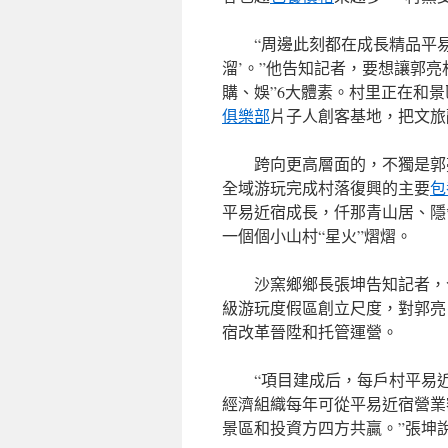
“周邊此刻都在成長精品平
溜’。”他告知記者，要想讓郭
購、娛”6大體素。村里正在和景
俱樂部
片子人創客基地，把文旅
跨向更高層面的，不獨是郭
全域游玩完成村落復興的主要
包
平易近宿成長，仟那青山居、隱
一個個小山村“星火”熠熠。
沙窯鄉鄉長張坤告知記者，
級游玩度假區創立尺度，對郭亮
宿改革晉陞和托管運營。
“項目建成后，每戶村平易
經濟組織每年可從平易近宿營業
景區和投資方四方共贏。”張坤