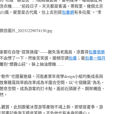
洗衣機……“前段日子，天天都是客滿。寒假里，幾個北京
山川風，屋里是古代風，住上去別提
包養網
有多拉風’。”李
家都在自發“提質換擋”——撤失落老風扇，添置得
包養俱樂
不由愣了一下，然後苦笑道。變頻空調
包養
；裁
包養一個月
離別“煙霧山莊”，裝上抽油煙機……
軟件”也隨著進級。河南產業年夜學design小組均衡成長與
放棄雞窩與旱廁改革成為半圍合空間，以“七個雞窩”為名，
憩息空間，成為游客的打卡點。面前石頭屋子、鋼架構造、
然。
人觀賞，此刻跟著冰雪游等產物不竭上新，即使是夏季，游
支部書記申海玉嬉皮笑臉。不外他也有本身的擔心。