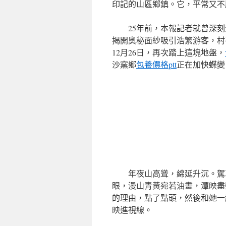
印記的山區鄉鎮。它，平常又不
25年前，本報記者就曾深
揭開奧秘面紗吸引浩繁游客，村
12月26日，再次踏上這塊地盤，
沙窯鄉
包養價格ptt
正在加快蝶變
年夜山高聳，綿延升沉。駕
眼，漫山青黃宛若油畫，潭映盡
的理由，點了點頭，然後和她一
映進視線。