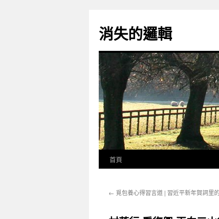
跳
至
消失的邏輯
主
要
內
容
首頁
←
覓包養心得習言道 | 習近平新年賀詞里