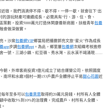
易近宿，我們涓滴停不得、歇不得，一停一歇，就會往下‘出
亮村的游玩財產可連續成長，必需具有“行、游、住、食、
區策劃，投資5000萬元打造休閑康養新商圈，扶植青年
包養
融會做深做實。
亮。沙窯
包養網VIP
鄉當局把播撒郭亮文旅“星火”作為成長
養app
步調
包養網ppt
。為此，鄉里屢
包養網
次組織考核進修
舍一號、三湖小鎮、紅豆嶺、秀水灣、云水溪不竭涌現……
今朝，外埠客商投資3億元成立了結合運營公司，依照國度
、南坪和水磨3個村一期153戶農戶全體停止平易
甜心花園
近
近每年至多可以
包養意思
取得約20萬元房錢，村所有人全體
額中收取5%到10%的治理費，完成農戶、村所有人全體、
說。