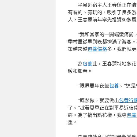
平易近宿主人王春蓮正在清
有看的、有玩的，吸引了良多游
人，王春蓮前年率先投資80多
“我和當家的一開端蠻疼愛
季村里從早到晚都擠滿了游客。
策越來越
包養價格
多，我們就更
為
包養
此，王春蓮特地多花
暖和如春。
“眼界要年夜些
包養
。”這
“既然做，就要做出
包養行
了。”趁著夏季正在對平易近宿
經。為了搞出點花樣，我專
包養
重。
李軍成執意要帶記者觀賞他的