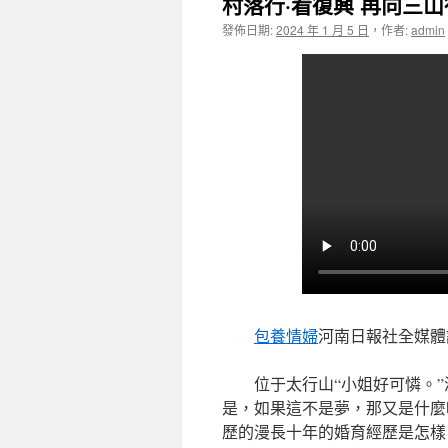
村落行·看復興 再向三山
發佈日期:
2024 年 1 月 5 日
，
作者:
admin
包養情婦
河南日報社全媒體
位于太行山“小姐好可憐。
是，如果這不是夢，那又是什麼
歷的漫長十年的婚育經歷是怎樣