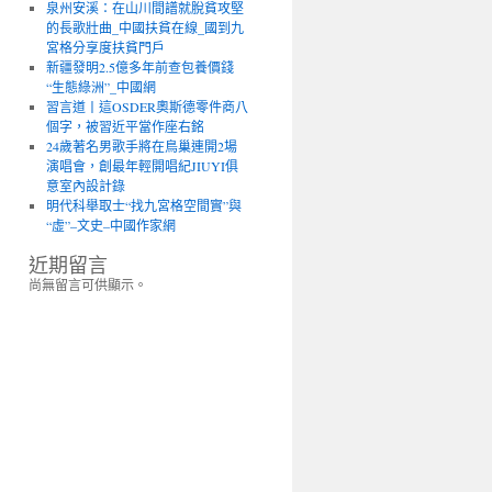
泉州安溪：在山川間譜就脫貧攻堅
的長歌壯曲_中國扶貧在線_國到九
宮格分享度扶貧門戶
新疆發明2.5億多年前查包養價錢
“生態綠洲”_中國網
習言道丨這OSDER奧斯德零件商八
個字，被習近平當作座右銘
24歲著名男歌手將在鳥巢連開2場
演唱會，創最年輕開唱紀JIUYI俱
意室內設計錄
明代科舉取士“找九宮格空間實”與
“虛”–文史–中國作家網
近期留言
尚無留言可供顯示。