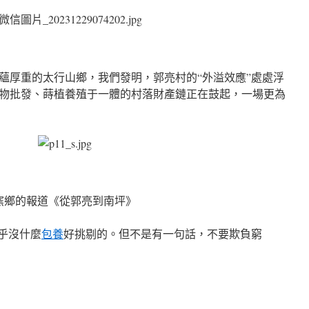
蘊厚重的太行山鄉，我們發明，郭亮村的“外溢效應”處處浮
物批發、蒔植養殖于一體的村落財產鏈正在鼓起，一場更為
于沙窯鄉的報道《從郭亮到南坪》
似乎沒什麼
包養
好挑剔的。但不是有一句話，不要欺負窮