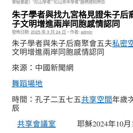
會秘書處）“尼山學者”“尼山青年學者”選聘通知佈告
朱子學者與找九宮格見證朱子后裔
子文明增進兩岸同胞感情認同
發佈日期:
2025 年 3 月 24 日
，
作者:
admin
朱子學者與朱子后裔聚會五夫
私密
文明增進兩岸同胞感情認同
來源：中國新聞網
舞蹈場地
時間：孔子二五七五
共享空間
年歲
辰
共享會議室
耶穌2024年10月1