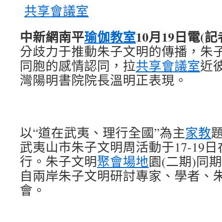
共享會議室
中新網南平
瑜伽教室
10月19日電(
分歧力于推動朱子文明的傳播，朱
同胞的感情認同，拉
共享會議室
近
灣陽明書院院長溫明正表現。
以“道在武夷、理行全國”為主
家教
題
武夷山市朱子文明周活動于17-19
行。朱子文明
聚會場地
園(二期)同
自兩岸朱子文明研討專家、學者、
會。