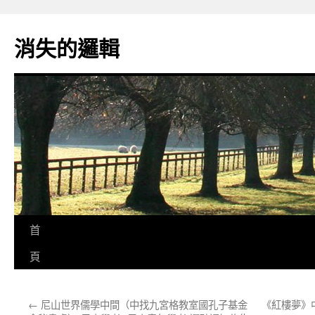
跳
至
消失的邏輯
主
要
內
容
首
頁
←
尼山世界儒學中間（中找九宮格教室國孔子基金
《紅樓夢》