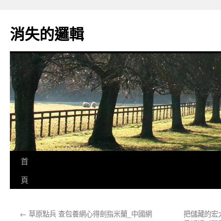
跳
至
消失的邏輯
主
要
內
容
首
頁
←
草原點兵 查包養網心得劍指米蘭_中國網
把儲藏的宏