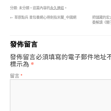
分類: 未分類。這篇內容的
永久連結
。
←
草原點兵 查包養網心得劍指米蘭_中國網
把儲藏的宏
委解讀《關
發佈留言
發佈留言必須填寫的電子郵件地址
*
標示為
留言
*