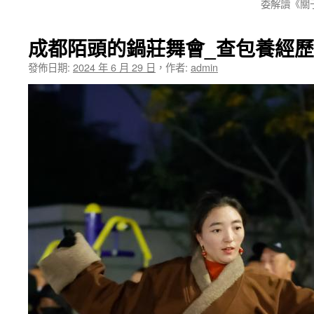
委解讀《關
成都陌頭的鍋莊舞會_查包養經
發佈日期:
2024 年 6 月 29 日
，
作者:
admin