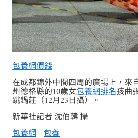
包養網價錢
在成都錦外中間四周的廣場上，來
州德格縣的10歲女
包養網排名
孩曲
跳鍋莊（12月23日攝）。
新華社記者 沈伯韓 攝
包養網
包養