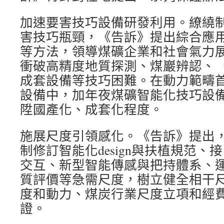
加速要害技巧設備研發利用。繚繞
害技巧瓶頸，《告訴》提出綜合應用“
等方法，領導煤礦企業和社會氣力
衝破高精度地質探測、煤巖辨認、
成套設備等技巧困難。在動力範疇
設備中，加年夜煤礦智能化技巧設
陞國產化、成套化程度。
施展尺度引領感化。《告訴》提出
制修訂智能化design與扶植規范、
交互、新型智能傳感與把持體系、
質評價等急需尺度，樹立健全相干
度和動力、煤炭行業尺度立項和經
證。