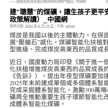
——國度成長改造委回應該前經濟熱門題目_中國網
建“聰慧”的煤礦，讓生孩子更平
政策解讀）_中國網
發佈日期:
2024 年 6 月 19 日
，
作者:
admin
煤炭是我國以後的主體動力，在保
展“壓艙石”感化。煤礦智能化扶植
型進級、完成煤炭高東西的品質成
近日，國度動力局印發《關于進一
化扶植增進煤炭高東西的品質成長
《告訴》），提出年夜型煤礦要加
2025年末前建成單個或多個體系智
完成采掘體系智能化。激勵300萬噸
礦周全推動重要生孩子環節智能化
成體系智能化煤礦。