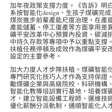
加年夜政策支撐力度。《告訴》明
系按智能化design、生孩子煤礦
煤炭進步前輩產能尺度治理，在產
產能儲蓄、停工復產等方面享用差
礦平安改革中心預算內投資、碳減
中持久存款等專項中予以重點支撐
扶植任務停頓及成效作為煤礦平安
設定的主要參考。
加大力度人才步隊扶植。煤礦智能
專門研究化技巧人才作為支持保證
勵煤礦企業與高級院校、科研機構
智能化教導培訓實行基地，培養煤
才，建立智能設備工程師、運維技
優化薪酬分派軌制，通順智能化人