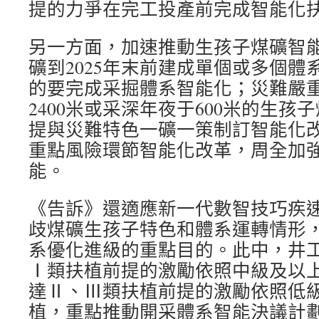
提的力爭在完工投產前完成智能化
另一方面，加速推動生孩子煤礦智
礦到2025年末前建成單個或多個體
的要完成采掘體系智能化；災難嚴
2400米或采深年夜于600米的生
提與災難特色一礦一策制訂智能化
重點風險環節智能化改革，周全加
能。
《告訴》還適應新一代數智技巧疾
歧煤礦生孩子特色和體系運轉情形
系優化進級的重點目的。此中，井
Ⅰ類扶植前提的激勵依照中級及以
達Ⅱ、Ⅲ類扶植前提的激勵依照低
植，重點推動開采體系智能決議計