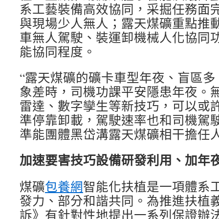
系工藝裝備高效協同，采掘任務面
與現場少人無人；露天煤礦重點推
車無人駕駛、裝運卸機械人化協同
能協同程度。
“露天煤礦的礦卡車型年夜、盲區多
象差時，司機功課平安隱患年夜。
雷達、數字孿生等新技巧，可以或
準停靠卸載，駕駛速率也和司機駕駛
準能團體黑岱溝露天煤礦相干擔任
加速要害技巧設備研發利用、加年
煤礦
包養網
智能化扶植是一項體系
發力、部分和諧共同。為推進扶植
訴》有針對性地提出一系列保證辦