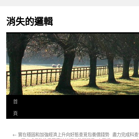
跳
至
消失的邏輯
主
要
內
容
首
頁
←
實在穩固和加強經濟上升向好態查覓包養價錢勢
盡力完成科查