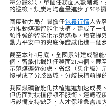
每分鐘8米，單個任務面人數削減，
的巡檢，煤炭月均產量進步了50%
國度動力局有關擔任
包養行情
人先
力推動煤礦智能化扶植，建成了一
領性強的智能化示范煤礦，增安提
動力平安中的兜底保證感化進一個
截至本年4月底，全國累計建成智能化
個、智能化掘進任務面2154個。截
示范煤礦近60處、省級（央企級）示
慢構成了分歧區域、分歧扶植前提
我國煤礦智能化扶植進進加速成長
但仍面對扶植停頓不服衡、運轉程
巧設備支持缺乏、人才保證急需加