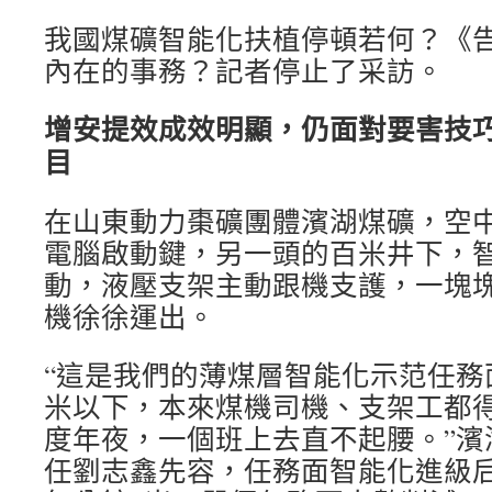
我國煤礦智能化扶植停頓若何？《
內在的事務？記者停止了采訪。
增安提效成效明顯，仍面對要害技
目
在山東動力棗礦團體濱湖煤礦，空
電腦啟動鍵，另一頭的百米井下，
動，液壓支架主動跟機支護，一塊
機徐徐運出。
“這是我們的薄煤層智能化示范任務面
米以下，本來煤機司機、支架工都
度年夜，一個班上去直不起腰。”濱
任劉志鑫先容，任務面智能化進級