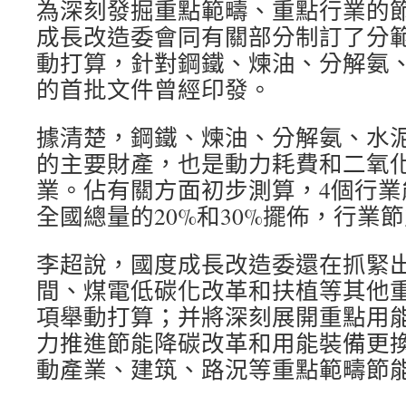
為深刻發掘重點範疇、重點行業的
成長改造委會同有關部分制訂了分
動打算，針對鋼鐵、煉油、分解氨、
的首批文件曾經印發。
據清楚，鋼鐵、煉油、分解氨、水
的主要財產，也是動力耗費和二氧
業。佔有關方面初步測算，4個行業
全國總量的20%和30%擺佈，行業
李超說，國度成長改造委還在抓緊
間、煤電低碳化改革和扶植等其他
項舉動打算；并將深刻展開重點用
力推進節能降碳改革和用能裝備更
動產業、建筑、路況等重點範疇節