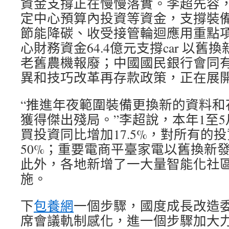
資金支撐正在慢慢落實。李超先容
定中心預算內投資等資金，支撐裝
節能降碳、收受接管輪迴應用重點
心財務資金64.4億元支撐car 以舊
老舊農機報廢；中國國民銀行會同
異和技巧改革再存款政策，正在展
“推進年夜範圍裝備更換新的資料和
獲得傑出殘局。”李超說，本年1至
買投資同比增加17.5%，對所有的
50%；重要電商平臺家電以舊換新發
此外，各地新增了一大量智能化社
施。
下
包養網
一個步驟，國度成長改造
席會議軌制感化，進一個步驟加大