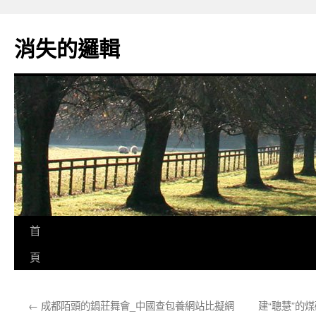
跳
至
消失的邏輯
主
要
內
容
首
頁
←
成都陌頭的鍋莊舞會_中國查包養網站比擬網
建“聰慧”的