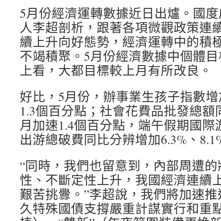
5月份經濟運轉數據近日出爐。國度
人李超剖析，跟著各項微觀政策連
續上升向好態勢，經濟運轉中的積
不竭積聚。5月份經濟數據中個體目
上看，大都目標較上月有所改良。
好比，5月份，辦事業生孩子指數增加
1.3個百分點；社會花費品批發總額同
月加速1.4個百分點，端午假期國
出游總破費同比分辨增加6.3%、8.1
“同時，我們也留意到，內部周遭的
性、不斷定性上升，我國經濟連續
艱苦挑釁。”李超說，我們將加速推
久特殊國債支撐嚴重計謀實行和重