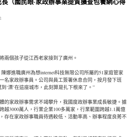
長（國民眼·家政辦事業提質擴查包養網心得
n
將兩個孩子從江西老家接到了廣州。
陳娜進職廣州為想internet科技無限公司所屬的51家庭管家
一名家政辦事員。公司與員工簽署休息合同，按月發下班
到‘漂’在這座城市，此刻算是扎下根來了。”
體的家政辦事需求不竭攀升，我國度政辦事業成長敏捷。據
越3000萬人，行業企業100多萬家，行業範圍跨越1.1萬億
，存在家政辦事職員待遇較低、活動率高、辦事程度良莠不