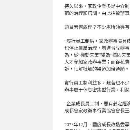
持久以來，家政企業多是中介制
范的治理和培訓。由此招致辦事
題目若何處理？不少處所領導有
“履行員工制后，家政辦事職員
也停止嚴厲治理，增進晉陞辦事程度
為，從“機動失業”變為“穩固
人才參加家政辦事業；而從花費
訴，化解牴觸的渠道加倍通順。
實行員工制利益多，艱苦也不少
辦事屬于休息密集型行業，利潤
“企業成長員工制，要有必定經
成都會家政辦事行業協會會長王
2023年12月，國度成長改造