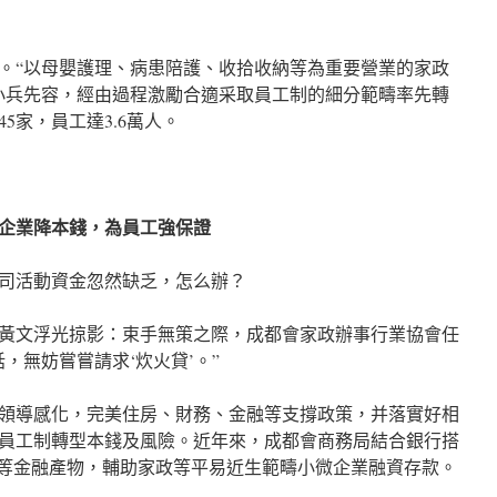
。“以母嬰護理、病患陪護、收拾收納等為重要營業的家政
小兵先容，經由過程激勵合適采取員工制的細分範疇率先轉
5家，員工達3.6萬人。
企業降本錢，為員工強保證
司活動資金忽然缺乏，怎么辦？
黃文浮光掠影：束手無策之際，成都會家政辦事行業協會任
，無妨嘗嘗請求‘炊火貸’。”
領導感化，完美住房、財務、金融等支撐政策，并落實好相
員工制轉型本錢及風險。近年來，成都會商務局結合銀行搭
”等金融產物，輔助家政等平易近生範疇小微企業融資存款。