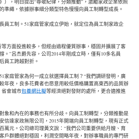
》），明白提出“尊敬紀律，分類推動”，激勵家政企業依照
的準繩，依據辦事細分類型特色慢慢向員工制轉型成長。
長員工制。51家庭管家成立伊始，就定位為員工制家政企
行等方面投進較多，但經由過程優質辦事，穩固并擴展了客
。”呂杰爵先容，公司2014年剛成立時，僅有10多名員
0后員工跨越對折。
51家庭管家為何一成立就選擇員工制？“我們調研發明，廣
較年夜，良多花費者也愿意用較低價格購置高東西的品質辦
、省會城市
包養網比擬
等經濟絕對發財的處所，更合適推進
對象和內在的事務也有所分歧。向員工制轉型，分類推動是
恒安信達家政無限公司，2015年開端向員工制轉型，現有正式
額近百萬元。公司總司理黃文說：“我們公司重要供給月嫂、育
客戶群體絕對穩固，利潤空間略年夜，對辦事職員的專門研