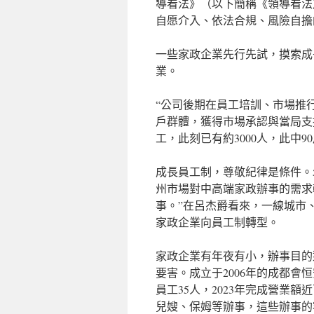
導看法》（以下簡稱《領導看法
自愿介入、依法合規、風險自擔
一些家政企業先行先試，摸索成
業。
“公司後期在員工培訓、市場推
戶群體，獲得市場承認與當局支撐
工，此刻已有約3000人，此中9
成長員工制，尊敬紀律是條件。
州市場對中高端家政辦事的需求
事。”在呂杰爵看來，一線城市
家政企業向員工制轉型。
家政企業有年夜有小，辦事目的
要害。成立于2006年的成都會
員工35人，2023年完成營業
兒嫂、保姆等辦事，這些辦事的