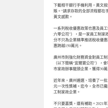
下載相干銀行手機利用，黃文按
賬。“請求存款的全部流程都在
黃文感歎。
一系列稅收優惠政策也惠及員工
六零公司”），是一家員工制家
分不只為企業精準推送稅收優惠
惠跨越150萬元。
廣州市則強化財務資金對員工制
（以下簡稱“宜爾寶公司”），會
市家政辦事龍頭企業，獲得30
近年來，廣州遴選、培養了一批
元一次性獎補。迄今，全市已攙
工制家政企業。
不只要嘉獎，還有補助。2021年