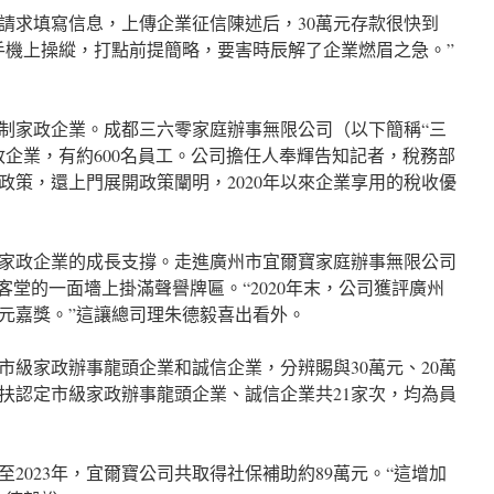
請求填寫信息，上傳企業征信陳述后，30萬元存款很快到
手機上操縱，打點前提簡略，要害時辰解了企業燃眉之急。”
制家政企業。成都三六零家庭辦事無限公司（以下簡稱“三
政企業，有約600名員工。公司擔任人奉輝告知記者，稅務部
政策，還上門展開政策闡明，2020年以來企業享用的稅收優
家政企業的成長支撐。走進廣州市宜爾寶家庭辦事無限公司
客堂的一面墻上掛滿聲譽牌匾。“2020年末，公司獲評廣州
萬元嘉獎。”這讓總司理朱德毅喜出看外。
市級家政辦事龍頭企業和誠信企業，分辨賜與30萬元、20萬
扶認定市級家政辦事龍頭企業、誠信企業共21家次，均為員
至2023年，宜爾寶公司共取得社保補助約89萬元。“這增加