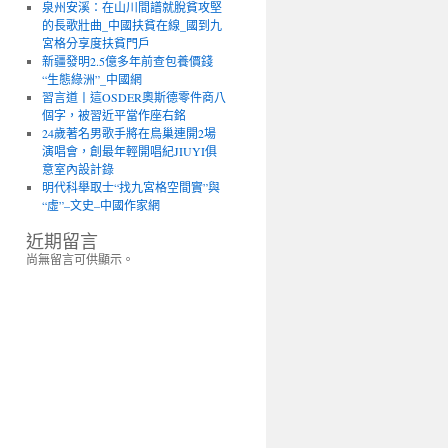
泉州安溪：在山川間譜就脫貧攻堅
的長歌壯曲_中國扶貧在線_國到九
宮格分享度扶貧門戶
新疆發明2.5億多年前查包養價錢
“生態綠洲”_中國網
習言道丨這OSDER奧斯德零件商八
個字，被習近平當作座右銘
24歲著名男歌手將在鳥巢連開2場
演唱會，創最年輕開唱紀JIUYI俱
意室內設計錄
明代科舉取士“找九宮格空間實”與
“虛”–文史–中國作家網
近期留言
尚無留言可供顯示。