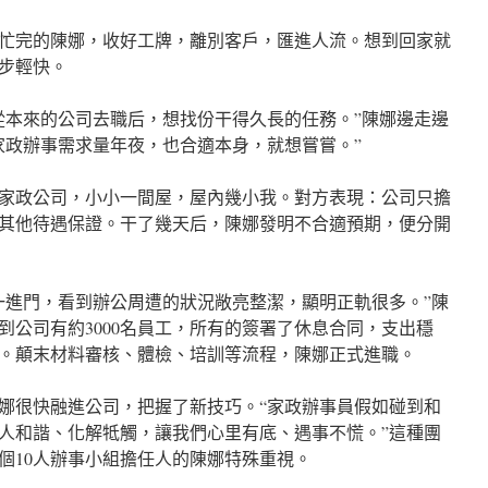
忙完的陳娜，收好工牌，離別客戶，匯進人流。想到回家就
步輕快。
年從本來的公司去職后，想找份干得久長的任務。”陳娜邊走邊
家政辦事需求量年夜，也合適本身，就想嘗嘗。”
家政公司，小小一間屋，屋內幾小我。對方表現：公司只擔
其他待遇保證。干了幾天后，陳娜發明不合適預期，便分開
“一進門，看到辦公周遭的狀況敞亮整潔，顯明正軌很多。”陳
到公司有約3000名員工，所有的簽署了休息合同，支出穩
。顛末材料審核、體檢、培訓等流程，陳娜正式進職。
娜很快融進公司，把握了新技巧。“家政辦事員假如碰到和
人和諧、化解牴觸，讓我們心里有底、遇事不慌。”這種團
個10人辦事小組擔任人的陳娜特殊重視。