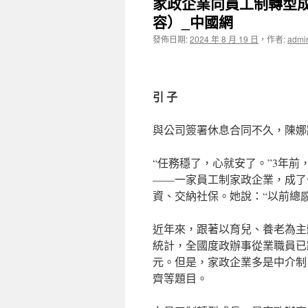
家政企業向員工制轉型成
容）_中國網
發佈日期:
2024 年 8 月 19 日
，
作者:
admi
引 子
與公司簽署休息合同不久，陳娜
“任務穩了，心就安了。”3年前，
——一家員工制家政企業，成了
資、交納社保。她說：“以前總感
近年來，跟著以育兒、養老為主
統計，全國度政辦事從業職員已跨
元。但是，家政企業多是中介制
齊等題目。