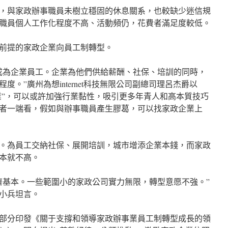
，與家政辦事職員未樹立穩固的休息關系，也較缺少迷信規
職員個人工作化程度不高、活動頻仍，花費者滿足度較低。
前提的家政企業向員工制轉型。
成為企業員工。企業為他們供給薪酬、社保、培訓的同時，
。”廣州為想internet科技無限公司副總司理呂杰爵以
失業”，可以或許加強行業黏性，吸引更多年青人和高本質技巧
者一端看，假如與辦事職員產生膠葛，可以找家政企業上
。為員工交納社保、展開培訓，城市增添企業本錢，而家政
本就不高。
濟基本。一些範圍小的家政公司實力無限，轉型意愿不強。”
小兵坦言。
委等部分印發《關于支撐和領導家政辦事業員工制轉型成長的領