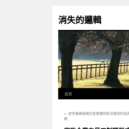
跳
至
消失的邏輯
主
要
內
容
首頁
←
查包養網我國生態周遭的狀況東西的品
網