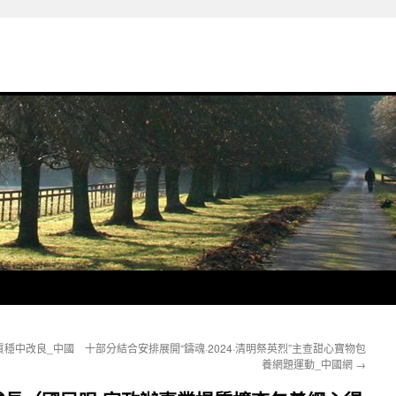
質穩中改良_中國
十部分結合安排展開“鑄魂·2024·清明祭英烈”主查甜心寶物包
養網題運動_中國網
→