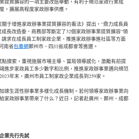
業提質擴容的一項主要改造舉動，有利于規范家政行業成
度，擴展高程度家政辦事供應。
的《關于增進家政辦事業提質擴容的看法》提出，“鼎力成長員
度成長改造委、商務部等斷定了32個家政辦事業提質擴容“領
，請求在成長員工制家政企業、推進家政辦事進社區等方面
河南省
包養網
鄭州市、四川省成都會等進選。
試點摸索，重視施展市場主導、當局領導感化，激勵有前提
竭進步家政員工多少數字和比例，推進家政辦事業邁向規范
023年末，廣州市員工制家政企業成長到259家。
加速生涯性辦事業多樣化成長機制。若何領導家政辦事業向
給家政辦事業帶來了什么？近日，記者赴廣州、鄭州、成都
企業先行先試