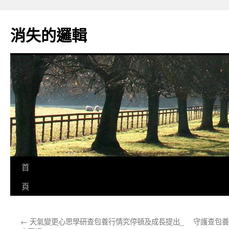
跳
至
消失的邏輯
主
要
內
容
首
頁
←
天氣變更心思學研查包養行情究停頓及成長提出_
守護查包養