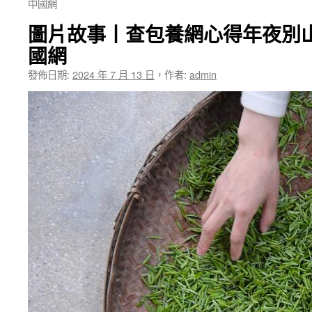
中國網
圖片故事丨查包養網心得年夜別
國網
發佈日期:
2024 年 7 月 13 日
，
作者:
admin