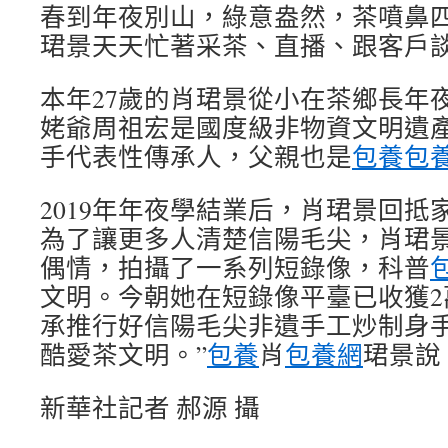
春到年夜別山，綠意盎然，茶噴鼻四溢
珺景天天忙著采茶、直播、跟客戶
本年27歲的肖珺景從小在茶鄉長年
姥爺周祖宏是國度級非物資文明遺
手代表性傳承人，父親也是
包養
包
2019年年夜學結業后，肖珺景回抵
為了讓更多人清楚信陽毛尖，肖珺
偶情，拍攝了一系列短錄像，科普
文明。今朝她在短錄像平臺已收獲2
承推行好信陽毛尖非遺手工炒制身
酷愛茶文明。”
包養
肖
包養網
珺景說
新華社記者 郝源 攝