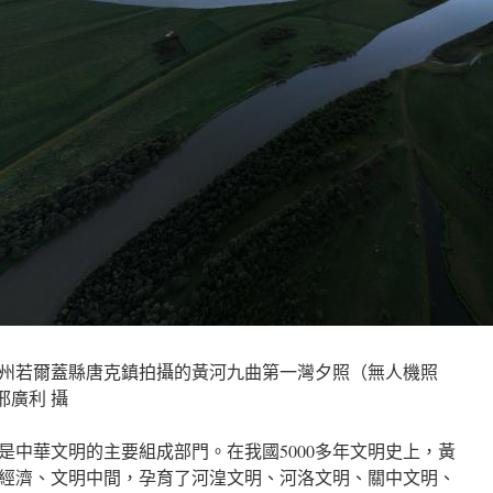
州若爾蓋縣唐克鎮拍攝的黃河九曲第一灣夕照（無人機照
邢廣利 攝
是中華文明的主要組成部門。在我國5000多年文明史上，黃
治、經濟、文明中間，孕育了河湟文明、河洛文明、關中文明、