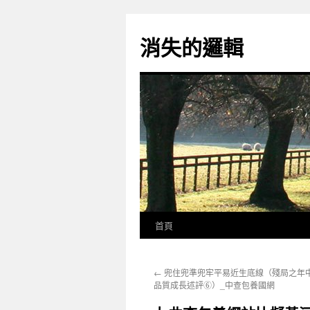
跳
至
消失的邏輯
主
要
內
容
首頁
←
兜住兜準兜牢平易近生底線（殘局之年
品質成長述評⑥）_中查包養國網