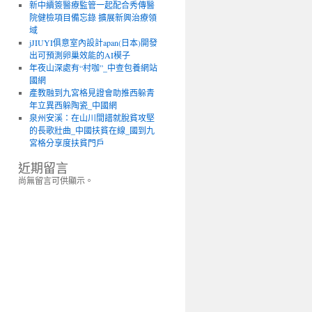
新中續簽醫療監管一起配合秀傳醫
院健檢項目備忘錄 擴展新興治療領
域
jJIUYI俱意室內設計apan(日本)開發
出可預測卵巢效能的AI模子
年夜山深處有“村咖”_中查包養網站
國網
產教融到九宮格見證會助推西躲青
年立異西躲陶瓷_中國網
泉州安溪：在山川間譜就脫貧攻堅
的長歌壯曲_中國扶貧在線_國到九
宮格分享度扶貧門戶
近期留言
尚無留言可供顯示。