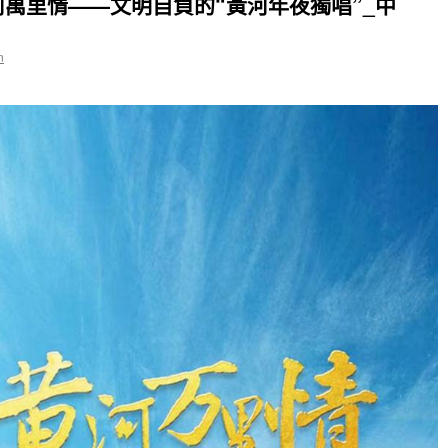
萬里情——文明自負的“黃河年夜獨唱”_中
n