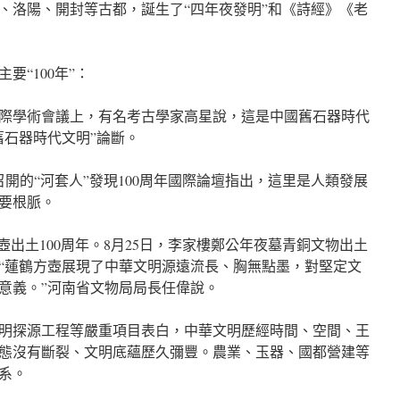
、洛陽、開封等古都，誕生了“四年夜發明”和《詩經》《老
要“100年”：
年國際學術會議上，有名考古學家高星說，這是中國舊石器時代
舊石器時代文明”論斷。
開的“河套人”發現100周年國際論壇指出，這里是人類發展
要根脈。
壺出土100周年。8月25日，李家樓鄭公年夜墓青銅文物出土
“蓮鶴方壺展現了中華文明源遠流長、胸無點墨，對堅定文
意義。”河南省文物局局長任偉說。
明探源工程等嚴重項目表白，中華文明歷經時間、空間、王
態沒有斷裂、文明底蘊歷久彌豐。農業、玉器、國都營建等
系。