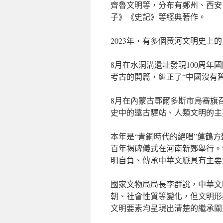
齊魯文明等，分布有鄭州、西安
子》《史記》等經典著作。
2023年，有多個黃河文明史上的主
8月在水洞溝遺址發現100周
考古的開篇，糾正了“中國沒有
8月在內蒙古鄂爾多斯市烏審旗召
史中的遠古驛站、人類文明的主
本年是“青銅時代的絕唱”蓮鶴方
百年揭碑儀式在河南新鄭舉行。
明自負、傳承中華文脈具有主要
國家文物局局長李群說，中華文
朝、社會性質等變化，但文明形
文明要素均呈現出清楚的繼承關