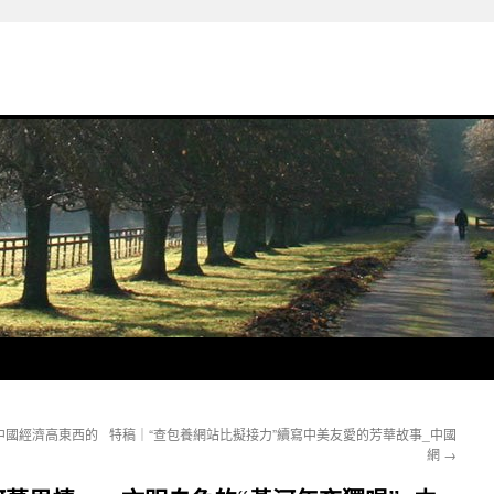
中國經濟高東西的
特稿｜“查包養網站比擬接力”續寫中美友愛的芳華故事_中國
網
→