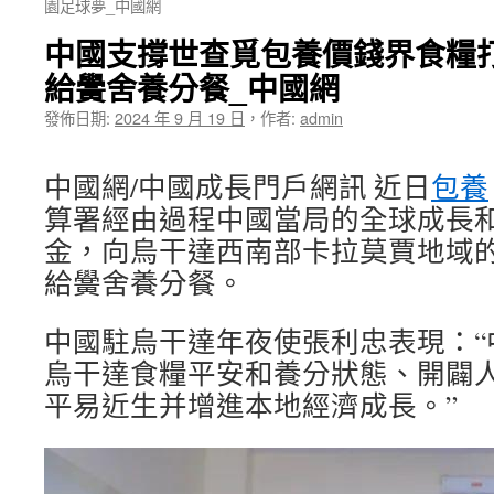
園足球夢_中國網
中國支撐世查覓包養價錢界食糧
給黌舍養分餐_中國網
發佈日期:
2024 年 9 月 19 日
，
作者:
admin
中國網/中國成長門戶網訊 近日
包養
算署經由過程中國當局的全球成長
金，向烏干達西南部卡拉莫賈地域的1
給黌舍養分餐。
中國駐烏干達年夜使張利忠表現：“
烏干達食糧平安和養分狀態、開闢
平易近生并增進本地經濟成長。”