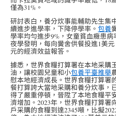
僅為31%。
研討表白，養分炊事能輔助先生集
續進步進學率，下降停學率。
包養
學率均勻進步9%，女童貧血癥患病
夜學發明，每向黌舍供餐投進1美元
元的經濟效益報答。
據悉，世界食糧打算署在本地采購
油，讓校園兒童和小
包養平臺推舉
慰本地經濟成長。世界食糧打算署
餐打算誇大當地采購和養分炊事，
得了嚴重停頓，晉陞了本地食糧平
濟增加。2023年，世界食糧打算署
戶采購的食糧到達2345噸，比擬202