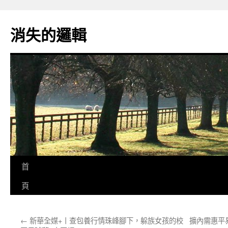
跳
至
消失的邏輯
主
要
內
容
首
頁
←
新華全媒+丨查包養行情珠峰腳下，躲族女孩的校
擴內需惠平