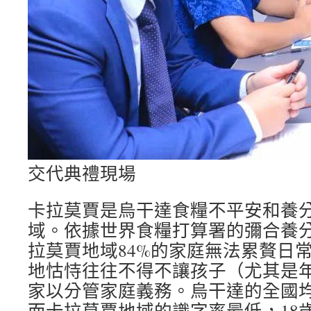
交代典禮現場
卡拉莫賈是烏干達食糧不平安和養
域。依據世界食糧打算署的彌合養
拉莫賈地域84%的家庭無法累贅日
地怙恃往往不得不讓孩子（尤其是
家以分管家庭義務。烏干達的全國均
而卡拉莫賈地域的識字率最低，18