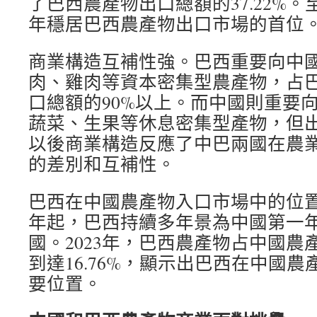
了巴西農產物出口總額的37.22%
年穩居巴西農產物出口市場的首位
商業構造互補性強。巴西重要向中
肉、雞肉等資本密集型農產物，占
口總額的90%以上。而中國則重要
蔬菜、生果等休息密集型產物，但
以後商業構造反應了中巴兩國在農
的差別和互補性。
巴西在中國農產物入口市場中的位置不
年起，巴西持續多年景為中國第一
國。2023年，巴西農產物占中國農
到達16.76%，顯示出巴西在中國
要位置。