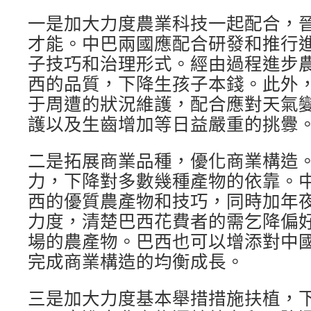
一是加大力度農業科技一起配合，
才能。中巴兩國應配合研發和推行
子技巧和治理形式。經由過程進步
西的品質，下降生孩子本錢。此外
于周遭的狀況維護，配合應對天氣
護以及生齒增加等日益嚴重的挑釁
二是拓展商業品種，優化商業構造
力，下降對多數幾種產物的依靠。
西的優質農產物和技巧，同時加年
力度，清楚巴西花費者的需乞降偏
場的農產物。巴西也可以增添對中
完成商業構造的均衡成長。
三是加大力度基本舉措措施扶植，