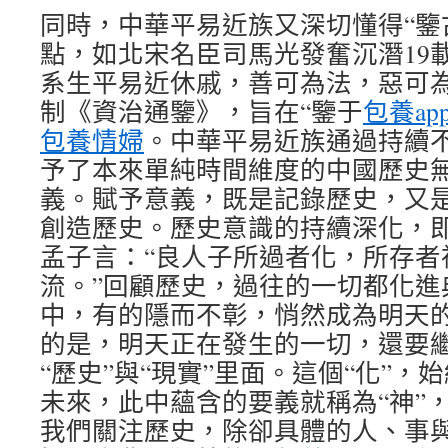
同時，中華平易近族又深切懂得“鑒
點，如北宋名臣司馬光發奮沉潛19
系生平易近休戚，善可為法，惡可為
制《資治通鑒》，旨在“鑒于
包養ap
包養情婦
。中華平易近族通過持續
予了本來單純時間維度的中國歷史
義。賦予意義，既是記錄歷史，又
創造歷史。歷史意識的持續深化，
孟子言：“良人子所過者化，所存者
流。”回顧歷史，過往的一切都化進
中，有的隱而不彰，悄然成為明天
的是，明天正在發生的一切，還要
“歷史”與“現實”里面。這個“化”
未來，此中蘊含的要義就稱為“神”
我們關注歷史，除卻具體的人、事