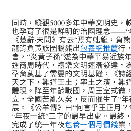
同時，縱觀5000多年中華文明史，
也孕育了很是鮮明的治國理念——“
《楚辭·天問》有云“焉有虬龍，負
龍背負黃族圖騰熊出
包養網推薦
行
會，“炎黃子孫”遂為中華平易近族
進商周時代，禮樂文明逐漸發達，為
孕育奠基了需要的文明基礎，《詩經
天之下，難道王土；率土之濱，難道
體現。降至年齡戰國，周王室式微
立，全國苦亂久矣，反而催生了“年
展。《公羊傳》曰“何言乎王正月？
“年夜一統”三字的最早出處。最終
完成了統一年夜
包養一個月價錢
業