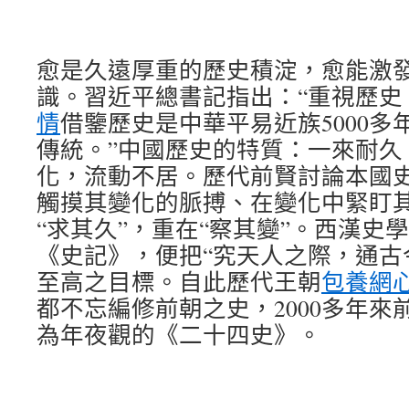
愈是久遠厚重的歷史積淀，愈能激
識。習近平總書記指出：“重視歷史
情
借鑒歷史是中華平易近族5000
傳統。”中國歷史的特質：一來耐久
化，流動不居。歷代前賢討論本國
觸摸其變化的脈搏、在變化中緊盯
“求其久”，重在“察其變”。西漢史
《史記》，便把“究天人之際，通古
至高之目標。自此歷代王朝
包養網
都不忘編修前朝之史，2000多年來
為年夜觀的《二十四史》。