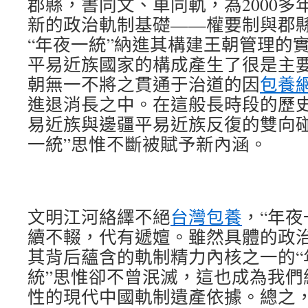
郡縣，書同文、車同軌，為2000多
新的政治軌制基礎——權要制與郡
“年夜一統”納進其構建王朝管理的
平易近族國家的構成產生了很是主
朝無一不將之貫通于治道的因
包養網
進退消長之中。在這般長時段的歷
易近族與邊疆平易近族反復的雙向碰
一統”思惟不斷被賦予新內涵。
文明江河絡繹不絕
台灣包養
，“年夜
續不輟，代有遞嬗。雖然具體的政
其背后蘊含的軌制精力內核之一的“
統”思惟卻不曾泯滅，這也成為我們
性的現代中國軌制遺產依據。總之，