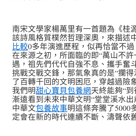
南宋文學家楊萬里有一首題為《桂
該詩風格質樸然哲理深奧，來描述中
比較
0多年演進歷程，似再恰當不
在來源之初，所面臨的即“萬山不許
遇，祖先們代代自強不息、攜手奮
挑戰交戰交鋒，那氣象真的是“攔得
了百轉千回的文明困厄，穿越過險
我們明
甜心寶貝包養網
天終能夠“到
漸遠看到未來中華文明“堂堂溪水出
中華文
包養故事
明這條奔騰了500
定會在新的時代連續不斷、濤聲依