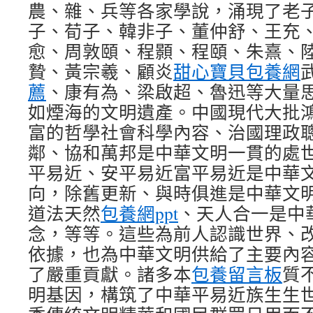
農、雜、兵等各家學說，涌現了老
子、荀子、韓非子、董仲舒、王充
愈、周敦頤、程顥、程頤、朱熹、
贄、黃宗羲、顧炎
甜心寶貝包養網
薦
、康有為、梁啟超、魯迅等大量
如煙海的文明遺產。中國現代大批
富的哲學社會科學內容、治國理政
鄰、協和萬邦是中華文明一貫的處
平易近、安平易近富平易近是中華
向，除舊更新、與時俱進是中華文
道法天然
包養網ppt
、天人合一是中
念，等等。這些為前人認識世界、
依據，也為中華文明供給了主要內
了嚴重貢獻。諸多本
包養留言板
質
明基因，構筑了中華平易近族生生