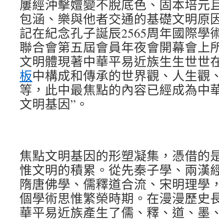
屢經沖擊嬗變不脫底色、固本培元
包涵、樂與他者交通的基礎文明原
記在紀念孔子誕辰2565周年國際學
聯合會第五屆會員年夜會開幕會上所
文明體現著中華平易近族生生世世
板
中構成和傳承的世界觀、人生觀
等，此中最焦點的內容已經成為中
文明基因”。
焦點文明基因的形塑凝集，憑借的
惟文明的積累。從先秦子學、兩漢
隋唐佛學、儒釋道合流、宋明理學
個學術思惟繁榮時期。在漫漫歷史
華平易近族產生了儒、釋、道、墨