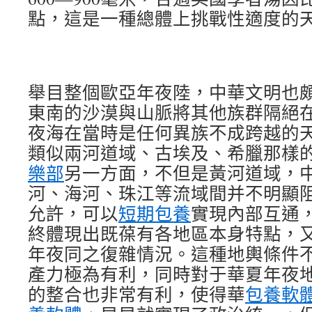
點，這是一種總體上挑戰性適度的
舉目整個歐亞年夜陸，中華文明也
東南的沙漠與山脈將其他族群隔絕
夜海在當時是任何異族不成跨越的
類似兩河道域、古埃及、希臘那樣
樂部
另一方面，不但是黃河道域，
河、海河、珠江等流域間并不明顯
允許，可以
短期包養
實現內部互通
終體現出既葆有各地區本身特點，
年夜同之復雜情況。這種地輿條件
產力極為有利，同時對于華夏年夜
的整合也非常有利，使得華
包養軟