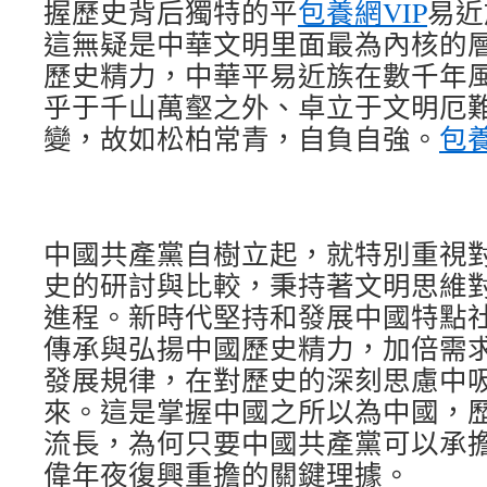
握歷史背后獨特的平
包養網VIP
易近
這無疑是中華文明里面最為內核的
歷史精力，中華平易近族在數千年
乎于千山萬壑之外、卓立于文明厄
變，故如松柏常青，自負自強。
包
中國共產黨自樹立起，就特別重視
史的研討與比較，秉持著文明思維
進程。新時代堅持和發展中國特點
傳承與弘揚中國歷史精力，加倍需
發展規律，在對歷史的深刻思慮中
來。這是掌握中國之所以為中國，
流長，為何只要中國共產黨可以承
偉年夜復興重擔的關鍵理據。