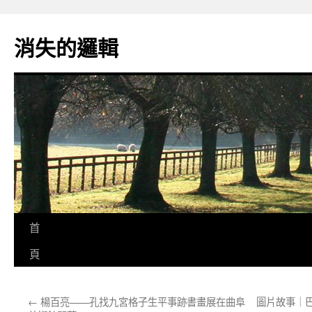
跳
至
消失的邏輯
主
要
內
容
首
頁
←
楊百亮——孔找九宮格子生平事跡書畫展在曲阜
圖片故事｜巴