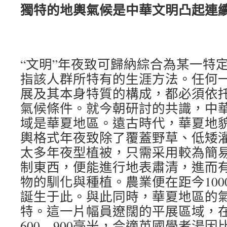
獨特的地輿氣候是中華文明凸起連
“文明”年夜致可歸納綜合為某一特
指該人群所特有的生涯方法。任何
展及其本身特質的構成，都必須依
氣候條件。就今朝研討的共識，中
域是華夏地區。遠古時代，華夏地
輿格式年夜致除了覆蓋野草、低矮
太多年夜型植被，只需采用較為簡
制東西，便能進行地表肅清，進而
物的馴化與種植。農業便在距今100
誕生于此。與此同時，華夏地區的
特。這一片幅員遼闊的平展區域，
600—900毫米，合適英國學者湯