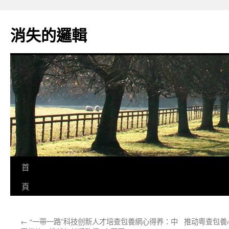
跳
至
消失的邏輯
主
要
內
容
首
頁
←
“一带一路”科技创新人才培查包養網心得养：中
推动粤查包養