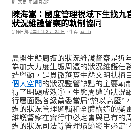
斯–文史–中國作家網
陳海嵩：國度管理視域下生找九
狀況維護督察的軌制協同
發佈日期:
2025 年 3 月 22 日
，
作者:
admin
展開生態周遭的狀況維護督察是近
為加大力度生態周遭的狀況維護任
造舉動，是貫徹落實生態文明扶植
個人空間
的狀況監管缺點的主要軌
得了明顯成效①。生態周遭的狀況
行層面臨各級黨委當局“施以高壓”
遭的狀況管理邏輯和全體構造的變
維護督察在實行中必定會與已有的
遭的狀況司法等管理環節發生必定“