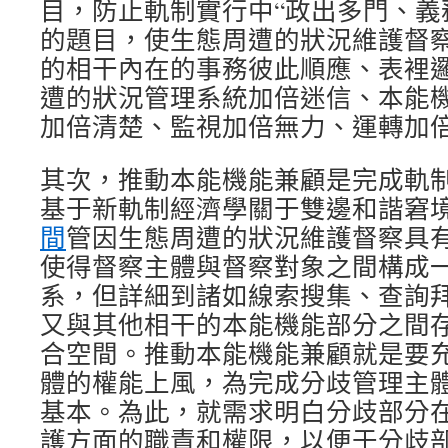
目，防止軌制實行中“政出多門、義
的題目，使生態周遭的狀況維護督
的相干內在的事務彼此順應、表裡
遭的狀況管理系統加倍迷信、本能
加倍清楚、監視加倍無力、運轉加
其次，推動本能機能兼顧是完成軌
基于新軌制經濟學關于雙邊和諧窘
間
管因生態周遭的狀況維護督察具
使得督察主體與督察對象之間構成
系，但詳細到諸如線索搜集、查詢
又與其他相干的本能機能部分之間
合空間。推動本能機能兼顧就是要
體的權能上風，為完成分歧管理主
基本。為此，就需求明白分歧部分
護方面的職責和權限，以便于分歧