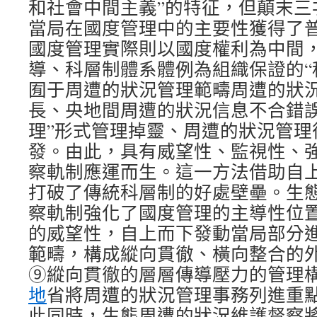
和社會中間主義”的特征，但顛末三
當局在國度管理中的主要性獲得了
國度管理實際則以國度權利為中間
導、科層制體系體例為組織保證的“
囿于周遭的狀況管理範疇周遭的狀
長、央地間周遭的狀況信息不合錯誤
理”形式管理掉靈、周遭的狀況管理
發。由此，具有威望性、監視性、
察軌制應運而生。這一方法借助自
打破了傳統科層制的好處壁壘。生
察軌制強化了國度管理的主導性位
的威望性，自上而下發動當局部分
範疇，構成縱向貫徹、橫向整合的
⑨縱向貫徹的層層傳導壓力的管理
地
省將周遭的狀況管理事務列進重
此同時，生態周遭的狀況維護督察