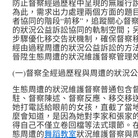
防止督察經過歷程中呈現的無履行說明
為此，需求出力處理兩個方面的題
者協同的階段“前移”，追蹤關心督
的狀況公益訴訟協同的軌制空間；
步驟優化移交告狀機制，確保督察
經由過程周遭的狀況公益訴訟的方
晉陞生態周遭的狀況維護督察管理
(一)督察全經過歷程與周遭的狀況
生態周遭的狀況維護督察普通包含
駐、督察陳述、督察反應、移交移
她打電話給眼前的女孩，直截了當
麼會知道，是因為她對李家和張家
得自己不僅立卷回檔等法式環節。
態周遭的
舞蹈教室
狀況維護督察與