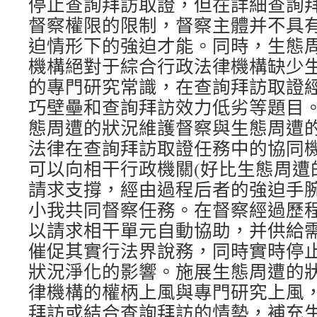
停止查詢拜訪取證，但在詳細查詢
督察權限的限制，督察主體并不具
迫情形下的強迫才能。同時，生態
機構絕對于綜合行政法律機構缺少
的專門研究常識，在查詢拜訪取證
巧壁壘和查詢拜訪效力低劣等題目
態周遭的狀況維護督察與生態周遭
法律在查詢拜訪取證任務中的協同
可以向相干行政機關(好比生態周遭
請求支撐，經由過程后者的強迫手
小我共同督察任務。在督察經過歷
以請求相干單元自動協助，并供給
催促其實行法界說務，同時實時停
狀況淨化的影響。施展生態周遭的
律機構的權柄上風與專門研究上風
拜訪或結合查詢拜訪的情勢，補充