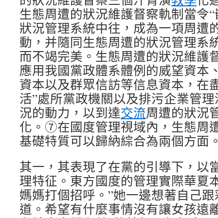
生態周遭的狀況維護督察軌制當令“
狀況管理系統中往，成為一項周遭
動，并隨同生態周遭的狀況管理系
而不竭完美。生態周遭的狀況維護
應用我國黨政體系體例的威望資本
資本以及群眾信訪等信息資本，在盡
活”處所黨政機關以及排污企業管理
況的動力，以到達
交流
周遭的狀況
化。⑦在國度管理視域內，生態周
基礎特質可以歸納綜合為兩個方面
其一，其表現了在黨的引導下，以
理特征。東方國度的管理實際華夏本
媽媽打個招呼。”她一邊想著自己跟
道。希望有什麼事情沒有讓女孩遠離