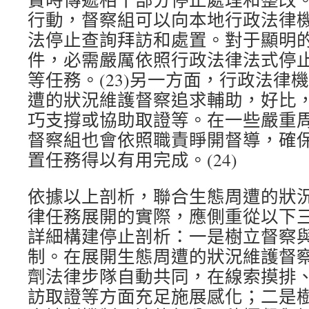
行動，督察組可以向本地行政法律
法停止查詢拜訪和處置。對于顯明
件，必需嚴厲依照行政法律法式停
等任務。(23)另一方面，行政法律
遭的狀況維護督察追求輔助，好比
巧支撐或協助取證等。在一些嚴重
督察組也會依照職責睜開督導，確
置任務得以有用完成。(24)
依據以上剖析，聯合生態周遭的狀
律任務展開的實際，應側重從以下
詳細構建停止剖析：一是樹立督察
制。在展開生態周遭的狀況維護督
劑法律步隊自動共同，在線索摸排
訪取證等方面充足施展感化；二是