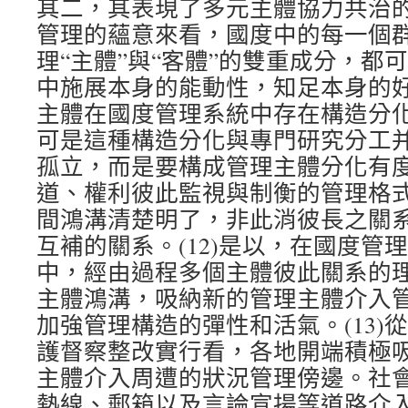
其二，其表現了多元主體協力共治
管理的蘊意來看，國度中的每一個
理“主體”與“客體”的雙重成分，都
中施展本身的能動性，知足本身的
主體在國度管理系統中存在構造分
可是這種構造分化與專門研究分工
孤立，而是要構成管理主體分化有
道、權利彼此監視與制衡的管理格
間鴻溝清楚明了，非此消彼長之關
互補的關系。(12)是以，在國度管
中，經由過程多個主體彼此關系的
主體鴻溝，吸納新的管理主體介入
加強管理構造的彈性和活氣。(13)
護督察整改實行看，各地開端積極
主體介入周遭的狀況管理傍邊。社
熱線、郵箱以及言論宣揚等道路介