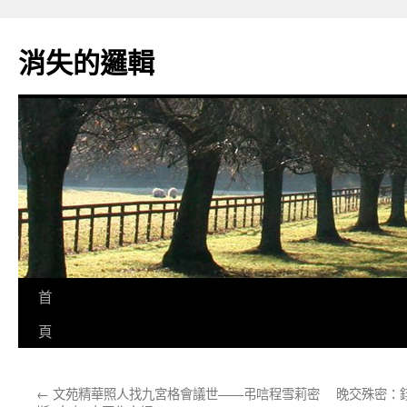
跳
至
消失的邏輯
主
要
內
容
首
頁
←
文苑精華照人找九宮格會議世——弔唁程雪莉密
晚交殊密：