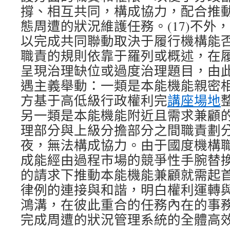
撐、相互共同，構成協力，配合推
態周遭的狀況維護任務。(17)不外
以完成共同聯動取決于履行機構能
職責的規則依靠于羅列或概述，在
呈現治理缺位或過度治理題目，由
遇主義舉動：一類是本能機能親密
方基于高低級行政權利完
講座場地
另一類是本能機能附近且需求兼顧
理部分與上級分擔部分之間職責劃
夜，無法構成協力。由于國度機構
成能經由過程市場的競爭性手腕替
的請求下推動本能機能兼顧就需起
律例的連接與和諧，明白權利運轉
鴻溝，在彼此重合的任務內在的事
完成周遭的狀況管理系統的全體高