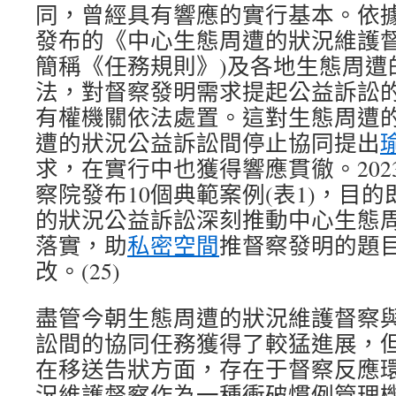
同，曾經具有響應的實行基本。依據2
發布的《中心生態周遭的狀況維護督
簡稱《任務規則》)及各地生態周遭
法，對督察發明需求提起公益訴訟
有權機關依法處置。這對生態周遭
遭的狀況公益訴訟間停止協同提出
求，在實行中也獲得響應貫徹。202
察院發布10個典範案例(表1)，目
的狀況公益訴訟深刻推動中心生態
落實，助
私密空間
推督察發明的題
改。(25)
盡管今朝生態周遭的狀況維護督察
訟間的協同任務獲得了較猛進展，
在移送告狀方面，存在于督察反應
況維護督察作為一種衝破慣例管理