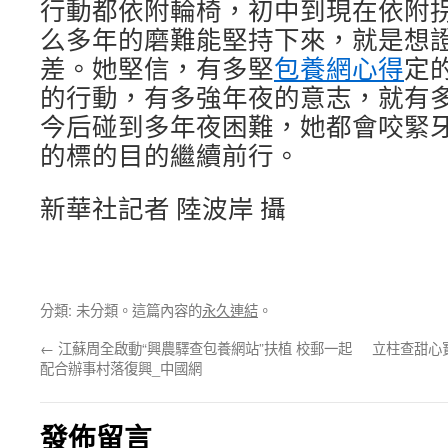
行動都依附輪椅，初中到現在依附
么多年的磨難能堅持下來，就是想
差。她堅信，有多堅
包養網心得
定
的行動，有多強年夜的意志，就有
今后碰到多年夜困難，她都會咬緊
的標的目的繼續前行。
新華社記者 陸波岸 攝
分類: 未分類。這篇內容的
永久連結
。
←
江蘇周全啟動“興農驛查包養網站”扶植 校郵一起
立柱查甜心
配合辦事村落復興_中國網
發佈留言