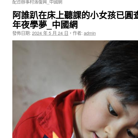
配合辦事村落復興_中國網
阿誰趴在床上聽課的小女孩已圓
年夜學夢_中國網
發佈日期:
2024 年 5 月 24 日
，
作者:
admin