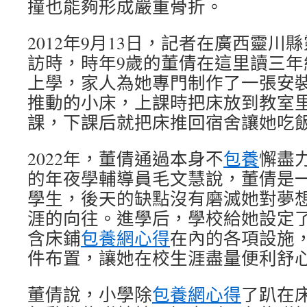
撞也能夠形成嚴重骨折。
2012年9月13日，記者在廣西靈
訪時，時年9歲的董倩在這里讀三年
上學，家人為她專門制作了一張安
推動的小床，上課時把床放到教室
課，下課后就把床推回宿舍讓她吃
2022年，董倩通過本身不
包養
懈盡
的年夜學輔導員毛文慧說，董倩是
學生，後天的缺點沒有磨滅她對夢
涯的向往。進學后，學校給她設定
含床鋪
包養網心得
在內的各項設施
件布置，讓她在校生涯盡量便利舒
董倩說，小學除
包養網心得
了趴在