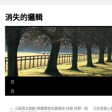
跳
至
消失的邏輯
主
要
內
容
首
頁
←
江蘇周全啟動“興農驛查包養網站”扶植 校郵一起
立柱查甜心