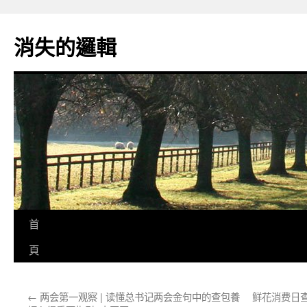
跳
至
消失的邏輯
主
要
內
容
首
頁
←
两会第一观察 | 读懂总书记两会金句中的查包養
鲜花消费日