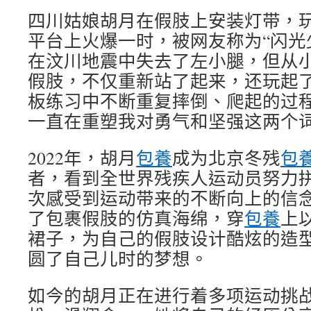
四川姑娘胡月在假肢上安装灯带，
平台上火爆一时，被网友称为“闪光少
在汶川地震中失去了左小腿，但从
假肢，不仅重新站了起来，还玩起
板练习中不断重复摔倒、爬起的过程
一直在重塑我对勇气和坚强这两个词
2022年，胡月
包養
成为北京冬残
包
者，看到全世界残疾人运动员努力
次感受到运动带来的不断向上的信
了包裹假肢的仿真海绵，穿
包養
上
裙子，为自己的假肢设计酷炫的造
圆了自己儿时的梦想。
如今的胡月正在进行着多项运动挑