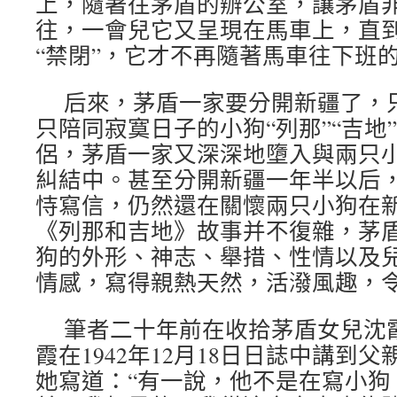
上，隨著往茅盾的辦公室，讓茅盾
往，一會兒它又呈現在馬車上，直到
“禁閉”，它才不再隨著馬車往下班
后來，茅盾一家要分開新疆了，
只陪同寂寞日子的小狗“列那”“吉地
侶，茅盾一家又深深地墮入與兩只
糾結中。甚至分開新疆一年半以后
恃寫信，仍然還在關懷兩只小狗在
《列那和吉地》故事并不復雜，茅
狗的外形、神志、舉措、性情以及
情感，寫得親熱天然，活潑風趣，
筆者二十年前在收拾茅盾女兒沈
霞在1942年12月18日日誌中講到
她寫道：“有一說，他不是在寫小狗