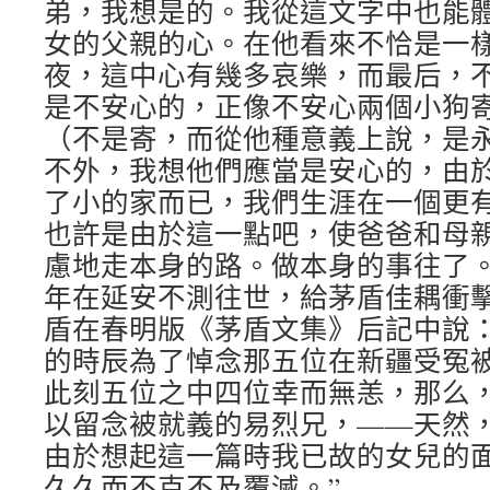
弟，我想是的。我從這文字中也能
女的父親的心。在他看來不恰是一樣
夜，這中心有幾多哀樂，而最后，
是不安心的，正像不安心兩個小狗
（不是寄，而從他種意義上說，是
不外，我想他們應當是安心的，由
了小的家而已，我們生涯在一個更
也許是由於這一點吧，使爸爸和母
慮地走本身的路。做本身的事往了。”
年在延安不測往世，給茅盾佳耦衝擊很
盾在春明版《茅盾文集》后記中說：
的時辰為了悼念那五位在新疆受冤
此刻五位之中四位幸而無恙，那么
以留念被就義的易烈兄，——天然
由於想起這一篇時我已故的女兒的
久久而不克不及覆滅。”