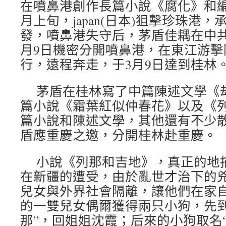
在噴鼻港創作長篇小說《腐化》和編
月上旬，japan(日本)狙擊珍珠港
發，噴鼻港失守后，茅盾佳耦在中共的
月9日機密分開噴鼻港，在東江游擊
行，遠程奔走，于3月9日達到桂林
茅盾在桂林寫了中篇陳述文學《
篇小說《霜葉紅似仲春花》以及《列
篇小說和陳述文學，其他還有不少散
盾應重慶之邀，分開桂林赴重慶。
小說《列那和吉地》，真正的地
在新疆的遭受，由於亂世才治下的
兒女與外界社會隔離，讓他們在家
的一雙兒女偶爾獲得兩只小狗，先到
那”，回姐姐沈霞；后來的小狗取名