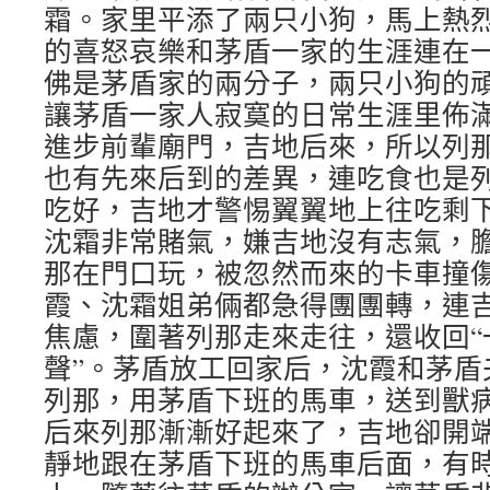
霜。家里平添了兩只小狗，馬上熱
的喜怒哀樂和茅盾一家的生涯連在
佛是茅盾家的兩分子，兩只小狗的
讓茅盾一家人寂寞的日常生涯里佈
進步前輩廟門，吉地后來，所以列
也有先來后到的差異，連吃食也是
吃好，吉地才警惕翼翼地上往吃剩
沈霜非常賭氣，嫌吉地沒有志氣，
那在門口玩，被忽然而來的卡車撞
霞、沈霜姐弟倆都急得團團轉，連
焦慮，圍著列那走來走往，還收回“
聲”。茅盾放工回家后，沈霞和茅盾
列那，用茅盾下班的馬車，送到獸
后來列那漸漸好起來了，吉地卻開
靜地跟在茅盾下班的馬車后面，有