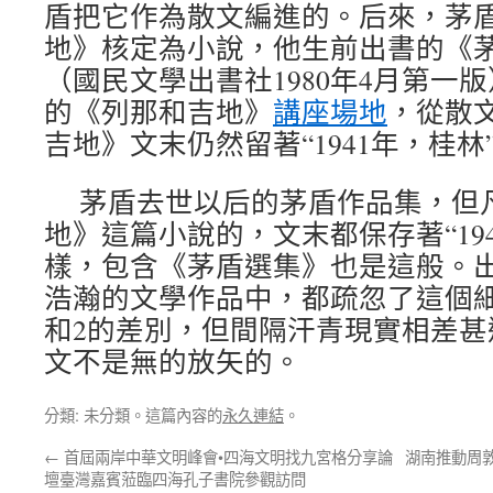
盾把它作為散文編進的。后來，茅
地》核定為小說，他生前出書的《
（國民文學出書社1980年4月第一
的《列那和吉地》
講座場地
，從散
吉地》文末仍然留著“1941年，桂林
茅盾去世以后的茅盾作品集，但
地》這篇小說的，文末都保存著“19
樣，包含《茅盾選集》也是這般。
浩瀚的文學作品中，都疏忽了這個細
和2的差別，但間隔汗青現實相差甚
文不是無的放矢的。
分類: 未分類。這篇內容的
永久連結
。
←
首屆兩岸中華文明峰會•四海文明找九宮格分享論
湖南推動周
壇臺灣嘉賓蒞臨四海孔子書院參觀訪問