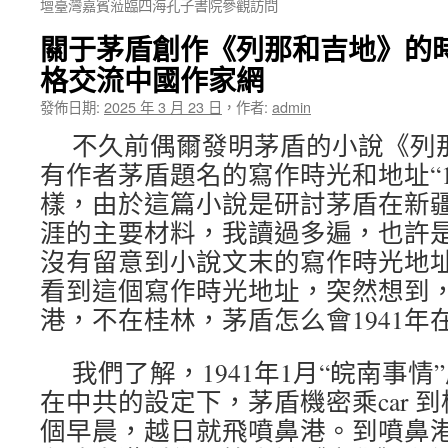
壇臺灣嘉賓蒞臨四海孔子書院參觀訪問
關于茅盾創作《列那和吉地》的時
格交流中國作家網
發佈日期:
2025 年 3 月 23 日
，
作者:
admin
不久前偶爾發明茅盾的小說《列
有作者茅盾題名的寫作時光和地址“1
樣，由於這篇小說是研討茅盾在新
涯的主要材料，我讀過多遍，也許
沒有留意到小說文末的寫作時光地
看到這個寫作時光地址，突然想到，1
港，不在桂林，茅盾怎么會1941年
我們了解，1941年1月“皖南事情
在中共的設定下，茅盾機密乘car 
個早晨，越日就飛噴鼻港。到噴鼻