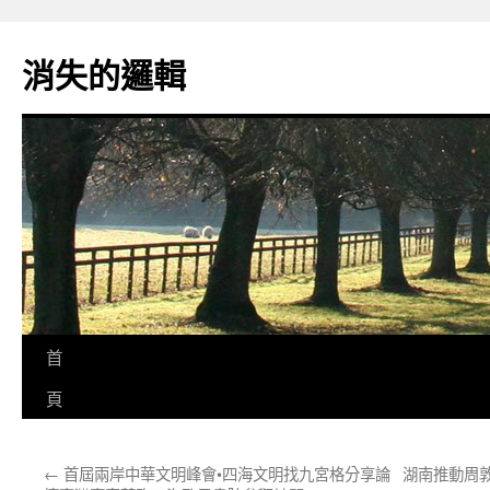
跳
至
消失的邏輯
主
要
內
容
首
頁
←
首屆兩岸中華文明峰會•四海文明找九宮格分享論
湖南推動周