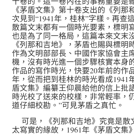
十卷的。這一卷內在的事務重要是
《茅盾文集》第十卷支出的《列那
次見到“1941年，桂林”字樣。再
散篇文末都有一個時光要素，標明
也是為了同一格局，這篇本來文末
《列那和吉地》，茅盾也賜與標明
作為文明部部長、中國作家協會主
機，沒有時光進一個步驟核實本身
作品的寫作時光，快要20年前的作品
年，從而把到桂林的時光看成1941
盾文集》編纂王仰晨給他的信上批語
時光校了送來的校樣，非常輕率，
道仔細校勘。”可見茅盾之真忙。
可是，《列那和吉地》究竟是散
太寫實的緣故，1961年《茅盾文集