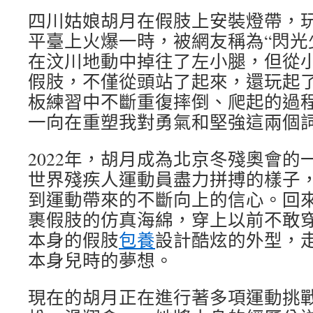
四川姑娘胡月在假肢上安裝燈帶，
平臺上火爆一時，被網友稱為“閃光少
在汶川地動中掉往了左小腿，但從
假肢，不僅從頭站了起來，還玩起
板練習中不斷重復摔倒、爬起的過程
一向在重塑我對勇氣和堅強這兩個詞
2022年，胡月成為北京冬殘奧會的
世界殘疾人運動員盡力拼搏的樣子
到運動帶來的不斷向上的信心。回
裹假肢的仿真海綿，穿上以前不敢
本身的假肢
包養
設計酷炫的外型，
本身兒時的夢想。
現在的胡月正在進行著多項運動挑