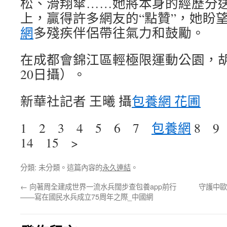
松、滑翔傘……她將本身的經歷分
上，贏得許多網友的“點贊”，她盼
網
多殘疾伴侶帶往氣力和鼓勵。
在成都會錦江區輕極限運動公園，胡
20日攝）。
新華社記者 王曦 攝
包養網 花圃
1 2 3 4 5 6 7
包養網
8 9
14 15 >
分類: 未分類。這篇內容的
永久連結
。
←
向著周全建成世界一流水兵闊步查包養app前行
守護中歐
——寫在國民水兵成立75周年之際_中國網