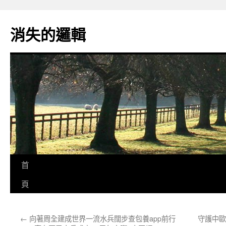
跳
至
消失的邏輯
主
要
內
容
首
頁
←
向著周全建成世界一流水兵闊步查包養app前行
守護中歐