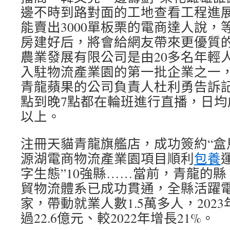
邊不時到路對面的工地查看工程進
能賣出3000單板栗的電商達人說，
房建好后，將會給網友帶來更優質
農業發展有限公司是由20多名年輕
入駐物流產業園的第一批企業之一
青龍蘋果的公司負責人杜利勇告訴記
點到晚7點都在輪班進行直播，日均成
以上。
注冊天貓青龍旗艦店，成功簽約“盒馬
源湖電商物流產業園項目順利
包養
字生態”10強縣……當前，青龍的
貿物流體系已成功貫通，全縣活躍電商
家，帶動就業人數1.5萬多人，202
過22.6億元、較2022年增長21%。