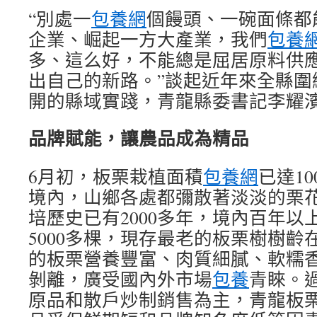
“別處一
包養網
個饅頭、一碗面條都
企業、崛起一方大產業，我們
包養
多、這么好，不能總是屈居原料供
出自己的新路。”談起近年來全縣圍
開的縣域實踐，青龍縣委書記李耀
品牌賦能，讓農品成為精品
6月初，板栗栽植面積
包養網
已達1
境內，山鄉各處都彌散著淡淡的栗
培歷史已有2000多年，境內百年以
5000多棵，現存最老的板栗樹樹齡在
的板栗營養豐富、肉質細膩、軟糯
剝離，廣受國內外市場
包養
青睞。
原品和散戶炒制銷售為主，青龍板