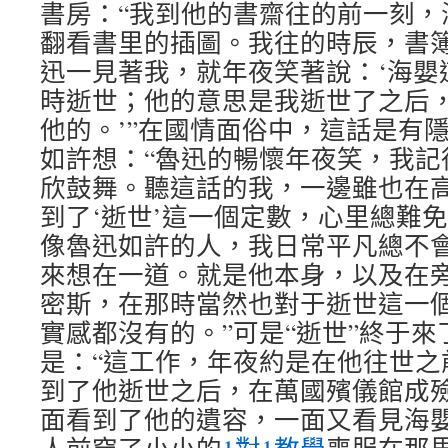
書房：“我到他的書齋往的前一刻，
翻看書里的插圖。我往的時辰，書
迅一見著我，就年夜笑著說：‘海嬰
時逝世；他的意思是我逝世了之后
他的。’”在國情面俗中，這話是有
如許想：“魯迅的暢懷年夜笑，我記
欣鼓舞。聽這話的我，一邊雖也在
到了‘逝世’這一個定數，心里總難
像魯迅如許的人，我日常平凡總不
來想在一道。就是他本身，以及在
密斯，在那時當然也對于逝世這一
實感都沒有的。”可是“逝世”終于
是：“這工作，年夜約是在他往世之
到了他逝世之后，在萬國殯儀館成
面看到了他的遺容，一面又看見海