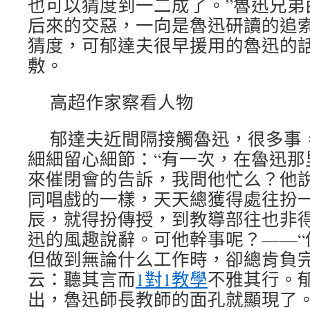
也可以猜度到一二成了。”魯迅兄弟
后來的交惡，一向是魯迅研讀的追
猜度，可郁達夫很早援用的魯迅的
敷。
高超作家察看人物
郁達夫近間隔接觸魯迅，很多事
細細留心細節：“有一次，在魯迅那
來催閉會的告訴，我問他忙么？他
同唱戲的一樣，天天總獲得處往扮
辰，就得扮傳授，到教導部往也非得
迅的風趣說辭。可他幹事呢？——“
但做到無論什么工作時，卻總肯負完
云：聽其言而
1對1教學
不雅其行。
出，魯迅師長教師的面孔就顯現了