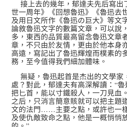
接上去的幾年，郁達夫先后寫出
世一周年》《回想魯迅》《魯迅去
及用日文所作《魯迅の巨大》等文
論敘魯迅文字的數篇文章，可以說
多，東西的品質最高留念魯迅文章
章，不只由於友情，更由於他本身
高遠，寫記出了魯迅輝煌而樸素的
務，至今值得我們細加體味。
無疑，魯迅起首是杰出的文學家
處？對此，郁達夫有高深解讀：“魯
把匕首，能以寸鐵殺人，一刀見血
之后，只消言簡意賅就可以把主題
文的法門……主要之點，或許也一
及使仇敵致命之點，他是一概悄悄
的。”