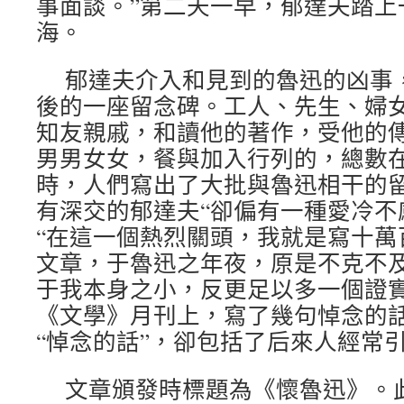
事面談。”第二天一早，郁達夫踏上
海。
郁達夫介入和見到的魯迅的凶事
後的一座留念碑。工人、先生、婦
知友親戚，和讀他的著作，受他的
男男女女，餐與加入行列的，總數
時，人們寫出了大批與魯迅相干的
有深交的郁達夫“卻偏有一種愛冷不
“在這一個熱烈關頭，我就是寫十萬
文章，于魯迅之年夜，原是不克不
于我本身之小，反更足以多一個證實
《文學》月刊上，寫了幾句悼念的
“悼念的話”，卻包括了后來人經常
文章頒發時標題為《懷魯迅》。