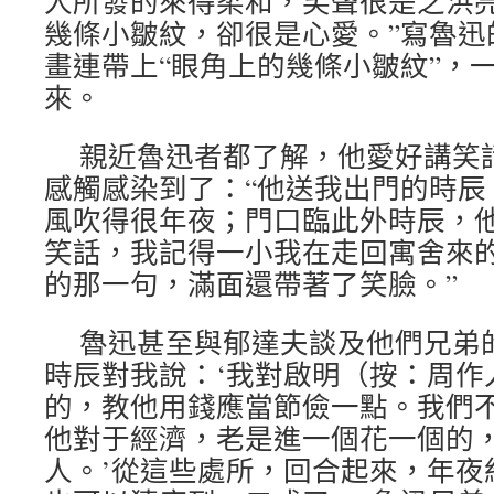
人所發的來得柔和，笑聲很是之洪
幾條小皺紋，卻很是心愛。”寫魯迅
畫連帶上“眼角上的幾條小皺紋”，
來。
親近魯迅者都了解，他愛好講笑
感觸感染到了：“他送我出門的時辰
風吹得很年夜；門口臨此外時辰，
笑話，我記得一小我在走回寓舍來
的那一句，滿面還帶著了笑臉。”
魯迅甚至與郁達夫談及他們兄弟
時辰對我說：‘我對啟明（按：周作
的，教他用錢應當節儉一點。我們
他對于經濟，老是進一個花一個的
人。’從這些處所，回合起來，年夜