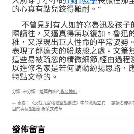
人前穿了小小的
1對1教學
喪服在那
的心真有點兒鉸得難耐。”
不曾見到有人如許寫魯迅及孩子
際讀往，又逼真得無以復加。魯迅的
稚，又浮現出巨大性命的平常姿勢
表現了郁達夫的紛歧般之處。文筆
這些易被疏忽的精微細節,經由過程
以進修名家是若何調動紛揚思路，
特點文章的。
分類: 未分類。這篇內容的
永久連結
。
←
袁嘉：《反找九宮格教室壟斷法》中的激勵立異
“讓讀者便
目的與反壟斷剖析范式改革
發佈留言