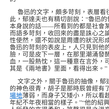
魯迅的文字，頗多苛刻，表層看
此，郁達夫也有精切剖說：“魯迅的
本身說的話——所看到的都是社會
而語多苛刻，收回來的盡是誅心之
性使然，還不如說是周遭的狀況形
魯迅的苛刻的表皮上，人只見到他
臉，可是皮下一層，在那里潮涌發
血，一股熱忱，這一種意在言外，
其是《兩地書》里面，看得出來。”
文字之外，關于魯迅的抽像，郁
的神色很青，胡子是那時辰曾經有
場地
薄弱，而身子又矮小，所以看
年紀不年夜相當的樣子。”“他的紹