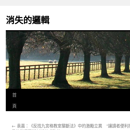
跳
至
消失的邏輯
主
要
內
容
首
頁
←
袁嘉：《反找九宮格教室壟斷法》中的激勵立異
“讓讀者便