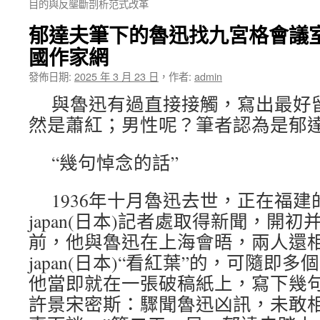
目的與反壟斷剖析范式改革
郁達夫筆下的魯迅找九宮格會議室
國作家網
發佈日期:
2025 年 3 月 23 日
，
作者:
admin
與魯迅有過直接接觸，寫出最好
然是蕭紅；男性呢？筆者認為是郁
“幾句悼念的話”
1936年十月魯迅去世，正在福
japan(日本)記者處取得新聞，開
前，他與魯迅在上海會晤，兩人還
japan(日本)“看紅葉”的，可隨即
他當即就在一張破稿紙上，寫下幾句
許景宋密斯：驟聞魯迅凶訊，未敢