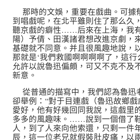
那時的文娛，重要在戲曲。可據
到唱戲呢，在北平雖則住了那么久
聽京戲的癖性……后來在上海，我
陽）予倩、田漢諸君想改進京劇，
基礎就不同意。并且很風趣地說，
那就是‘我們救國啊啊啊啊了，這行
允許以說魯迅偏頗，可又不克不及
新意。
從普通的描寫中，我們認為魯迅
卻舉例：“對于目連戲（魯迅故鄉戲
愛好，他有好幾回同我說，這戲里
多多的風趣味。……說到一個借了
人，到了人來向他索還，只剩一件
辰，這一位老兄就假裝肚皮痛，以