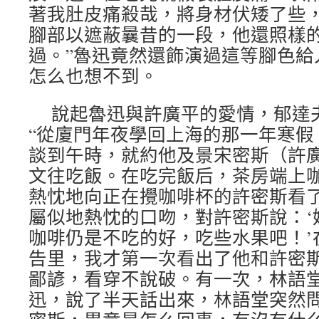
著我肚皮痛殺哉，將身材伏矮了些
腳部以遮蔽曩昔的一段，他還照樣
過。”魯迅竟然還飾演過這等腳色給
怎么也想不到。
說起魯迅與許廣平的愛情，郁達
“從廈門年夜學回上海的那一年寒假
談到午時，就約他及景宋密斯（許
文往吃飯。在吃完飯后，茶房端上
熱忱地向正在攪咖啡杯的許密斯看
屬似地熱忱的口吻，對許密斯說：‘
咖啡仍是不吃的好，吃些水果吧！’
告里，我才第一次看出了他和許密斯
鄙諺，看穿不說破。有一次，林語
迅，說了半天話出來，林語堂突然問