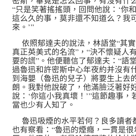
密斯，畢竟是怎么回事，有沒有什么
“只是笑著搖搖頭，回問他說：‘你
這么久的事，莫非還不知道么？我
來。’”
依照郁達夫的說法，林語堂“其
真正英美式的名流”，“決不懷疑人
要的謊”。他便聽信了郁達夫：“語
過魯迅和許密斯中心年夜約并沒有
到海嬰（魯迅的兒子）將要生上去
朗。我對他說破了，他滿臉泛著好
說：‘你這小我真壞！’”這節趣事
當也少有人知了。
魯迅吸煙的水平若何？良多讀者
也有察看：“魯迅的煙癮，一貫是很