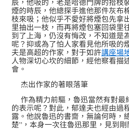
辰，他吸的，老是哈德門牌的拾枝
煙的時辰，他總探手進他那件灰布
枝來吸；他似乎不愛好將煙包先拿
里抽出一枝，而再將煙包塞回袋里
到了上海，仍沒有悔改，不知道是
呢？抑或為了怕人家看見他所吸的煙
夫是高超的作家，對于如許
講座場
人物深切心坎的細節，經他察看描
會。
杰出作家的著眼落筆
作為精力前驅，魯迅當然有對最
的表示呢？對此，郁達夫也經由過
露。他說魯迅的書齋，無論何時，總
楚”，本身一次往魯迅那里，見到剛