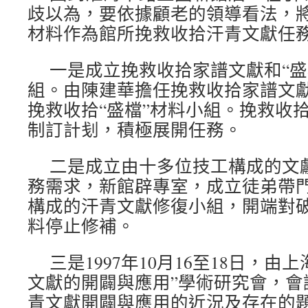
歧以為，要依據顧老的領導看法，將
材料作為館所挽救收拾汗青文獻任
一是成立挽救收拾家譜文獻和“盛
組。由陳建華擔任挽救收拾家譜文
挽救收拾“盛檔”材料小組。挽救收
制訂計刬，積極展開任務。
二是成立由十多位技工構成的文
務需求，新館辟專室，成立徒弟帶
構成的汗青文獻修復小組，開端對破
料停止修補。
三是1997年10月16至18日，由
文獻的開闢與應用”學術研究會，會
青文獻開闢與應用的近況及存在的