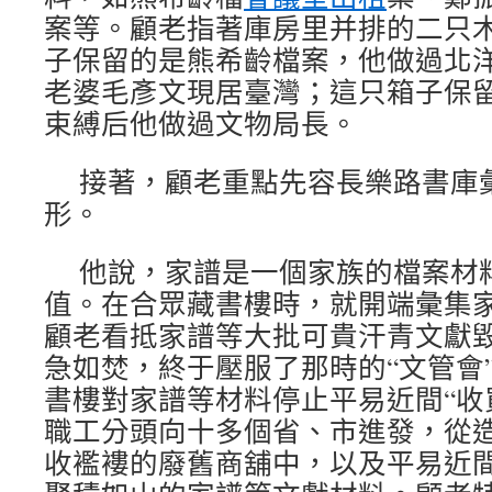
案等。顧老指著庫房里并排的二只
子保留的是熊希齡檔案，他做過北
老婆毛彥文現居臺灣；這只箱子保
束縛后他做過文物局長。
接著，顧老重點先容長樂路書庫
形。
他說，家譜是一個家族的檔案材
值。在合眾藏書樓時，就開端彙集
顧老看抵家譜等大批可貴汗青文獻
急如焚，終于壓服了那時的“文管會
書樓對家譜等材料停止平易近間“收
職工分頭向十多個省、市進發，從
收襤褸的廢舊商舖中，以及平易近