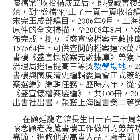
懷檔案”收拾構成立后，即按藏書樓
范，對“盛檔”停止了一頁一頁收拾編
末完玉成部編目。2006年9月，上海
原件的全文掃描，至2008年8月，“
佈完成，樹立《盛宣懷檔案元數據
157564件，可供查閱的檔案達78
書樓《盛宣懷檔案元數據庫》榮獲
治理局迷信提高三等獎
教學場地
。2
書樓與國度清史編輯委員會正式簽
案選編》編輯任務。歷時六年，從“
《盛宣懷檔案選編》，共100冊，20
出書社出書，榮獲上海圖書獎二等獎（2
在顧廷龍老館長生日一百二十周
懷念顧老為藏書樓工作做出的勞苦
亮節，進修他的高貴人品。顧老關于