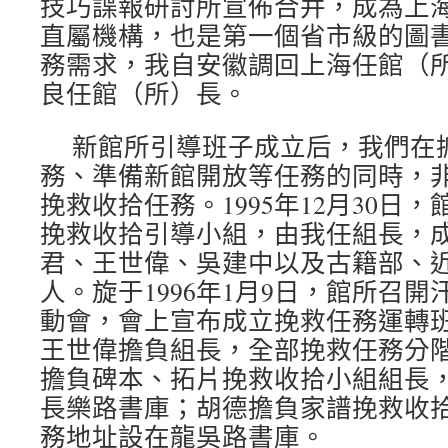
技巧諜報研討所宣佈合并，成為上
直屬機構，也是第一個省市級的圖
務需求，我自安徽調回上海任館（
良任館（所）長。
新館所引導班子成立后，我們在
務、準備新館開放等任務的同時，
挽救收拾任務。1995年12月30日
挽救收拾引導小組，由我任組長，
君、王世偉、吳建中以及古籍部、
人。旋于1996年1月9日，館所召
動會，會上宣布成立挽救任務運轉
王世偉擔負組長，全部挽救任務分
擔負碑本、拓片挽救收拾小組組長
長樂路書庫；胡德擔負家譜挽救收
務地址設在龍吳路書庫。