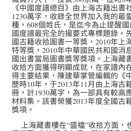
《中國度譜總目》由上海古籍出書社
1230萬字，收錄全世界加入我的最愛
種，608個姓氏，是迄今為止提醒
國度譜最完全的撮要式專標題錄。先后
國古籍收拾圖書一等獎，2010年上
特等獎，2010年中華國民共和國消
國出書當局圖書獎等獎項。上海藏
收拾方面獲得明顯成就，在家譜內
得主要結果，陳建華掌管編輯的《
歷時10年，于2013年11月由上海
冊，計1930萬字，為一部具有較高
材料集。該書榮獲2013年度全國古
獎項。
上海藏書樓在“盛檔”收拾方面，