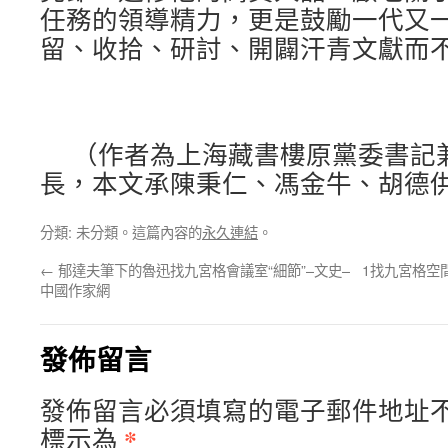
任務的領導精力，更是鼓勵一代又
留、收拾、研討、開闢汗青文獻而
（作者為上海藏書樓原黨委書記
長，本文承陳秉仁、馮金牛、胡德
分類: 未分類。這篇內容的
永久連結
。
←
郁達夫筆下的魯迅找九宮格會議室“細節”–文史–
1找九宮格空
中國作家網
發佈留言
發佈留言必須填寫的電子郵件地址
*
標示為