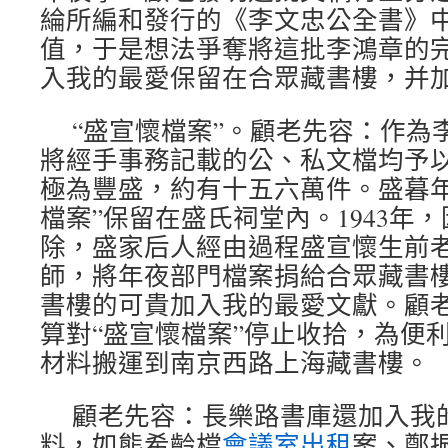
綸所編和發行的《李文忠公全書》
值，于是想法爭奪將這批李鴻章的
入我的最愛保留在合眾藏書樓，并
“盛宣懷檔案”。顧老先容：作為
將經手事務記載的公、私文檔均予
極為豐盛，約有十五六萬件。盛暮年
檔案”保留在盛氏祠堂內。1943年
除，盛家后人經由過程盛宣懷生前
師，將年夜部門檔案捐給合眾藏書
書樓的可貴加入我的最愛文獻。顧老又
算對“盛宣懷檔案”停止收拾，為便
材料搬運到南京西路上海藏書樓。
顧老先容：長樂路書庫還加入我
料，如熊希齡檔
會議室出租
案、鄭