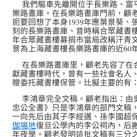
我們驅車先離開位于長樂路、富
樂路書庫。在長樂路書庫門前，顧
扼要回想了本身1939年應葉景葵、
刻的長樂路書庫、昔時稱合眾藏書樓擔
年合眾藏書樓募捐市當局改稱汗青文獻
景為上海藏書樓長樂路書庫的近60
在長樂路書庫里，顧老先容了在
獻藏書樓時代，曾有一些社會名人
贈委托藏書樓保管。比擬主要的有
李鴻章完全文稿。顧老指出：由
忠公全書》只是李鴻章的部門文稿
一向先后由其子李經邁、孫李國超
伽場地
復旦公學內的李公祠內，后
年夜學。顧老發明這批文稿有三分