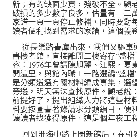
新；有的缺面少頁，殘破不全。顧
破損的多少數字良多，估量有一二
家譜一頁一頁停止修補，同時要對
讀者便利找到需求的家譜，這個義
從長樂路書庫出來，我們又驅車
書樓老館，直接離開三樓寄存“盛檔
容：1976年曾請陳旭麓、汪熙、夏
開這里，與館內職工一路選編“盛檔
是分類遴選有關材料編成專集，選
旁邊，明天無法查找原件。顧老說
前提好了，提出組織人力將這些材
料要按圖書著錄請求分類編目，便
讓讀者找獲得原件，這是個年夜工
回到淮海中路上圖新館后，在引