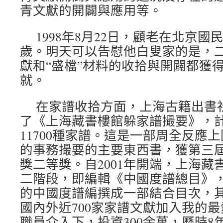
青文獻的開闢與應用等。
1998年8月22日，顧老在北京國
歲。明天可以告慰他白叟家的是，
獻和“盛檔”材料的收拾與開闢都獲
就。
在家譜收拾方面，上海古籍出書社于
了《上海藏書樓館躲家譜撮要》，計
11700種家譜。這是一部周全反應
的事務撮要的主要東西書，獲第三
獎二等獎。自2001年開端，上海藏
二階段，即編輯《中國度譜總目》
的中國度譜編撰成一部結合目次，
國內外近700家家譜文獻加入我的
職員介入下，投資300余萬，歷時8年