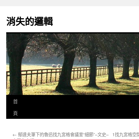
跳
至
消失的邏輯
主
要
內
容
首
頁
←
郁達夫筆下的魯迅找九宮格會議室“細節”–文史–
1找九宮格空