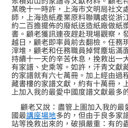
聚積如山的家譜等文獻材料。顧老特殊
某晚十一時許，上海市文明局社文
師，上海造紙產業原料聯購處從浙
約二百擔擺佈的廢紙送造紙廠做紙
書。顧老獲訊連夜趕赴現場觀察，發
越日，顧老即率員前去翻檢。任務
滓堆，顧老和任務職員掉臂塵垢滿
持續十一天的辛苦休息，挽救出一
有家譜、史乘等。如許，汗青文獻
的家譜就有六七萬冊。加上經由過
藏書樓的家譜文獻，約有十萬冊，
上加入我的最愛中國度譜文獻最多
顧老又說：盡管上圖加入我的最
國最
講座場地
多的，但由于良多家
站等挽救出來的，破損嚴重：有的