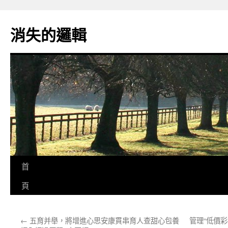
跳
至
消失的邏輯
主
要
內
容
首
頁
←
五育并舉，將增進心思安康貫串育人查甜心包養
管理“低價