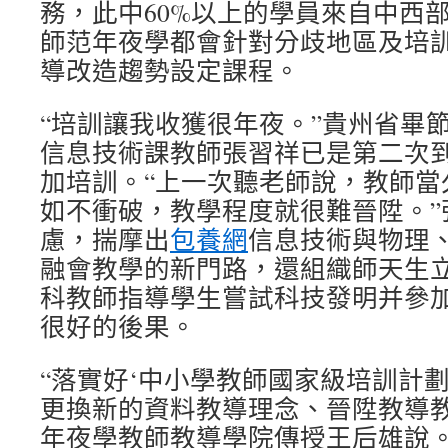
務，此中60%以上的學員來自中西
師范年夜學都會針對分歧地區及培
導改造趨勢設定課程。
“培訓讓我收獲很年夜。”貴州省畢
信息技術課教師張習祥已是第二次
加培訓。“上一次聽老師說，教師當
如不衝破，教學程度就很難晉陞。”
慮，揣摩出
包養網
信息技術與物理
融會教學的新門路，還組織師天生
科教師指導學生嘗試科技發明并參
很好的後果。
“落實好‘中小學教師國家級培訓計
更換新的資料教導理念、晉陞教導教
年夜學教師教導學院傳授王后雄說