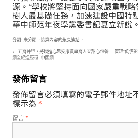
源。“學校將堅持面向國家嚴重戰略
樹人最基礎任務，加速建設中國特點
華中師范年夜學黨委書記夏立新說
分類: 未分類。這篇內容的
永久連結
。
←
五育并舉，將增進心思安康貫串育人查甜心包養
管理“低價
網全經過歷程_中國網
發佈留言
發佈留言必須填寫的電子郵件地址
*
標示為
留言
*