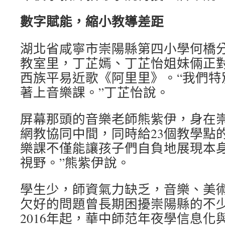
數字賦能，縮小教導差距
湖北省咸寧市崇陽縣第四小學何橋
教室里，丁芷嫣、丁芷怡姐妹倆正
西族平易近歌《阿里里》。“我們特
著上音樂課。”丁芷怡說。
屏幕那頭的音樂老師熊紫伊，身在
網教協同中間，同時給23個教學點
樂課不僅能讓孩子們自負地展現本
視野。”熊紫伊說。
學生少，師資氣力缺乏，音樂、美
欠好的問題曾長期困擾崇陽縣的不
2016年起，華中師范年夜學信息化