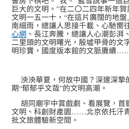
書房下棋吧。”我。”藍雪說事一個
巨大的文明。”在二〇二四年新年賀
文明一五一十，“在這片廣闊的地盤
南細雨，總讓人思接千載、心馳嚮
心網
、長江奔騰，總讓人心潮彭湃
二里頭的文明曙光，殷墟甲骨的文
明珍寶，國度版本館的文脈賡續……
泱泱華夏，何故中國？深邃深摯
期“郁郁乎文哉”的文明高潮。
胡同廟宇中賞戲劇、看展覽，首
文明、科創財產園……北京依托汗
批文旅體驗新空間。