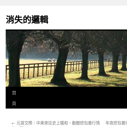
跳
至
消失的邏輯
主
要
內
容
首
頁
←
元首交際｜中美來往史上暖和、動聽挖包養行情
年夜挖包養