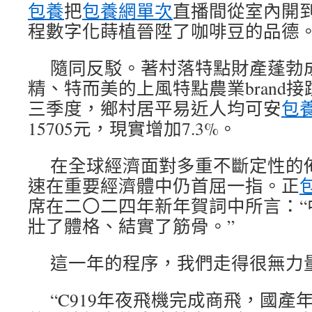
包養
把
包養網單次
直播間從室內開
程數字化蒔植晉陞了咖啡豆的品德
隨同反駁。著村落特點財產蓬勃
精、特而美的上風特點農業brand接
三季度，鄉村居平易近人均可安
包養
15705元，現實增加7.3%。
在全球經濟面對多重不斷定性的
速在重要經濟體中仍首屈一指。正
席在二〇二四年新年賀詞中所言：“
壯了體格、結實了筋骨。”
這一年的程序，我們走得很無力
“C919年夜飛機完成商飛，國產