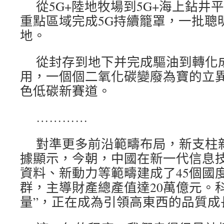
從5G+陸地牧場到5G+海上鉆井
重點區域完成5G持續籠罩，一批聰
地。
從封存到地下并完成驅油到轉化
用，一個個二氧化碳變廢為寶的立
色低碳新賽道。
…………
對準更多前沿範疇布局，新支柱
據顯示，今朝，中國在新一代信息
資料、新動力等範疇建成了45個國
群，主導財產總產值達20萬億元。
量”，正在成為引領高東西的品質成