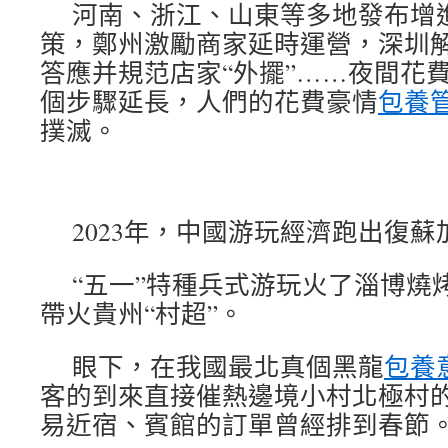
河南、浙江、山東等多地發布增
策，鄭州激勵商家延時運營，深圳解
答應并規范店家“外擺”……夜間花
個步驟延長，人們的花費豪情
包養
撲滅。
2023年，中國游玩經濟跑出復蘇
“五一”特種兵式游玩火了淄博燒
帶火貴州“村超”。
眼下，在我國最北真個黑龍
包養
客的到來直接催熱邊境小村北極村
易近宿、賓館的訂單曾經排到春節