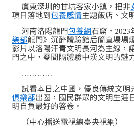
廣東深圳的甘坑客家小鎮，把非
項目落地到
包養感情
主題飯店、文
河南洛陽龍門
包養網
石窟，202
樂部
龍門》沉醉體驗館后簡直場場
影片以洛陽汗青文明長河為主線，
門之中，零間隔體驗中漢文明的魅
…………
試看本日之中國，優良傳統文明
俱樂部
出圈，國民群眾的文明生涯
明自負最好的答卷。
（中心播送電視總臺央視網）