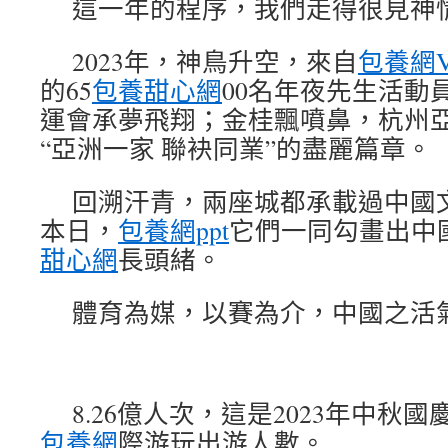
這一年的程序，我們走得很見神
2023年，神鳥升空，來自
包養網V
的65
包養甜心網
00名年夜先生活動
運會承夢飛翔；金桂飄噴鼻，杭州
“亞洲一家 聯袂同業”的盡麗篇章。
回溯汗青，兩座城都承載過中國
本日，
包養網ppt
它們一同勾畫出中國
甜心網
長頭緒。
體育為媒，以賽為介，中國之活
8.26億人次，這是2023年中秋
包養網
際游玩出游人數。