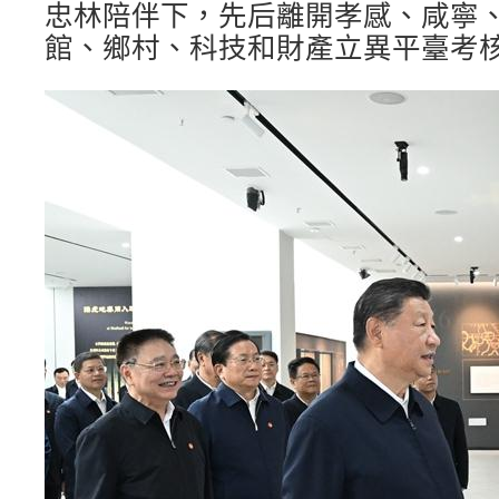
忠林陪伴下，先后離開孝感、咸寧
館、鄉村、科技和財產立異平臺考