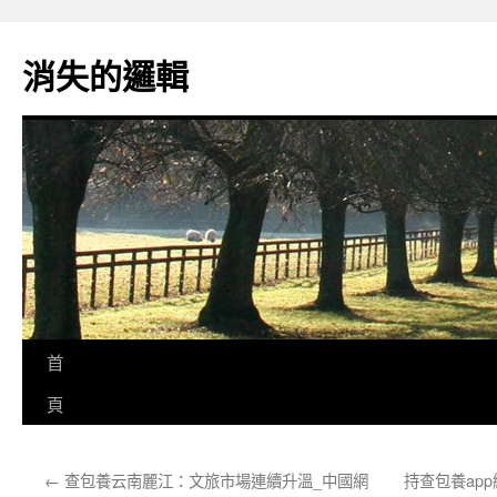
跳
至
消失的邏輯
主
要
內
容
首
頁
←
查包養云南麗江：文旅市場連續升溫_中國網
持查包養ap