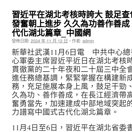
習近平在湖北考核時誇大 鼓足查
發奮朝上進步 久久為功善作善成
代化湖北篇章_中國網
發佈日期:
2024 年 11 月 12 日
，
作者:
admin
新華社武漢11月6日電 中共中心
心軍委主席習近平近日在湖北考核
貫徹黨的二十年夜和二十屆三中全
進任務總基調，緊緊掌握在構建新
務，充足施展本身上風，鼓足干勁
久為功、善作善成，在長江經濟帶
奮勇當先，加速建成中部地域突起
力譜寫中國式古代化湖北篇章。
11月4日至6日，習近平在湖北省委