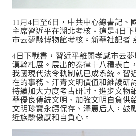
11月4日至6日，中共中心總書記、
主席習近平在湖北考核。這是4日下
市云夢縣博物館考核。新華社記者 燕
4日下戰書，習近平離開孝感市云夢
漢翰札展。展出的秦律十八種表白，早
我國現代法令軌制就已成系統。習
在的事務、汗青文明價值和維護研
持續加大力度考古研討，進步文物
華優良傳統文明、加強文明自負供
文明珍寶永續保存、澤惠后人，鼓
近族驕傲感和自負心。