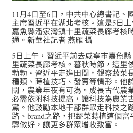
11月4日至6日，中共中心總書記、
主席習近平在湖北考核。這是5日上
嘉魚縣潘家灣鎮十里蔬菜長廊考核
通。新華社記者 燕雁 攝
5日上午，習近平前去咸寧市嘉魚縣
里蔬菜長廊考核。暮秋時節，這里
勃勃。習近平走進田間，觀察蔬菜
種類、蒔植技巧、發賣等情形。他
闊，農業年夜有可為。成長古代農
必需依附科技提高，讓科技為農業
黨。他鼓勵本地干部群眾走科技之
路、brand之路，把蔬菜蒔植這個
驟做好，讓更多群眾增收致富。