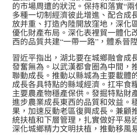
的市場周遭的狀況。保持和落實“兩
多種一切制經濟彼此增進、配合成
放并重、打造內陸開放窪地，深化
優化財產布局。深化表裡貿一體化
西的品質共建“一帶一路”，體系晉
習近平指出，湖北要在城鄉融會成
發奮無為。以武漢都會圈為中間，
聯動成長。推動以縣城為主要載體
成長各具特點的縣域經濟。扛牢食
主要農產物穩產保供。發掘特點財
進步農業成長東西的品質和效益。
果，加速反動老區復興成長。兼顧
統扶植和下層管理，扎實做好平易
深化城鄉精力文明扶植，推動移風