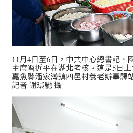
11月4日至6日，中共中心總書記、
主席習近平在湖北考核。這是5日上
嘉魚縣潘家灣鎮四邑村養老辦事驛
記者 謝環馳 攝