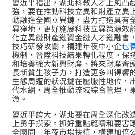
習近平指出，湖北科教人才上風凸
強，要在推動科技立異和財產立異
動融進全國立異鏈，盡力打造具有
異窪地，更好施展科技立異策源效
化立異鏈財產鏈資金鏈人才鏈融會
技巧研發攻關，構建年夜中小企
包
機制，晉陞科技結果轉化程度。保
和培養強大新興財產、將來財產齊
長新質生孩子力，打造更多叫得響的b
生態周遭的狀況擺在壓服性地位，
代水網，周全推動流域綜合管理，
漁。
習近平誇大，湖北要在周全深化改
上勇于摸索。抓好重點範疇和要害
全國同一年夜市場扶植，構建加倍