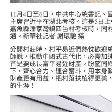
11月4日至6日，中共中心總書記、
主席習近平在湖北考核。這是5日上
嘉魚縣潘家灣鎮四邑村考核時，同
通。新華社記者 謝環馳 攝
分開村莊時，村平易近們熱忱歡迎
師說，推動中國式古代化，必需加
首是要成長富平易近財產。盼望同
下，齊心合力、連合奮斗，用本身
財產更有用益，把村落扶植得更美
的生涯！