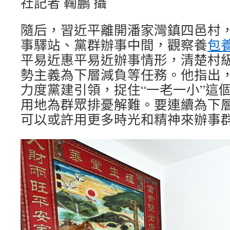
社記者 鞠鵬 攝
隨后，習近平離開潘家灣鎮四邑村
事驛站、黨群辦事中間，觀察養
包
平易近惠平易近辦事情形，清楚村
勢主義為下層減負等任務。他指出
力度黨建引領，捉住“一老一小”這
用地為群眾排憂解難。要連續為下
可以或許用更多時光和精神來辦事