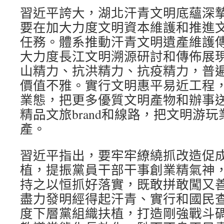
習近平誇大，湖北汗青文明底蘊深
要在加大力度文明資本維護和推進
任務。體系推動汗青文明遺產維護
大力度長江文明溯源研討和傳佈展
山精力、抗洪精力、抗疫精力，普
價值不雅。實行文明惠平易近工程
業態，把更多優質文明產物和辦事
精品文旅brand和線路，把文明游
產。
習近平指出，要牢牢繚繞抓改造促
植，提振黨員干部干事創業精氣神
持之以恒抓好落實，既敢拼敢闖又
盡力發明經得起汗青、實行和國民
度下層黨組織扶植，打造剛強戰斗