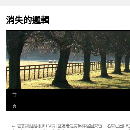
跳
至
消失的邏輯
主
要
內
容
首
頁
←
包養網姐姐樹洞160期|室友老是帶男伴侶回來留
名單已出|