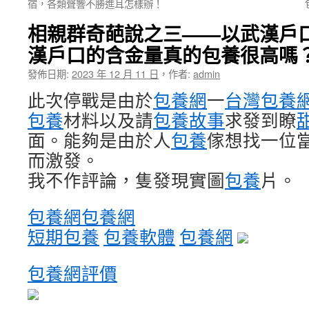
宿，各類聲響不勝進耳怎樣辦！
相親群奇葩說之三——以武漢戶
漢戶口的含金量真的包養很高嗎
發佈日期:
2023 年 12 月 11 日
，
作者:
admin
此次停戰是由於
包養網
一
台灣包養
包養
材料以及請
包養故事
求發到瞭
面。能夠是由於人
包養
傢想找一位
而激發。
我不作評論，隻發現實圖
包養
片。
包養網
包養網
短期包養
包養軟體
包養網
包養網評價