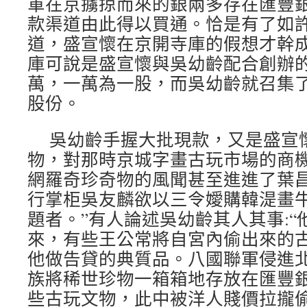
軍在京擄掠而來的銀兩多存在匯豐
款渠道由此得以買通。恰是有了如
道，盛宣懷在京開寺庫的假想才幹成
庫可說是盛宣懷與吳幼齡配合創辦
萬，一萬為一股，而吳幼齡就召集
股份。
吳幼齡手握大批現款，又是盛宣懷
物，對那時京城字畫古玩市場的商
網羅奇珍奇物的風聞甚至進進了葉昌
行掌柜吳友麟欲以三令嬡購韓湜畫
題者。”有人論述吳幼齡其人其事:
來，有些王公常將自宮內偷出來的
他做告貸的典質品。八國聯軍侵進
族將稀世珍物一箱箱地存放在匯豐
些古玩文物，此中被洋人賤價拉攏