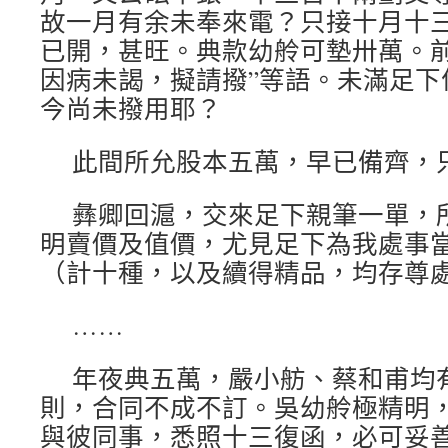
故一月有余未奉來電？只接十月十三
已開，甚旺。典款幼舲可墊卅萬。
因病未謁，擬請撥”等語。未滿足下
今尚未撥用耶？
此間所允股本五萬，早已備齊，
彝卿回滬，交來足下親筆一單，
明賣價及值價，尤見足下為我處事
（計十種，以及續得精品，均存尊
……
年夜典五萬，嚴小舫、蔡和甫均
則，合同不成不訂。吳幼舲極精明
與彼同事，悉照十三復函，必可妥