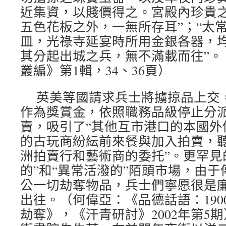
近集資，以賤價得之。宮殿內珍貴
五色花板之外，一無所存耳”；“太
皿，光祿寺延宴時所用金銀各器，
其分起出城之兵，無不滿載而往”。
叢編》第1輯，34、36頁）
英美等國請求兵士將擄掠品上交
作為獎賞金，依照職務品級停止分
賣，吸引了“其他互市港口的本國外
的古玩商紛紜前來餐與加入拍賣，
洲拍賣行和藝術商的委托”。更罕見
的”和“異常活潑的”陌頭市場，由
公一切劫奪物品，兵士們寧愿很是
出往。（何偉亞：《品德話語：1900
劫奪》，《汗青研討》2002年第5