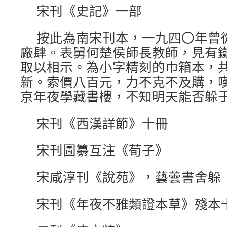
宋刊《史記》一部
按此為南宋刊本，一九四〇年曾
廠肆。表舅何楚侯師長教師，見有
取以相示。為小字精刻的巾箱本，
新。索價八百元，力不克不及購，
京年夜學藏書樓，不知明天能否躲
宋刊《西漢詳節》十冊
宋刊圖纂互注《荀子》
宋咸淳刊《說苑》，藝蕓書舍躲
宋刊《年夜不雅類證本草》殘本