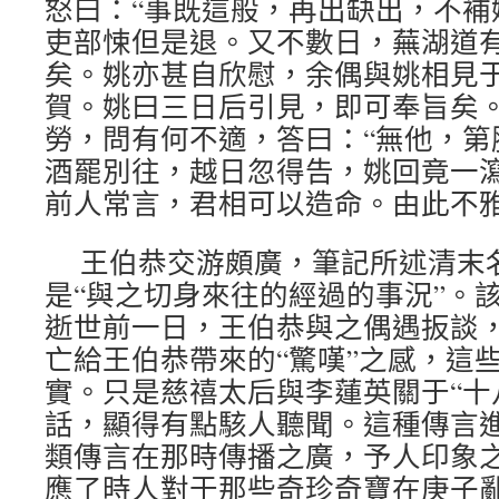
怒曰：“事既這般，再出缺出，不補
吏部悚但是退。又不數日，蕪湖道
矣。姚亦甚自欣慰，余偶與姚相見
賀。姚曰三日后引見，即可奉旨矣
勞，問有何不適，答曰：“無他，第
酒罷別往，越日忽得告，姚回竟一
前人常言，君相可以造命。由此不
王伯恭交游頗廣，筆記所述清末
是“與之切身來往的經過的事況”。
逝世前一日，王伯恭與之偶遇扳談
亡給王伯恭帶來的“驚嘆”之感，這
實。只是慈禧太后與李蓮英關于“十
話，顯得有點駭人聽聞。這種傳言
類傳言在那時傳播之廣，予人印象
應了時人對于那些奇珍奇寶在庚子