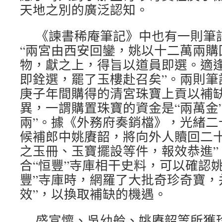
天地之別的廣泛認知。
《諫書稀庵筆記》中也有一則筆
“兩宮由西安回鑾，姚以十二萬兩購
物，獻之上，得旨以道員即選。適
即銓選，罷了玉樓赴召矣”。兩則筆
庚子年間購得的清宮珠寶上貢以補
異，一謂購置珠寶的資金是“兩萬金
兩”。據《外務府奏銷檔》，光緒二
候補郎中姚賡韶，將向外人贖回二
之玉冊、玉寶擺設等件，報效恭進”
合“恒豐”寺庫相干史料，可以確認
豐”寺庫時，網羅了大批奇珍奇寶，
效”，以換取補缺的機遇。
盛宣懷、吳幼舲、姚賡韶等所獲