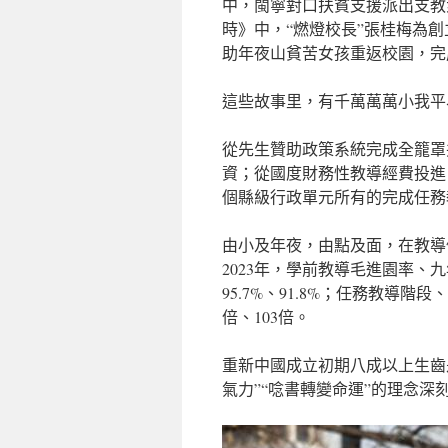
中，閩寧對口扶貧支援派出支教
時》中，“燃燈校長”張桂梅為
助年夜山貧苦女孩重返校園，完
這些故事里，有千萬萬萬小我平
從先生贊助政策系統完成全籠罩
資；從國度財務性教導經費投進占
個縣級行政單元所有的完成任務
由小及年夜，由點及面，在教導
2023年，學前教導毛進園率、
95.7%、91.8%；任務教導階段
倍、103倍。
重新中國成立初期八成以上生齒
氣力”“唸書轉變命運”的理念