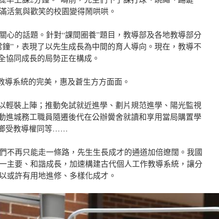
滿活氣與歡笑的校園變得鬧哄哄。
關心的話題。針對“課間圈養”題目，教導部及各地教導部分
常鐘”，表現了以先生成長為中間的育人導向。現在，教導不
周全協同成長的局勢正在構成。
國教導系統的完美，惠及蒼生方方面面。
得以輕裝上陣；推動免試就近進學、劃片規范進學、陽光監視
推動進城務工職員隨遷後代在公辦黌舍就讀和享用當局購置學
城鄉受教導權同等……
們不再只能走一條路，先生生長成才的通道加倍遼闊。我國
一主要、和諧成長，加速構建古代個人工作教導系統，讓分
以或許有用地進修、多樣化成才。