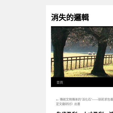
跳
至
消失的邏輯
主
要
內
容
首頁
←
傳統文明傳承的“活化石”——徐莉求包
定文廟研討》出書