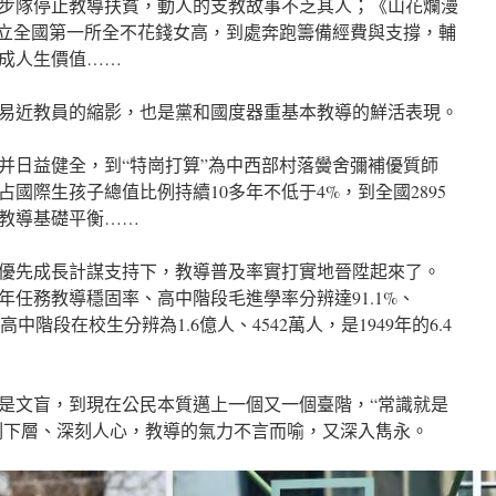
步隊停止教導扶貧，動人的支教故事不乏其人；《山花爛漫
創立全國第一所全不花錢女高，到處奔跑籌備經費與支撐，輔
成人生價值……
易近教員的縮影，也是黨和國度器重基本教導的鮮活表現。
并日益健全，到“特崗打算”為中西部村落黌舍彌補優質師
國際生孩子總值比例持續10多年不低于4%，到全國2895
教導基礎平衡……
優先成長計謀支持下，教導普及率實打實地晉陞起來了。
九年任務教導穩固率、高中階段毛進學率分辨達91.1%、
、高中階段在校生分辨為1.6億人、4542萬人，是1949年的6.4
是文盲，到現在公民本質邁上一個又一個臺階，“常識就是
深刻下層、深刻人心，教導的氣力不言而喻，又深入雋永。