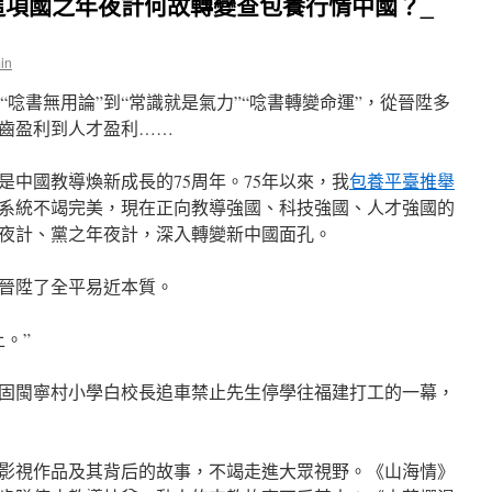
這項國之年夜計何故轉變查包養行情中國？_
in
從“唸書無用論”到“常識就是氣力”“唸書轉變命運”，從晉陞多
齒盈利到人才盈利……
也是中國教導煥新成長的75周年。75年以來，我
包養平臺推舉
系統不竭完美，現在正向教導強國、科技強國、人才強國的
夜計、黨之年夜計，深入轉變新中國面孔。
晉陞了全平易近本質。
。”
固閩寧村小學白校長追車禁止先生停學往福建打工的一幕，
影視作品及其背后的故事，不竭走進大眾視野。《山海情》