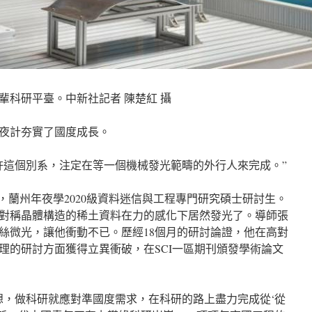
輩科研平臺。中新社記者 陳楚紅 攝
夜計夯實了國度成長。
許這個別系，注定在等一個機械發光範疇的外行人來完成。”
生”，蘭州年夜學2020級資料迷信與工程專門研究碩士研討生。
對稱晶體構造的稀土資料在力的感化下居然發光了。導師張
絲微光，讓他衝動不已。歷經18個月的研討論證，他在高對
理的研討方面獲得立異衝破，在SCI一區期刊頒發學術論文
想，做科研就應對準國度需求，在科研的路上盡力完成從‘從