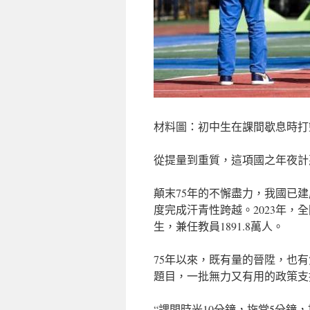
材料圖：初中生在課間歇息時打
從提量到重質，這項國之年夜計
顛末75年的不懈盡力，我國已
度完成汗青性跨越。2023年，全國
生，兼任教員1891.8萬人。
75年以來，既有量的晉陞，也
題目，一批無力又有用的政策支
“課間時光10分鐘，拖堂5分鐘