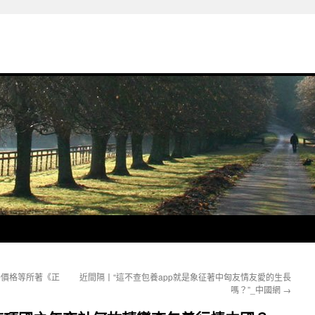
養價格等所著《正
近間隔丨“這不查包養app就是象征著中匈友情友愛的生長
嗎？”_中國網
→