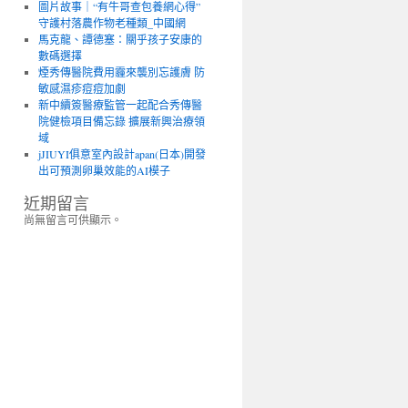
圖片故事｜“有牛哥查包養網心得”
守護村落農作物老種類_中國網
馬克龍、譚德塞：關乎孩子安康的
數碼選擇
煙秀傳醫院費用霾來襲別忘護膚 防
敏感濕疹痘痘加劇
新中續簽醫療監管一起配合秀傳醫
院健檢項目備忘錄 擴展新興治療領
域
jJIUYI俱意室內設計apan(日本)開發
出可預測卵巢效能的AI模子
近期留言
尚無留言可供顯示。