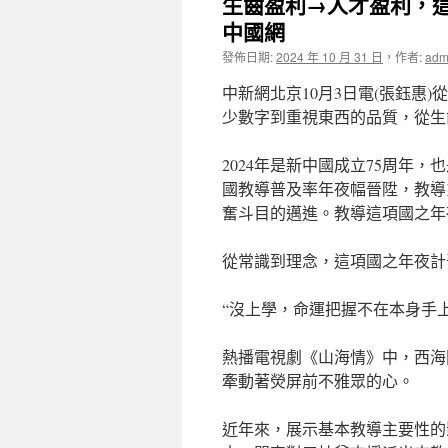
生齒盈利→人才盈利，
中國網
發佈日期:
2024 年 10 月 31 日
，
作者:
adm
中新網北京10月3日電(張鈺惠)
少數字到重視東西的品質，從生
2024年是新中國成立75周年，
國教導普及率年夜幅晉陞，教導
奮斗目的邁進。教導這項國之年
從常識到理念，這項國之年夜計
“沒上學，命運把握不在本身手上
熱播電視劇《山海情》中，西海
牽動著熒屏前不雅眾的心。
近年來，展示基本教導主要性的