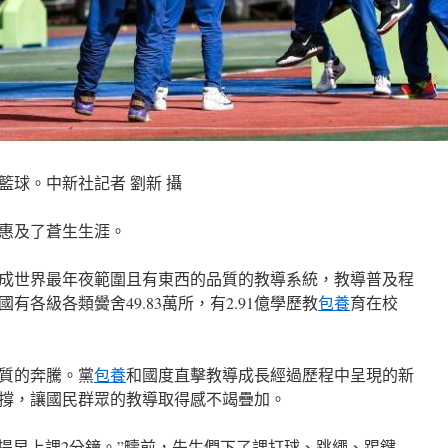
籃球。中新社記者 劉新 攝
惠及了蒼生生涯。
建成世界最年夜範圍且有東西的品質的教導系統，教導普及程
有各級各類黌舍49.83萬所，有2.91億學歷教
包養
育在校
有質的奔騰。黨
包養
和國度直擊教導成長經過歷程中呈現的新
撐，讓國民群眾的教導取得感不竭疊加。
，提早上課2分鐘。”疇前，先生們下了課打球、跳繩、踢鍵