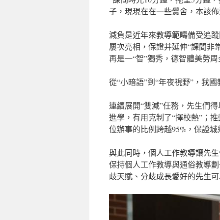
子，現現在在一些黌舍，本該佈
減負是近年來教導範疇備受追蹤
屢次亮相，保證并延伸“課間非
再是一“智”獨秀，德智體美勞
從“小暗語”到“年夜視野”，我
連續展開“雙減”任務，先生們
進學，有用克制了“擇校熱”；
位辦事的比例跨越95%，保證
與此同時，個人工作教導讓先生
保持個人工作教導與通俗教導劃
歧天賦、分歧成長愛好的先生可