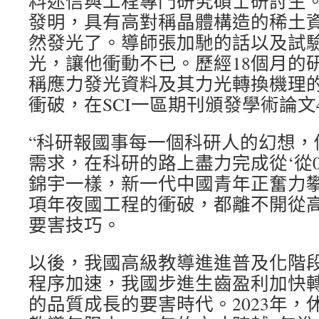
料迷信與工程專門研究碩士研討生
發明，具有高對稱晶體構造的稀土
然發光了。導師張加馳的話以及試
光，讓他衝動不已。歷經18個月的
稱應力發光資料及其力光轉換機理
衝破，在SCI一區期刊頒發學術論文
“科研報國事每一個科研人的幻想，
需求，在科研的路上盡力完成從‘從0
錦宇一樣，新一代中國青年正奮力
項年夜國工程的衝破，都離不開從
要害技巧。
以後，我國高級教導進進普及化階
程序加速，我國步進生齒盈利加快
的品質成長的要害時代。2023年，