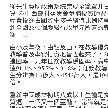
從先生贊助政策系統完成全籠罩并日
算”為中西部村落黌舍彌補優質師資
經費投進占國際生孩子總值比例持續
到全國2895個縣級行政單元所有的
衡……
由小及年夜，由點及面，在教導優
教導普及率實打實地晉陞起來了。20
進園率、九年任務教導穩固率、高
達91.1%、95.7%、91.8%；任
生分辨為1.6億人、4542萬人，是194
倍。
重新中國成立初期八成以上生齒是
質邁上一個又一個臺階，“常識就是