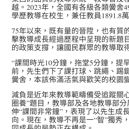
越。2023年，全國有各級各類黌舍49.
學歷教導在校生，兼任教員1891.8
75年以來，既有量的晉陞，也有質
擊教導成長經過歷程中呈現的新題
的政策支撐，讓國民群眾的教導取
“課間時光10分鐘，拖堂5分鐘，提
前，先生們下了課打球、跳繩、踢
黌舍，本該佈滿活氣與歡笑的校園
減負是近年來教導範疇備受追蹤關心
圈養”題目，教導部及各地教導部分
伸“課間非常鐘”，表現了以先生成
向。現在，教導不再是一“智”獨秀
同成長的局勢正在構成。