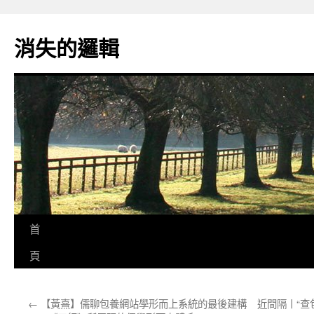
跳
至
消失的邏輯
主
要
內
容
首
頁
←
【黃熹】儒聊包養網站學形而上系統的最後建構
近間隔丨“