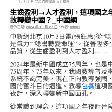
——《五行》所展現的儒學形而上體系
生齒盈利→人才盈利，這項國之
故轉變中國？_中國網
發佈日期:
2024 年 10 月 27 日
，
作者:
admin
中新網北京10月3日電(張鈺惠)從“
是氣力”“唸書轉變命運”，從晉陞
品質，從生齒盈利到人才盈利……
2024年是新中國成立75周年，也
75周年。75年以來，我國教導普及
系統不竭完美，現在正向教導強國
國的奮斗目的邁進。教導
包養
這項
夜計，深入轉變新中國面孔。
從常識到理念，這項國之年夜計晉