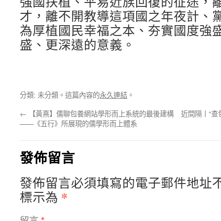
強國扶植、平易近族回復的征途，
才，離不開教導這項國之年夜計、
為厚植國民幸福之本、夯實國度強
盛、更深遠的意義。
分類: 未分類。這篇內容的
永久連結
。
←
【黃熹】儒聊包養網站學形而上系統的最後建構
近間隔丨“
——《五行》所展現的儒學形而上體系
發佈留言
發佈留言必須填寫的電子郵件地址
*
標示為
留言
*