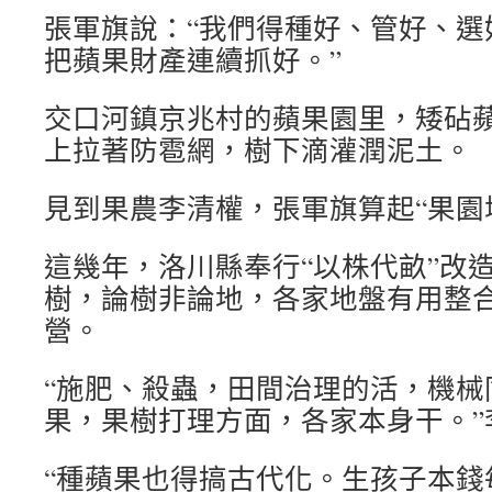
張軍旗說：“我們得種好、管好、選
把蘋果財產連續抓好。”
交口河鎮京兆村的蘋果園里，矮砧
上拉著防雹網，樹下滴灌潤泥土。
見到果農李清權，張軍旗算起“果園
這幾年，洛川縣奉行“以株代畝”改造
樹，論樹非論地，各家地盤有用整
營。
“施肥、殺蟲，田間治理的活，機械
果，果樹打理方面，各家本身干。”
“種蘋果也得搞古代化。生孩子本錢每畝