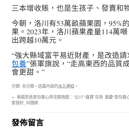
三本增收賬，也是生孩子、發賣和
今朝，洛川有53萬畝蘋果園，95%
果。2023年，洛川蘋果產量114
出跨越10萬元。
“強大縣域富平易近財產，是改造請
包養
”張軍旗說，“走高東西的品質
會更甜。”
分類: 未分類。這篇內容的
永久連結
。
←
美國圣迭查包養心得戈植物園：“云川”“鑫寶”在新
重慶“查包養
家很好_中國網
發佈留言