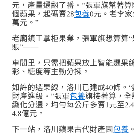
元，產量還翻了番。”張軍旗幫著算賬
個蘋果，起碼賣28
包養
0元。老李家
萬元。”
老廟鎮王掌柜果業，張軍旗想算算“
賬”——
車間里，只需把蘋果放上智能選果
彩、糖度等主動分揀。
如許的選果線，洛川已建成40條。
財產進級。”張軍
包養
旗接著算，全
緻化分選，均勻每公斤多賣1元至2.
4.8億元。
下一站，洛川蘋果古代財產園
包養