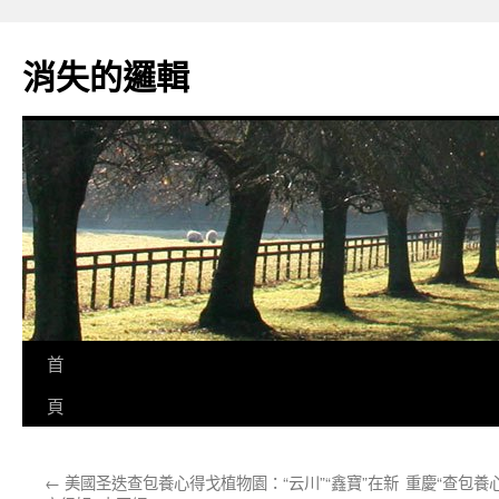
跳
至
消失的邏輯
主
要
內
容
首
頁
←
美國圣迭查包養心得戈植物園：“云川”“鑫寶”在新
重慶“查包養