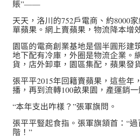
賬”——
天天，洛川的752戶電商、約8000
單蘋果。網上賣蘋果，物流降本增
園區的電商創業基地是個半圓形建筑
地下配有冷庫，外圈是物流企業。
貨，店外卸車，園區集配，蘋果發貨
張平平2015年回籍賣蘋果，這些年
播，再到流轉100畝果園，產運銷一
“本年支出咋樣？”張軍旗問。
張平平豎起食指。張軍旗頷首：“過
階！”