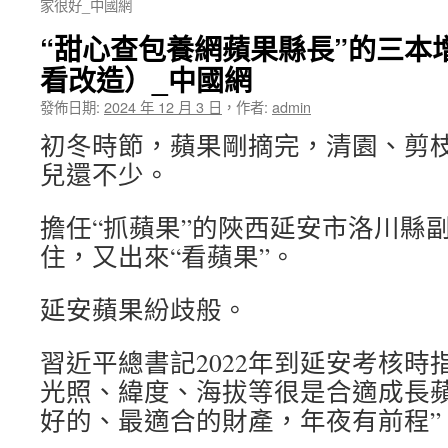
家很好_中國網
“甜心查包養網蘋果縣長”的三本
看改造）_中國網
發佈日期:
2024 年 12 月 3 日
，
作者:
admin
初冬時節，蘋果剛摘完，清園、剪
兒還不少。
擔任“抓蘋果”的陜西延安市洛川縣
住，又出來“看蘋果”。
延安蘋果紛歧般。
習近平總書記2022年到延安考核時
光照、緯度、海拔等很是合適成長蘋
好的、最適合的財產，年夜有前程”