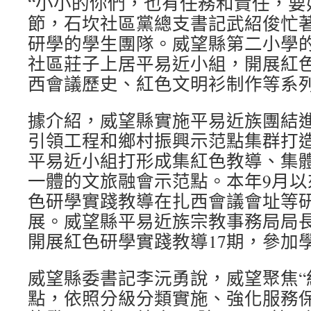
“小小的你們，也有任務和責任，要
節，石坎社區黨總支書記武紹俊忙
研學的學生團隊。威望縣第二小學的
社區莊子上居平易近小組，開展紅
西會議歷史、紅色文明衫制作等系
據介紹，威望縣實施平易近族團結進
引領工程和鄉村振興示范點集群打
平易近小組打形成集紅色教導、集
一體的文旅融會示范點。本年9月以
色研學實踐教導在扎西會議會址等
展。威望縣平易近族宗教事務局局
開展紅色研學實踐教導17期，參加學
威望縣委書記李沅勇說，威望聚焦“
點，依照分級分類實施、強化服務