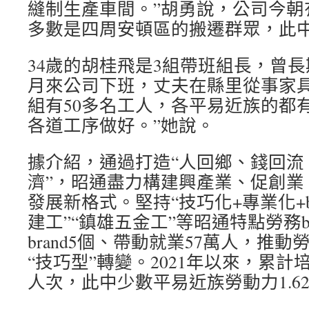
縫制生產車間。”胡勇說，公司今朝有
多數是四周安頓區的搬遷群眾，此中
34歲的胡桂飛是3組帶班組長，曾長
月來公司下班，丈夫在縣里從事家具
組有50多名工人，各平易近族的都
各道工序做好。”她說。
據介紹，通過打造“人回鄉、錢回流
濟”，昭通盡力構建興產業、促創業
發展新格式。堅持“技巧化+專業化+br
建工”“鎮雄五金工”等昭通特點勞務br
brand5個、帶動就業57萬人，推動
“技巧型”轉變。2021年以來，累計培
人次，此中少數平易近族勞動力1.6