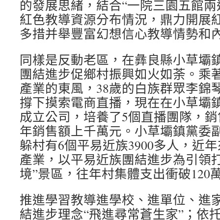
的發展思緒，結合“一院三園五館兩
紅色教導資源分布情況，鼎力開展
多措并舉豐富幻想信心教導情勢和
同樣是反動老區，在彝良縣小草壩
團結進步促鄉村振興如火如荼。乘
產業的東風，38歲的白族群眾李錦琴
撐下摸索電商直播，現在在小草壩
成立公司，培養了5個直播團隊，銷
年銷售額上千萬元。小草壩鎮黨委
躲村有6個平易近族3900多人，近
產業，以平易近族團結進步為引領打
境”景區，往年村集體支出衝破120
推進學習教導進學校、進單位、進
結進步理念“飛進尋常蒼生家”；依