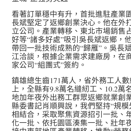
看著訂單穩中有升，首批進駐產業
長斌堅定了返鄉創業決心。他在外打
立公司。產業轉移、東北市場銷售
好等“諸多好處”吸引吳長斌返鄉，他
帶回一批技術成熟的“歸雁”。吳長
江洽談，根據企業需求建廠房，在商
家公司“組團式”簽約。
鎮雄總生齒171萬人，省外務工人數
上，全縣有9.8萬名縫紉工、10.2
地加年夜外出務工群眾返鄉就業創
縣委書記肖順興說，我們堅持“規模外
相結合，采取聚焦資源招引一批、
化一批、依托園區湊集一批、壯年