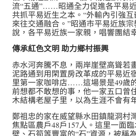
流“五通”……昭通全力促進各平易
共抓平易近生之本。“外輸內引強互
來往交通融合。”昭通市平易近族宗
說，各平易近族一家親，唱響團結
傳承紅色文明 助力鄉村振興
赤水河奔騰不息，兩岸崖壁高聳若
泥路通到用閑置房改革成的平易近
里第一家咖啡店……這場景是49歲
前想都不敢想的事，他一家五口曾住
木結構老屋子里，以為生涯不會有
鄭祖忠的家在威望縣水田鎮龍洞村
焦點區農戶48戶157人。這里一面
壁、石筍等豐富的“石”資源，被稱為“