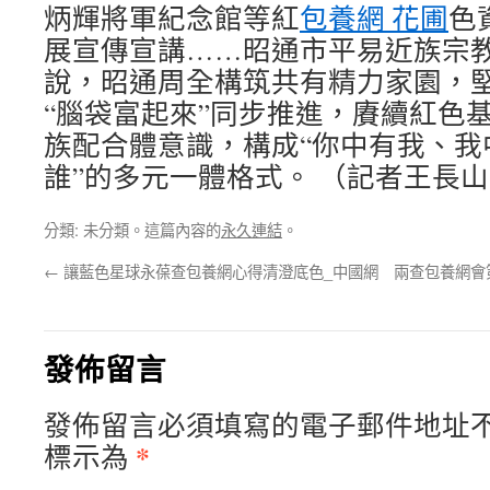
炳輝將軍紀念館等紅
包養網 花圃
色
展宣傳宣講……昭通市平易近族宗
說，昭通周全構筑共有精力家園，堅
“腦袋富起來”同步推進，賡續紅色
族配合體意識，構成“你中有我、我
誰”的多元一體格式。 （記者王長山
分類: 未分類。這篇內容的
永久連結
。
←
讓藍色星球永葆查包養網心得清澄底色_中國網
兩查包養網會
發佈留言
發佈留言必須填寫的電子郵件地址
*
標示為