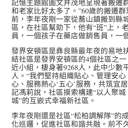
記憶主題館圖文并茂地呈現著搬遷群
和老家比好太多了。”60歲的搬遷
前，李年夜剛一家從蕎山鎮搬到縣
區，在社區幫助下，他有“班”上，
員，一個孩子在藥店做銷售員，一
發界安頓區是彝良縣最年夜的易地
結社區是發界安頓區的4個社區之一
近小組，棲身著9268人，此中少數平
人。“我們堅持組織貼心、管理安心
心、服務熱心‘五心’服務，共筑宜
記馮莉說，社區摸索構建“以人聚城
城”的互嵌式幸福新社區。
李年夜剛還是社區“松柏調解隊”的
化巡邏，促進社區和諧共融。前不