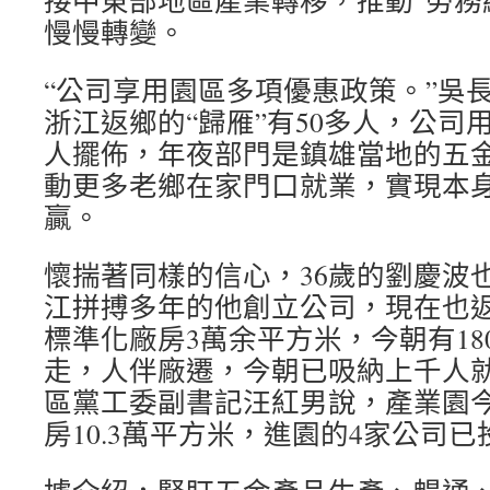
接中東部地區產業轉移，推動“勞務經
慢慢轉變。
“公司享用園區多項優惠政策。”吳
浙江返鄉的“歸雁”有50多人，公司用
人擺佈，年夜部門是鎮雄當地的五
動更多老鄉在家門口就業，實現本
贏。
懷揣著同樣的信心，36歲的劉慶波也
江拼搏多年的他創立公司，現在也
標準化廠房3萬余平方米，今朝有18
走，人伴廠遷，今朝已吸納上千人就
區黨工委副書記汪紅男說，產業園
房10.3萬平方米，進園的4家公司已