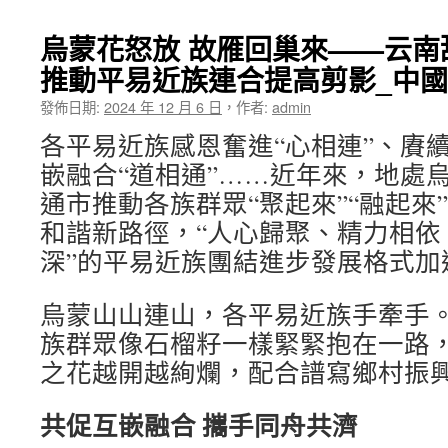
烏蒙花怒放 故雁回巢來——云南
推動平易近族連合提高剪影_中
發佈日期:
2024 年 12 月 6 日
，
作者:
admin
各平易近族感恩奮進“心相連”、賡續
嵌融合“道相通”……近年來，地處
通市推動各族群眾“聚起來”“融起來
和諧新路徑，“人心歸聚、精力相依
深”的平易近族團結進步發展格式加
烏蒙山山連山，各平易近族手牽手
族群眾像石榴籽一樣緊緊抱在一路
之花越開越絢爛，配合譜寫鄉村振
共促互嵌融合 攜手同舟共濟