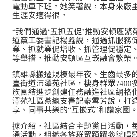
電動車下班。她笑著說，本身來廠
生涯安適得很。
“我們通過‘五抓五促’推動安頓區繁
道黨工委書記楊鑫說，通過抓服務
業、抓就業促增收、抓管理促穩定
等舉措，推動安頓區互嵌融會繁榮
鎮雄縣搬遷規模最年夜、生齒最多
臺街道沛澤苑社區，棲身群眾7400
族團結進步創建任務融進社區網格化
澤苑社區黨總支書記秦雪芳說，打
享、同事共樂的“互嵌式”和諧家園
據介紹，社區結合主題黨日活動，
通活動，組織各族群眾踴躍參與唱