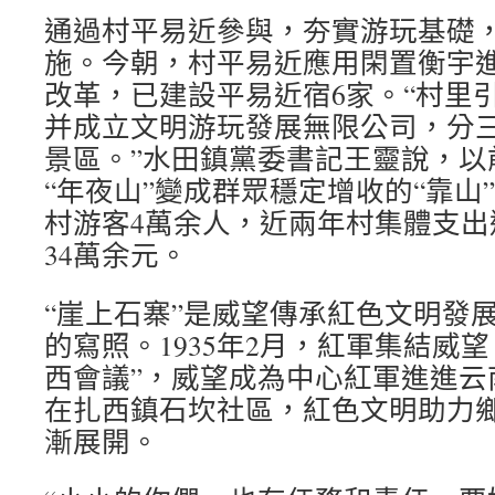
通過村平易近參與，夯實游玩基礎
施。今朝，村平易近應用閑置衡宇
改革，已建設平易近宿6家。“村里
并成立文明游玩發展無限公司，分
景區。”水田鎮黨委書記王靈說，以
“年夜山”變成群眾穩定增收的“靠山”
村游客4萬余人，近兩年村集體支出
34萬余元。
“崖上石寨”是威望傳承紅色文明發
的寫照。1935年2月，紅軍集結威
西會議”，威望成為中心紅軍進進云
在扎西鎮石坎社區，紅色文明助力
漸展開。