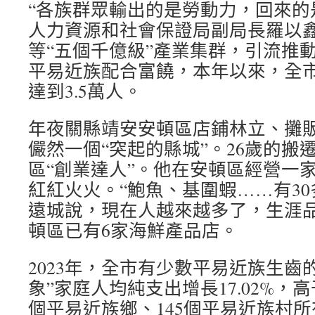
“各族群眾輸出的是勞動力，回來的
人力資源和社會保證局副局長羅以
等“五個千億級”產業集群，引流推
平易近族配合富饒，本年以來，全
達到3.5萬人。
年夜關縣靖安安頓區店鋪林立、攤
儼然一個“突起的縣城”。26歲的搬
區“創業達人”。他在安頓區經營一
紅紅火火。“鮑魚、基圍蝦……有30
遠城說，現在人越來越多了，生涯
頓區已有6家海鮮產品店。
2023年，全市有少數平易近族生齒
象”家庭人均純支出增長17.02%，
個平易近族鄉、145個平易近族村