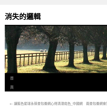
跳
至
消失的邏輯
主
要
內
容
首
頁
←
讓藍色星球永葆查包養網心得清澄底色_中國網
兩查包養網會