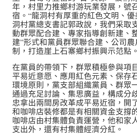
年，村里力推鄉村游玩業發展，號
宿。“龍洞村有厚重的紅色文明、優
洞村黨總支書記郭政說，我們采取
動群眾配合建、專家指導創新建、整
建”形式和黨員群眾聯合建、公司農
制，打造崖上石寨鄉村振興示范點
在黨員的帶領下，群眾積極參與項
平易近意愿、應用紅色元素、保存
環境原則，黨支部組織黨員、群眾
通過充足討論、集思廣益，構成分
忠拿出兩間房改革成平易近宿，開了
和咖啡店裝修都是有相關資金支撐的
咖啡店由村集體負責運營，他和家
支出外，還有村集體經濟分紅。