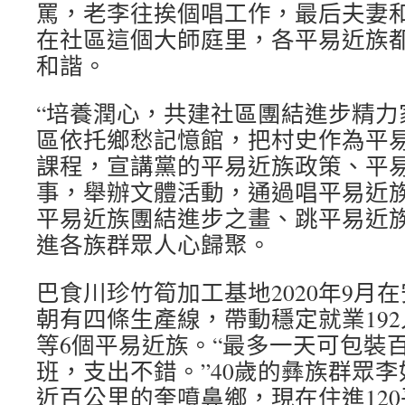
罵，老李往挨個唱工作，最后夫妻
在社區這個大師庭里，各平易近族
和諧。
“培養潤心，共建社區團結進步精力
區依托鄉愁記憶館，把村史作為平
課程，宣講黨的平易近族政策、平
事，舉辦文體活動，通過唱平易近
平易近族團結進步之畫、跳平易近
進各族群眾人心歸聚。
巴食川珍竹筍加工基地2020年9月
朝有四條生產線，帶動穩定就業19
等6個平易近族。“最多一天可包裝
班，支出不錯。”40歲的彝族群眾
近百公里的奎噴鼻鄉，現在住進12