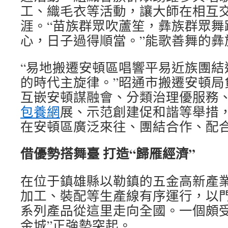
工、織毛衣等活動，讓大師在相互
涯。“苗族群眾吹蘆笙，彝族群眾舞
心，日子過得順當。”能歌善舞的彝
“易地搬遷安頓區唱響平易近族團結
的時代主旋律。”昭通市搬遷安頓局
互嵌安頓謀融會、分類治理優服務
包養網
展、示范創建促和諧等舉措
在安頓區廣泛來往、團結合作、配
借優勢搭舞臺 打造“歸雁經濟”
在位于鎮雄縣以勒鎮的五金高新產
加工、裝配等生產線有序運行，以
系列產品從這里走向全國。一個頗受
金城”正強勢突起。