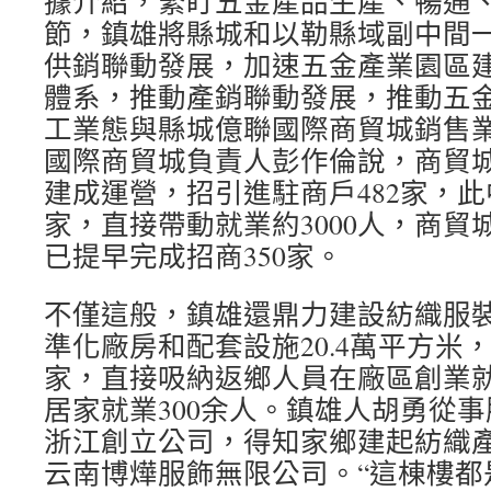
據介紹，緊盯五金產品生產、暢通
節，鎮雄將縣城和以勒縣域副中間
供銷聯動發展，加速五金產業園區
體系，推動產銷聯動發展，推動五
工業態與縣城億聯國際商貿城銷售
國際商貿城負責人彭作倫說，商貿城
建成運營，招引進駐商戶482家，此
家，直接帶動就業約3000人，商貿
已提早完成招商350家。
不僅這般，鎮雄還鼎力建設紡織服
準化廠房和配套設施20.4萬平方米
家，直接吸納返鄉人員在廠區創業就業
居家就業300余人。鎮雄人胡勇從事
浙江創立公司，得知家鄉建起紡織
云南博燁服飾無限公司。“這棟樓都