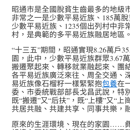
昭通市是全國脫貧生齒最多的地級市
非常之一是少數平易近族、185萬
少數平易近族、1235個出列村中非
村，是典範的多平易近族融居地區
“十三五”期間，昭通實現8.26萬戶3
園，此中，少數平易近族群眾3.67
搬遷聚起來、轉移就業融起來、團
各平易近族廣泛來往、周全交通、
易近族像石榴籽一樣緊緊抱
包養
在
委、市委統戰部部長戈昌武說，特
既“搬遷”又“后扶”，既“上樓”又“
共居共融、共建共享、同事共樂，
原來的生涯環境、現在的家園……