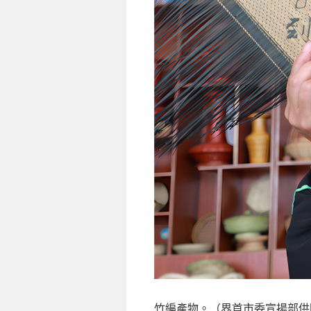
竹編產物。（界首市委宣揚部供