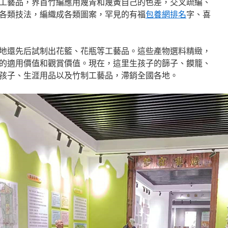
工藝品，界首竹編應用篾青和篾黃自己的色差，交叉疏編、
各類技法，編織成各類圖案，罕見的有福
包養網排名
字、喜
地還先后試制出花籃、花瓶等工藝品。這些產物選料精緻，
的適用價值和觀賞價值。現在，這里生孩子的篩子、饃籠、
孩子、生涯用品以及竹制工藝品，滯銷全國各地。