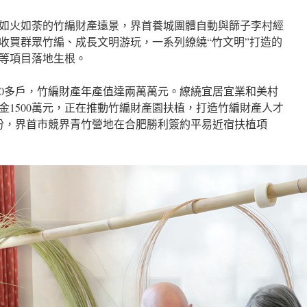
如火如荼的竹編財產遠景，界首養城團體自動與篩子李村經
收買群眾竹編、成長文明游玩，一系列繚繞“竹文明”打造的
等項目落地生根。
00多戶，竹編財產年產值達兩萬萬元。繚繞宜居宜業和美村
金1500萬元，正在推動竹編財產園扶植，打造竹編財產人才
份，界首市競界青竹營地在合肥勝利簽約平易近宿扶植項