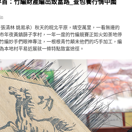
界首：竹編財產編出致富路_查包養行情中國
in
標 張清林 姚易承）秋天的皖北平原，晴空萬里，一看無邊的
市年夜黃鎮篩子李村，一年一度的竹編競賽正如火如荼地停
竹編妙手們眼神專注，一根根青竹顛末他們的巧手加工，編
為本地村平易近展就一條特點致富途徑。