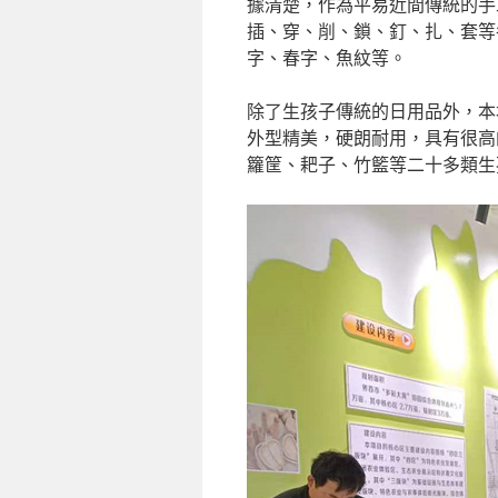
據清楚，作為平易近間傳統的手
插、穿、削、鎖、釘、扎、套等
字、春字、魚紋等。
除了生孩子傳統的日用品外，本
外型精美，硬朗耐用，具有很高
籮筐、耙子、竹籃等二十多類生