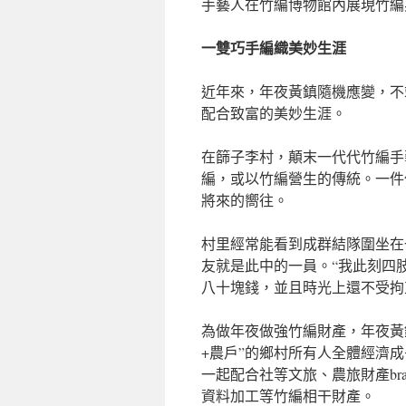
手藝人在竹編博物館內展現竹編
一雙巧手編織美妙生涯
近年來，年夜黃鎮隨機應變，不
配合致富的美妙生涯。
在篩子李村，顛末一代代竹編手
編，或以竹編營生的傳統。一件
將來的嚮往。
村里經常能看到成群結隊圍坐在
友就是此中的一員。“我此刻四
八十塊錢，並且時光上還不受拘
為做年夜做強竹編財產，年夜黃
+農戶”的鄉村所有人全體經濟
一起配合社等文旅、農旅財產br
資料加工等竹編相干財產。