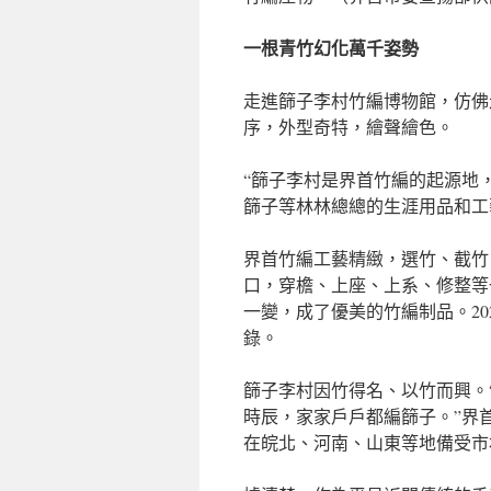
一根青竹幻化萬千姿勢
走進篩子李村竹編博物館，仿佛
序，外型奇特，繪聲繪色。
“篩子李村是界首竹編的起源地
篩子等林林總總的生涯用品和工
界首竹編工藝精緻，選竹、截竹
口，穿檐、上座、上系、修整等
一變，成了優美的竹編制品。2
錄。
篩子李村因竹得名、以竹而興。
時辰，家家戶戶都編篩子。”界
在皖北、河南、山東等地備受市