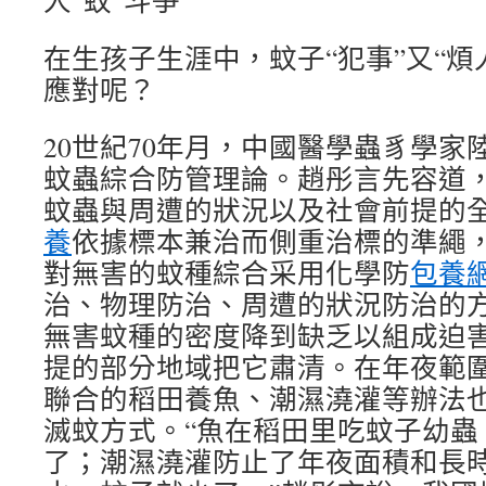
人“蚊”斗爭
在生孩子生涯中，蚊子“犯事”又“煩
應對呢？
20世紀70年月，中國醫學蟲豸學家
蚊蟲綜合防管理論。趙彤言先容道
蚊蟲與周遭的狀況以及社會前提的
養
依據標本兼治而側重治標的準繩
對無害的蚊種綜合采用化學防
包養
治、物理防治、周遭的狀況防治的
無害蚊種的密度降到缺乏以組成迫
提的部分地域把它肅清。在年夜範
聯合的稻田養魚、潮濕澆灌等辦法
滅蚊方式。“魚在稻田里吃蚊子幼蟲
了；潮濕澆灌防止了年夜面積和長