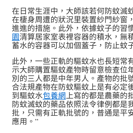
在日常生涯中，大師該若何防蚊滅
在棲身周遭的狀況里裝置紗門紗窗
進進的措施。此外，依據蚊子的習
園
清算居家室表裡容器的積水，無積
蓄水的容器可以加個蓋子，防止蚊子
此外，一些正軌的驅蚊水也長短常
示大師購置驅蚊產物時留意檢查位
別的三人都是中年男人。產物的批
合法規產物在防蚊驅蚊上是有必定後
到驅蚊水
包養網
上寫的都是農藥的
防蚊滅蚊的藥品依照法令律例都是
批，只需有正軌批號的，普通是平
應用。”