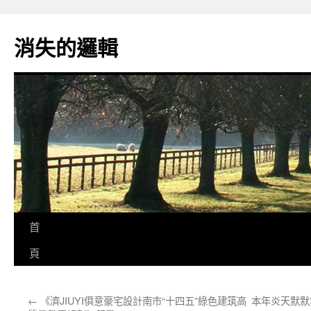
跳
至
消失的邏輯
主
要
內
容
首
頁
←
《濟JIUYI俱意豪宅設計南市“十四五”綠色建筑高
本年炎天默默