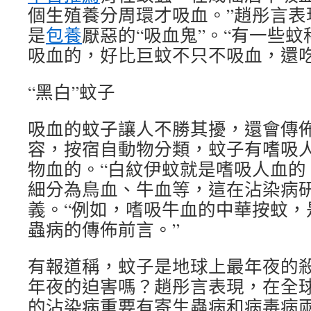
個生殖養分周環才吸血。”趙彤言表
是
包養
厭惡的“吸血鬼”。“有一些
吸血的，好比巨蚊不只不吸血，還吃
“黑白”蚊子
吸血的蚊子讓人不勝其擾，還會傳
容，按宿自動物分類，蚊子有嗜吸
物血的。“白紋伊蚊就是嗜吸人血的
細分為鳥血、牛血等，這在沾染病
義。“例如，嗜吸牛血的中華按蚊，
蟲病的傳佈前言。”
有報道稱，蚊子是地球上最年夜的
年夜的迫害嗎？趙彤言表現，在全
的沾染病重要有寄生蟲病和病毒病