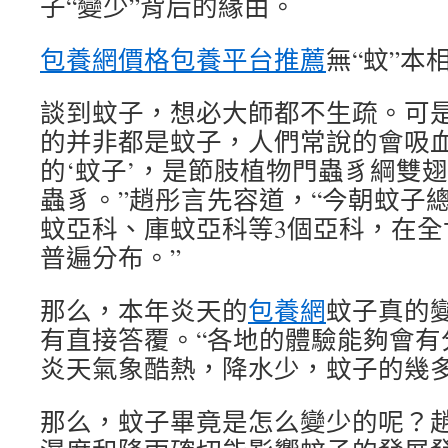
子“變少”背后的緣由。
包養網價格
包養平台推薦
無“蚊”本
談到蚊子，想必大師都不生疏。可是
的并非都是蚊子，人們常說的會吸
的‘蚊子’，是節肢植物門蟲豸綱雙
蟲豸。”趙彤言先容道，“今朝蚊子
蚊亞科、庫蚊亞科等3個亞科，在全
普遍分布。”
那么，本年炎天的
包養網
蚊子真的
有直接答覆。“各地的體驗能夠會有
炎天氣象酷熱，降水少，蚊子的幾多
那么，蚊子畢竟是怎么變少的呢？