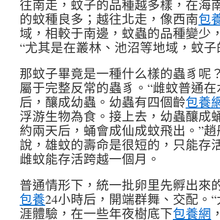
往南走，蚊子的品種越多樣，在海
的蚊種良多；越往北走，像西南
包
域，相較于南邊，蚊蟲的品種變少
“尤其是在叢林、池沼等地域，蚊子
那蚊子畢竟是一種什么樣的蟲豸呢
屬于完整反常的蟲豸。“雌蚊普通在
后，釀成幼蟲。幼蟲有四個齡
包養
浮游生物為食。接上去，幼蟲釀成
約兩天后，蛹會成仙成蚊飛出。”趙
說，雄蚊的壽命是很短的，只能存
雌蚊能存活跨越一個月。
普通情形下，統一批卵里先孵出來
包養
24小時后，開端群舞、交配。
涯體驗，在一些年夜樹底下
包養網