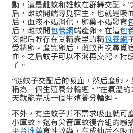
動，這是雌蚊和雄蚊在群舞交配。”
后，雌蚊開端尋覓宿主，也就是吸
后，血液不竭消化，卵巢不竭發育
后，雌蚊開
包養網
端產卵。在這
包
交配后貯存在受精囊里的精
包養網
受精卵。產完卵后，雌蚊再次尋覓
血。之后蚊子可以不消再交配，持
子。
“從蚊子交配后的吸血，然后產卵，
稱為一個生殖養分輪迴。”在氣溫約2
天就能完成一個生殖養分輪迴。
不外，有些蚊子并不需求吸血就可產
小庫蚊，還有尖音庫蚊復合組的騷
平台推薦
育性蚊蟲，在成仙后不吸