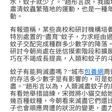
水，蚊子就少了。”趙彤言說。我國
肅清蚊蟲繁殖地的運動，也是一種
動。
有報道稱，某些高校和研討機構培
特別處置的“盡育”蚊子，力求經由
蚊子交配完成種群多少數字的降落
研討今朝尚處在迷信摸索階段和擴展
巧在不竭成長提高，人類和蚊子的斗
蚊子有能夠滅盡嗎？“城市
包養網
周
的存活多少數字是有影響的，可是
盡。”趙彤言以為，人類滅盡蚊子的
有看她舉措諳練，宋微將小貓交給
幾百種蚊種，今朝看來滅盡它們還
子也會順應周遭的狀況的變更，盡力