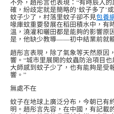
不外，趙彤言也表現：“有時辰人的
確，紛歧定就是簡略的‘蚊子多了’或
蚊子少了，村落里蚊子卻不見
包養
喙庫蚊重要發展在稻田積水中，有
溫，澆灌和曬田都是能夠的影響原
是，他缺少教導——初中結業前就輟
趙彤言表現，除了氣象等天然原因
響。“城市里展開的蚊蟲防治項目也
大師感到蚊子少了，也有能夠是受
響。”
無處不在
蚊子在地球上廣泛分布，今朝已有約4
明。趙彤言先容，在中國，有記載的