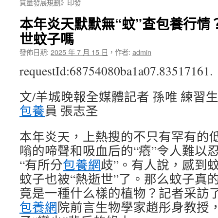
質量發展規劃》印發
本年炎天默默無“蚊”查包養行情
世蚊子嗎
發佈日期:
2025 年 7 月 15 日
，
作者:
admin
requestId:68754080ba1a07.83517161.
文/羊城晚報全媒體記者 孫唯 練習生
包養
員 張志圣
本年炎天，上熱搜的不只有罕有的
嗡的啼聲和吸血后的“癢”令人難以
“有所分
包養網
歧”。有人說，感到
蚊子也被“熱逝世”了。那么蚊子真
竟是一種什么樣的植物？記者采訪
包養網
院前言生物學家趙彤身教授