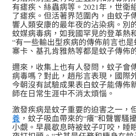
有瘧疾、絲蟲病等。2021年，世衛
了瘧疾。但活著界范圍內，由蚊子
響人類安康的最年夜的沾染病。別
蚊媒病毒病，如我國罕見的登革熱
“有一些輸出型疾病的傳佈前言也是
寨卡、基孔肯雅熱等都是蚊子傳佈的
邇來，收集上也有人發問，蚊子會傳
病毒嗎？對此，趙彤言表現，國際
今朝沒有試驗成果表白蚊子能傳佈新
師在日常生涯中不消太煩惱。
激發疾病是蚊子重要的迫害之一，
養
，蚊子吸血帶來的“癢”和聲響騷
小覷。早晨歇息時被蚊子叮咬，睡
夜打扣頭。“尤其是任務和棲身在蚊