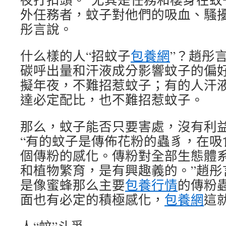
外任務者，蚊子對他們的吸血、騷擾
彤言說。
什么樣的人“招蚊子
包養網
”？趙彤
碳呼出量和汗液成分影響蚊子的偏
擬年夜，不難招惹蚊子；有的人汗
達必定配比，也不難招惹蚊子。
那么，蚊子能否只要害處，沒有利
“有的蚊子是傳佈花粉的蟲豸，在吸
個傳粉的感化。傳粉對全部生態體
和植物繁育，是有興趣義的。”趙彤
是像蜜蜂那么主要
包養行情
的傳粉
面也有必定的積極感化，
包養網
這