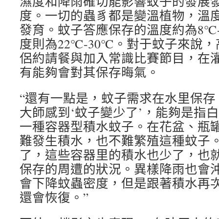
濕度和降雨確切能影響蚊子的發展
度。一切的蟲豸都是變溫植物，溫
發育。蚊子答應保存的溫度約為8℃-
度則為22℃-30℃。對于蚊子來說
侶約請餐與加入常識比賽節目，在
有能夠會對其保存晦氣。
“還有一點是，蚊子需求在水里保存
大師感到‘蚊子變少了’，能夠是指
一種容器型積水蚊子。在花盆、瓶
難發生積水，也不難繁殖這種蚊子
了，這些容器里的積水也少了，也
保存的周遭的狀況。異樣降雨也會
會下降蚊蟲密度，但是跟著積水再
還會恢復。”