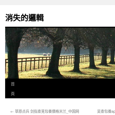
跳
至
消失的邏輯
主
要
內
容
首
頁
←
草原点兵 剑指查覓包養價格米兰_中国网
吴查包養a