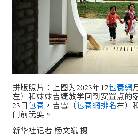
拼版照片：上图为2023年12
包養網
左）和妹妹吉婕放学回到安置点的家；
23日
包養
，吉雪（
包養網排名
右）
门前玩耍。
新华社记者 杨文斌 摄