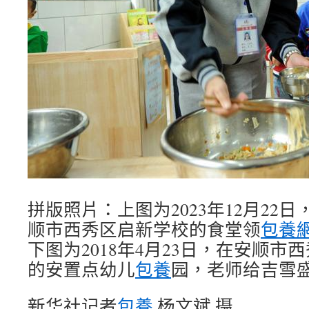
拼版照片：上图为2023年12月22
顺市西秀区启新学校的食堂领
包養
下图为2018年4月23日，在安顺市
的安置点幼儿
包養
园，老师给吉雪
新华社记者
包養
杨文斌 摄