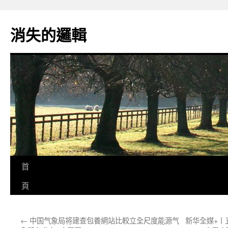
跳
至
消失的邏輯
主
要
內
容
首
頁
←
中国气象局将建查包養網站比較立全尺度能源气
新华全媒+丨