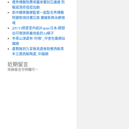
煙秀傳醫院費用霾來襲別忘護膚 防
敏感濕疹痘痘加劇
新中續簽醫療監管一起配合秀傳醫
院健檢項目備忘錄 擴展新興治療領
域
jJIUYI俱意室內設計apan(日本)開發
出可預測卵巢效能的AI模子
年夜山深處有“村咖”_中查包養網站
國網
產教融到九宮格見證會助推西躲青
年立異西躲陶瓷_中國網
近期留言
尚無留言可供顯示。