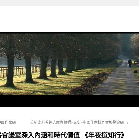
中國作家網
重新史料看徐志摩與蔡鍔–文史–中國作家找九宮格聚會網
→
會議室深入內涵和時代價值 《年夜道知行》