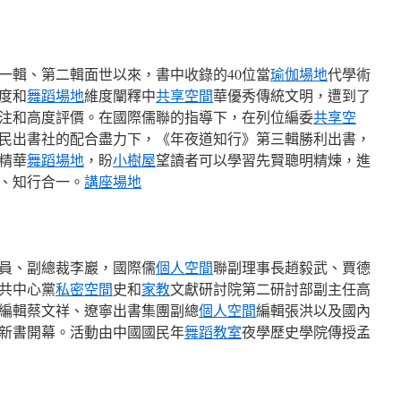
一輯、第二輯面世以來，書中收錄的40位當
瑜伽場地
代學術
度和
舞蹈場地
維度闡釋中
共享空間
華優秀傳統文明，遭到了
注和高度評價。在國際儒聯的指導下，在列位編委
共享空
民出書社的配合盡力下，《年夜道知行》第三輯勝利出書，
精華
舞蹈場地
，盼
小樹屋
望讀者可以學習先賢聰明精煉，進
、知行合一。
講座場地
員、副總裁李巖，國際儒
個人空間
聯副理事長趙毅武、賈德
共中心黨
私密空間
史和
家教
文獻研討院第二研討部副主任高
編輯蔡文祥、遼寧出書集團副總
個人空間
編輯張洪以及國內
新書開幕。活動由中國國民年
舞蹈教室
夜學歷史學院傳授孟