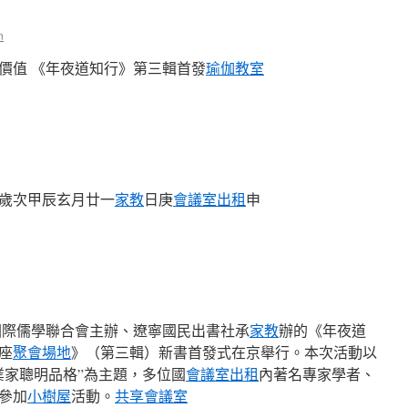
n
價值 《年夜道知行》第三輯首發
瑜伽教室
歲次甲辰玄月廿一
家教
日庚
會議室出租
申
國際儒學聯合會主辦、遼寧國民出書社承
家教
辦的《年夜道
座
聚會場地
》（第三輯）新書首發式在京舉行。本次活動以
業家聰明品格”為主題，多位國
會議室出租
內著名專家學者、
參加
小樹屋
活動。
共享會議室