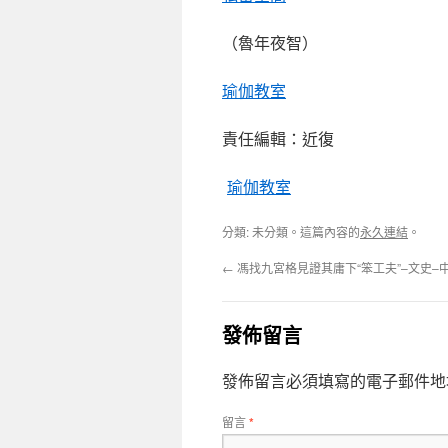
（魯年夜智）
瑜伽教室
責任編輯：近復
瑜伽教室
分類: 未分類。這篇內容的
永久連結
。
←
馮找九宮格見證其庸下“笨工夫”–文史–
發佈留言
發佈留言必須填寫的電子郵件地
留言
*