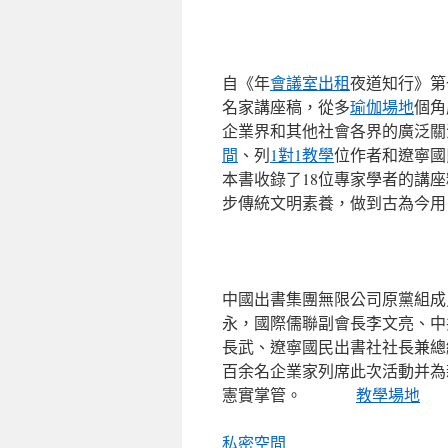
自《年
會議室出租
夜道知行》第
名家講座稿，從多
瑜伽場地
個角
企業界和其他社會各界的廣泛關
間
、列
1對1教學
位作者和遼寧國
本書收錄了18位專家學者的講座
步傳統文明素養，做到古為今用
中國出書集團無限公司原黨組成
永，國際儒聯副會長李文亮、中
長武、遼寧國民出書社社長兼總
百余名企業家列席此次活動并為
憲實掌管。
教學場地
私密空間