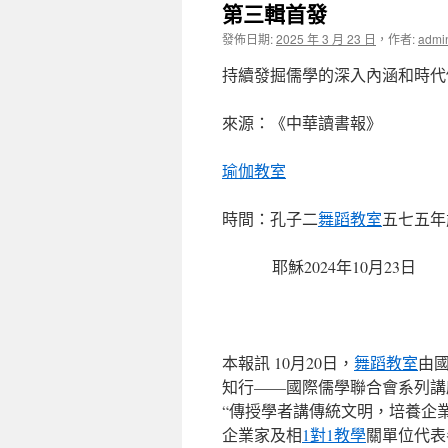
第三輯首發
發佈日期:
2025 年 3 月 23 日
，
作者:
admi
持續發掘儒學的深入內涵和時代
來源：《中華讀書報》
瑜伽教室
時間：孔子二
舞蹈教室
五七五年
耶穌2024年10月23日
本報訊 10月20日，
舞蹈教室
由
知行——國際儒學聯合會系列講
“傳授學者講傳統文明，培養企
企業家及相
1對1教學
關單位代表