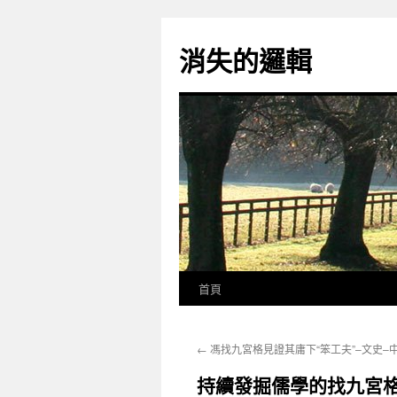
跳
至
消失的邏輯
主
要
內
容
首頁
←
馮找九宮格見證其庸下“笨工夫”–文史–
持續發掘儒學的找九宮格