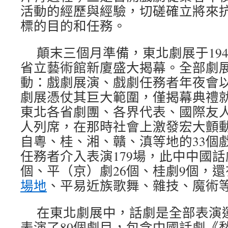
活動的經歷與經驗，切磋確立將來
標的目的和任務。
顛末三個月準備，東北劇展于194
省立藝術館新廈盛大揭幕。全部劇
動：戲劇展演、戲劇任務者年夜會
劇展憑仗其巨大範圍，僅揭幕典禮
東北各省劇團、各界代表、國際友
人列席，在那時社會上激發宏大顫
自粵、桂、湘、贛、滇等地的33個戲
任務者介入表演179場，此中中國話
個、平（京）劇26個、桂劇9個，
場地
、平易近族歌舞、雜技、魔術
在東北劇展中，話劇是全部表演
表演了80個劇目，包含中國話劇《