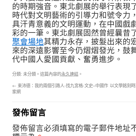
的時期強音。東北劇展的舉行表現
時代對文明藝術的引導力和號令力
具汗青意義的文明運動，在中國戲
彩的一筆。東北劇展固然曾經曩昔
聚會場地
其精力永存，披髮出來的
來的深遠影響至今仍熠熠發光，鼓
代中國人愛國貢獻、奮勇進步。
分類: 未分類。這篇內容的
永久連結
。
←
束沛德：我的兩個引路人-找九宮格-文史–中國作
以文學銘刻時
家網
發佈留言
發佈留言必須填寫的電子郵件地址