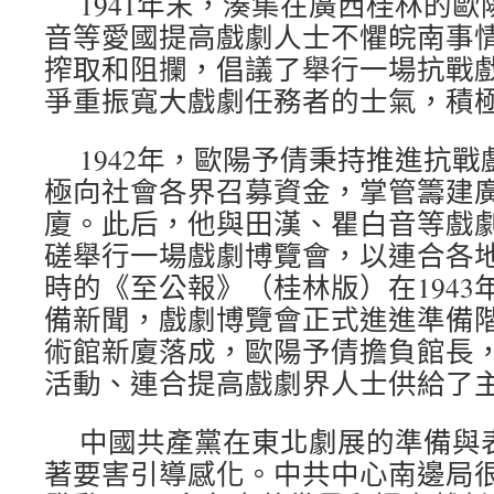
1941年末，湊集在廣西桂林的
音等愛國提高戲劇人士不懼皖南事
搾取和阻攔，倡議了舉行一場抗戰
爭重振寬大戲劇任務者的士氣，積
1942年，歐陽予倩秉持推進抗
極向社會各界召募資金，掌管籌建
廈。此后，他與田漢、瞿白音等戲
磋舉行一場戲劇博覽會，以連合各
時的《至公報》（桂林版）在1943年
備新聞，戲劇博覽會正式進進準備階段
術館新廈落成，歐陽予倩擔負館長
活動、連合提高戲劇界人士供給了
中國共產黨在東北劇展的準備與
著要害引導感化。中共中心南邊局