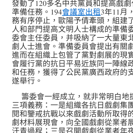
發動了120多名中共黨員和提高戲
準備任務。194
會議室出租
3年11
務有序停止，歐陽予倩牽頭，組建
人和部門提高文明人士構成的準備
委會主任委員，并吸納了一大量東
劇人士進會。準備委員會提出有關
進而在組織上包管了黨對劇展的現
會履行黨的抗日平易近族同一陣線
和任務，獲得了公民黨廣西政府的
遂舉行。
籌委會一經成立，就非常明白地
三項義務：一是組織各抗日戲劇集
閱和鑒戒抗戰以來戲劇活動所取得
劇材料展現會，向全國戲劇從業者
汗青過程；三是召開戲劇從業者年