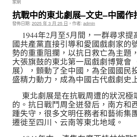
家網
抗戰中的東北劇展–文史–中國作
發佈日期:
2025 年 3 月 25 日
，
作者:
admin
1944年2月至5月間，一群尋求
國共產黨直接引導和愛國戲劇家的
勢的重重阻攔，以抗日救亡為主題
大張旗鼓的東北第一屆戲劇博覽會
展），顫動了全中國，為全國國民
盛精力動力，成為中國古代戲劇史
東北劇展是在抗戰周遭的狀況極
的。抗日戰鬥周全迸發后，南方和
踵失守，很多文明任務者和藝術集
遷徙至四川、云南等東北地域。