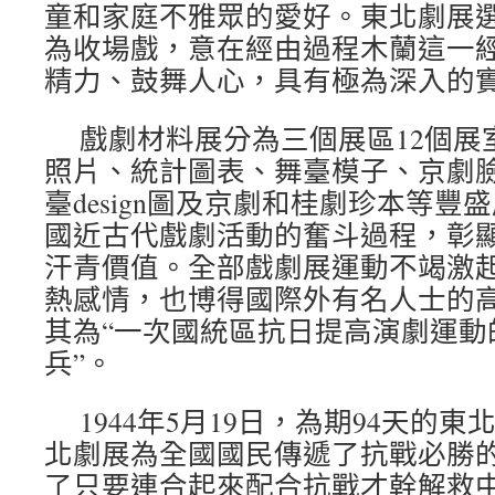
童和家庭不雅眾的愛好。東北劇展
為收場戲，意在經由過程木蘭這一
精力、鼓舞人心，具有極為深入的
戲劇材料展分為三個展區12個展
照片、統計圖表、舞臺模子、京劇
臺design圖及京劇和桂劇珍本等
國近古代戲劇活動的奮斗過程，彰
汗青價值。全部戲劇展運動不竭激
熱感情，也博得國際外有名人士的
其為“一次國統區抗日提高演劇運動
兵”。
1944年5月19日，為期94天的
北劇展為全國國民傳遞了抗戰必勝
了只要連合起來配合抗戰才幹解救