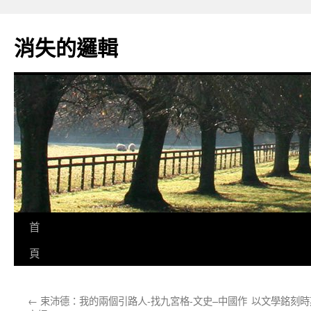
跳
至
消失的邏輯
主
要
內
容
首
頁
←
束沛德：我的兩個引路人-找九宮格-文史–中國作
以文學銘刻時