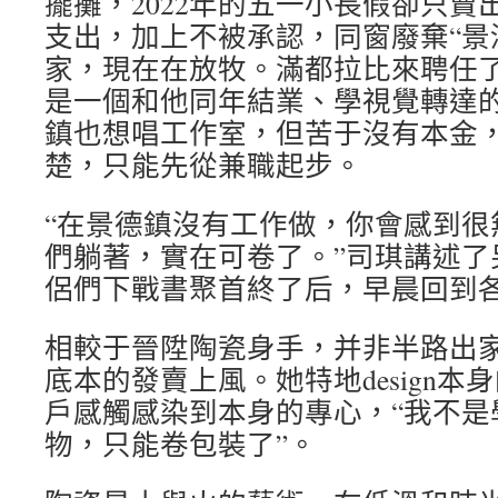
擺攤，2022年的五一小長假卻只賣
支出，加上不被承認，同窗廢棄“景
家，現在在放牧。滿都拉比來聘任
是一個和他同年結業、學視覺轉達
鎮也想唱工作室，但苦于沒有本金
楚，只能先從兼職起步。
“在景德鎮沒有工作做，你會感到很
們躺著，實在可卷了。”司琪講述了
侶們下戰書聚首終了后，早晨回到
相較于晉陞陶瓷身手，并非半路出
底本的發賣上風。她特地design
戶感觸感染到本身的專心，“我不是
物，只能卷包裝了”。