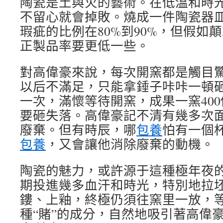
陶瓷是土與火的藝術。在低溫和時
不留心就會掉敗。燒成一件陶瓷器
瑕疵的比例在80%到90%，但假如
正製品率要更低一些。
對高偉豪來說，每次開窯都是觸目驚
以后不滿足，只能拿錘子咔咔一頓砸
一次，滿懷等待開窯，成果一窯400
要砸失落。高偉豪記不清有幾多次
廢棄。但有時辰，哪
包養
怕有一個
包養
，又會讓他消除廢棄的動機。
陶瓷的魅力，或許源于這種極年夜
期投進幾多血汗和時光，特別地拉
鏤、上釉，終極仍須往窯里一放，
種“賭”的成分，自然地吸引著高偉