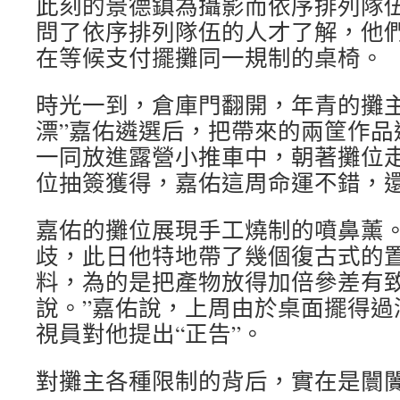
此刻的景德鎮為攝影而依序排列隊
問了依序排列隊伍的人才了解，他
在等候支付擺攤同一規制的桌椅。
時光一到，倉庫門翻開，年青的攤主
漂”嘉佑遴選后，把帶來的兩筐作品
一同放進露營小推車中，朝著攤位
位抽簽獲得，嘉佑這周命運不錯，
嘉佑的攤位展現手工燒制的噴鼻薰
歧，此日他特地帶了幾個復古式的
料，為的是把產物放得加倍參差有致
說。”嘉佑說，上周由於桌面擺得過
視員對他提出“正告”。
對攤主各種限制的背后，實在是闤