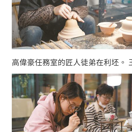
高偉豪任務室的匠人徒弟在利坯。 王