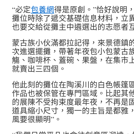
“必定
包養網
得是原創。”恰好說明
攤位時除了遞交基礎信息材料，立
也要交給從攤主中遴選出的志愿者
蒙古族小伙滿都拉記得，來景德鎮
次進選擺攤，帶著年夜包小包蒙古
觴、咖啡杯、蓋碗、果盤，在集市
就賣出三四個。
他此刻的攤位在陶溪川的白色帳篷區，
作品也被保管在專門區域。比起其他區
的展陳不受拘束度最年夜，不再是
道具縮小尺寸，獨一的主旨是都雅，
風要很顯明”。