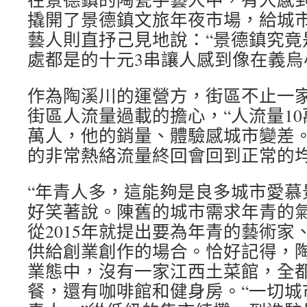
撬開了景德鎮文旅年夜市場，給城
藝人則直抒己見地說：“景德鎮究竟
處都是的十元3串讓人感到像在義烏
作為陶溪川的運營方，街區不止一
街區人流量過載的擔心，“人流量10
萬人，他的銷量、體驗感城市變差。
的非常熱絡流量終回會回到正常的
“年青人多，這能夠是良多城市愛慕
好笑著說。陳舊的城市需求年青的
從2015年就提出要為年青的藝術家、d
供給創業創作的場合。恰好記得，
業態中，沒有一家江西土菜館，全
餐，還有咖啡館和健身房。“一切城