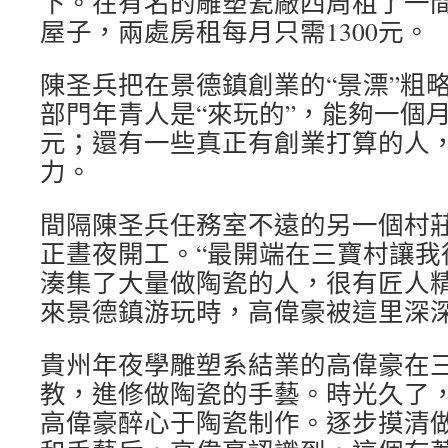
下。在有名的雕塑瓷廠四周租了一
屋子，兩處房租每月只需1300元。
陳圣兵把在景德鎮創業的“景漂”粗
部門年青人是“來玩的”，能夠一個月賺5
元；還有一些真正有創業打算的人
力。
間隔陳圣兵任務室不遠的另一個村
正晝夜開工。“最開端在三寶村讓我
湊集了大量做陶瓷的人，很有匠人精力
來景德鎮游玩時，高偉豪被這里深
貴州年夜學雕塑系結業的高偉豪在
教，進修做陶瓷的手藝。時光久了
高偉豪醉心于陶瓷制作。逐步摸清