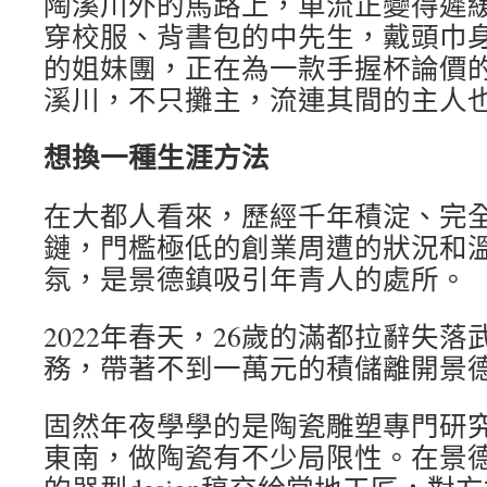
陶溪川外的馬路上，車流正變得遲
穿校服、背書包的中先生，戴頭巾
的姐妹團，正在為一款手握杯論價
溪川，不只攤主，流連其間的主人
想換一種生涯方法
在大都人看來，歷經千年積淀、完
鏈，門檻極低的創業周遭的狀況和
氛，是景德鎮吸引年青人的處所。
2022年春天，26歲的滿都拉辭失
務，帶著不到一萬元的積儲離開景
固然年夜學學的是陶瓷雕塑專門研
東南，做陶瓷有不少局限性。在景