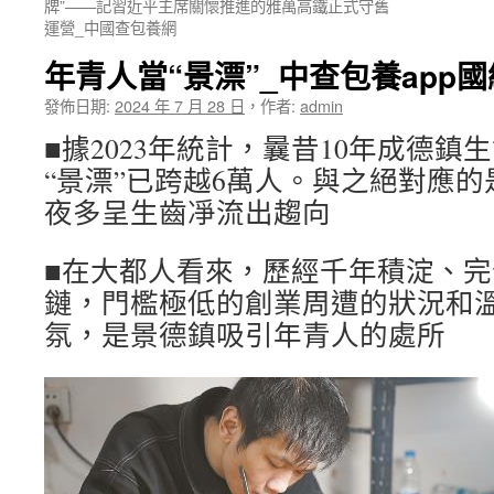
牌”——記習近平主席關懷推進的雅萬高鐵正式守舊
運營_中國查包養網
年青人當“景漂”_中查包養app國
發佈日期:
2024 年 7 月 28 日
，
作者:
admin
■據2023年統計，曩昔10年成德
“景漂”已跨越6萬人。與之絕對應
夜多呈生齒凈流出趨向
■在大都人看來，歷經千年積淀、
鏈，門檻極低的創業周遭的狀況和
氛，是景德鎮吸引年青人的處所