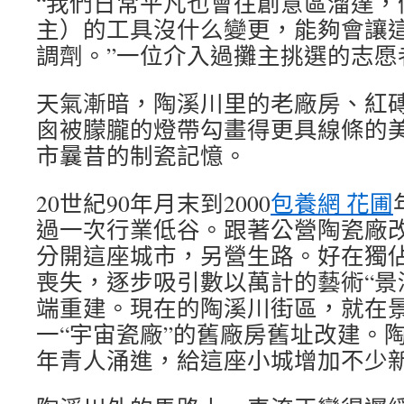
“我們日常平凡也會往創意區溜達，
主）的工具沒什么變更，能夠會讓
調劑。”一位介入過攤主挑選的志愿
天氣漸暗，陶溪川里的老廠房、紅
囪被朦朧的燈帶勾畫得更具線條的
市曩昔的制瓷記憶。
20世紀90年月末到2000
包養網 花圃
過一次行業低谷。跟著公營陶瓷廠
分開這座城市，另營生路。好在獨
喪失，逐步吸引數以萬計的藝術“景
端重建。現在的陶溪川街區，就在
一“宇宙瓷廠”的舊廠房舊址改建。
年青人涌進，給這座小城增加不少