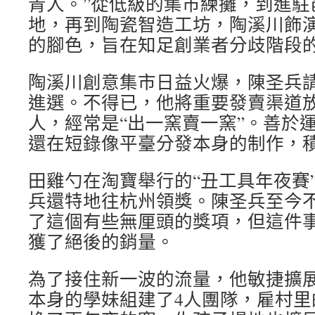
青人。”從低級的集市練攤，到進駐
地，再到陶瓷智造工坊，陶溪川飾
的腳色，旨在知足創業者分歧階段
陶溪川創意集市日益火爆，陳圣兵
進選。不得已，他將重要發賣渠道
人，經常是“出一窯賣一窯”。善於
還在短錄像平臺分發本身的制作，
田雞勺在淘寶舉行的“丑工具年夜賽
兵還特地往杭州領獎。陳圣兵至今
了這個有些無厘頭的獎項，但這件
獲了絕後的銷量。
為了接住新一波的流量，他敏捷擴
本身的學妹組建了4人團隊，雇村里