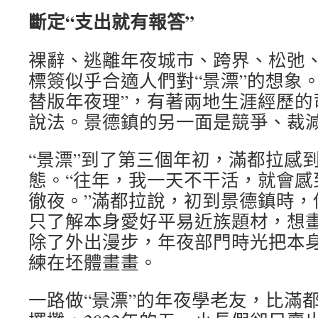
斷定“支出就有報答”
裸辭、逃離年夜城市、跨界、松弛
標簽似乎合適人們對“景漂”的想象
替版年夜理”，有著兩地生涯經歷的
說法。景德鎮的另一面是競爭、裁
“景漂”到了第三個年初，滿都拉感
態。“往年，我一天不干活，就會感
徹夜。”滿都拉說，初到景德鎮時，
只了解本身愛好平易近族題材，想畫
除了外出漫步，年夜部門時光把本
練在坯體畫畫。
一路做“景漂”的年夜學老友，比滿