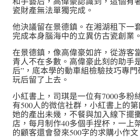
和手藝后，高偉豪認識到，這個有著
瓷財產無法單獨完成。
他決議留在景德鎮。在湘湖租下一
完成本身腦海中的立異仿古瓷創業
在景德鎮，像高偉豪如許，從游客當
青人不在多數。高偉豪此刻的助手是
后”，底本學的動車組檢驗技巧專門
玩后留了上去。
小紅書上，司琪是一位有7000多粉
有500人的微信社群，小紅書上的
她的產出未幾，不餐與加入線下擺
店，每月制作40多個手捏杯，一上
的顧客還會發來500字的求購小作文