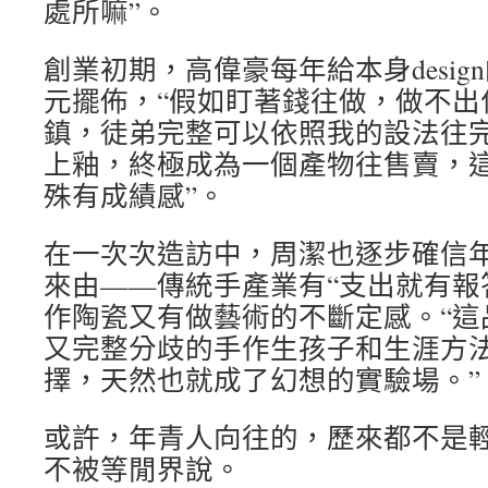
處所嘛”。
創業初期，高偉豪每年給本身desig
元擺佈，“假如盯著錢往做，做不出
鎮，徒弟完整可以依照我的設法往
上釉，終極成為一個產物往售賣，
殊有成績感”。
在一次次造訪中，周潔也逐步確信
來由——傳統手產業有“支出就有報
作陶瓷又有做藝術的不斷定感。“這
又完整分歧的手作生孩子和生涯方
擇，天然也就成了幻想的實驗場。”
或許，年青人向往的，歷來都不是輕
不被等閒界說。