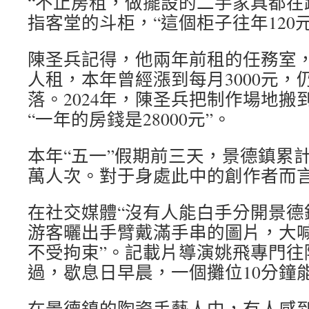
“不止房租，做擺設的二手家具都在
指客堂的斗柜，“這個柜子往年120
陳圣兵記得，他兩年前租的任務室，
人租，本年曾經漲到每月3000元，
落。2024年，陳圣兵把制作場地搬
“一年的房錢是28000元”。
本年“五一”假期前三天，景德鎮累計
萬人次。對于身處此中的創作者而
在社交媒體“沒有人能白手分開景德
游客曬出手臂戴滿手串的圖片，大喊
不受拘束”。記載片導演姚飛專門往
過，歇息日早晨，一個攤位10分鐘能
在景德鎮的陶瓷手藝人中，有人感到