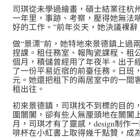
司琪從未學過繪畫，碩士結業往杭
一年里，事跡、考察，壓得她無法喘
好的工作。”前年炎天，她決議裸辭
做“景漂”前，她特地來景德鎮上過
捏課。租任務室、報陶瓷課程、租
個月，積儲曾經用了年夜半。出于
了一份平易近宿的前臺任務。日班，一
元。她還把租下的兩居室中的一間
租出往。
初來景德鎮，司琪找不到標的目的
圍闤闠，卻有些人無厘頭地在闤闠上
月，司琪才有了靈感，design制
啡杯在小紅書上取得幾千點贊，成