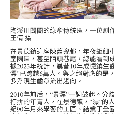
陶溪川闤闠的綠傘傳統區，一位創
王倩 攝
在景德鎮這座陳舊瓷都，年夜鉅細
室園區，甚至陌頭巷尾，總能看到
據2023年統計，曩昔10年成德鎮
漂”已跨越6萬人。與之絕對應的是
多浮現生齒凈流出趨向。
2010年前后，“景漂”一詞鼓起。
打拼的年青人，在景德鎮，“漂”的人
紀90年月來學藝的工匠、結業于全