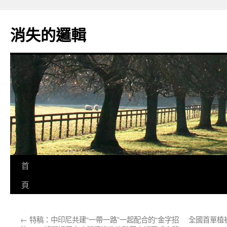
跳
至
消失的邏輯
主
要
內
容
首
頁
←
特稿：中印尼共建“一帶一路”一起配合的“金字招
全國首單植