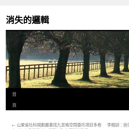
跳
至
消失的邏輯
主
要
內
容
首
頁
←
山東省社科規劃嚴重找九宮格空間委托項目多卷
李樹訓：迷