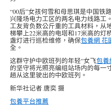
“00后”女孩何雪和母思琪是中国铁
兴隆场电力工区的两名电力线路工
工友背负数公斤重的工具材料，从地
梯攀上22米高的电塔和17米高的灯桥
盏灯进行巡检维修，确保
包養網 花
全。
这群守护中欧班列的年轻“女飞
包養
的坚守将光照亮编组站场内的每一
趟从这里驶出的中欧班列。
新华社记者 唐奕 摄
包養平台推薦