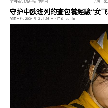
学“迎新”现场扫描_中国网
——吉雪与家
守护中欧班列的查包養經驗“女飞
發佈日期:
2024 年 3 月 26 日
，
作者:
admin