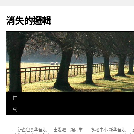
跳
至
消失的邏輯
主
要
內
容
首
頁
←
新查包養华全媒+丨出发吧！新同学——多地中小
新华全媒+丨