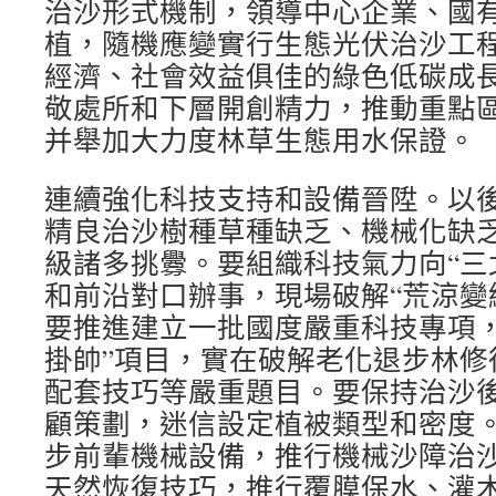
治沙形式機制，領導中心企業、國
植，隨機應變實行生態光伏治沙工
經濟、社會效益俱佳的綠色低碳成
敬處所和下層開創精力，推動重點
并舉加大力度林草生態用水保證。
連續強化科技支持和設備晉陞。以後
精良治沙樹種草種缺乏、機械化缺
級諸多挑釁。要組織科技氣力向“三
和前沿對口辦事，現場破解“荒涼變綠洲”
要推進建立一批國度嚴重科技專項，
掛帥”項目，實在破解老化退步林修
配套技巧等嚴重題目。要保持治沙
顧策劃，迷信設定植被類型和密度
步前輩機械設備，推行機械沙障治
天然恢復技巧，推行覆膜保水、灌