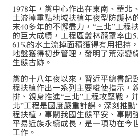
1978年，黨中心作出在東南、華北
土流掉重點地域扶植年夜型防護林
末40多年的不懈盡力，“三北”工程
的巨大成績，工程區叢林籠罩率由5.05
61%的水土流掉面積獲得有用把持，
地盤獲得初步管理，發明了荒涼變
生態古跡。
黨的十八年夜以來，習近平總書記對
程扶植作出一系列主要唆使指示，
排、親身推進“三北”工程攻堅戰，
北”工程是國度嚴重計謀。深刻推動
程扶植，事關我國生態平安、事關
平易近族永續成長，是一項功在今
工作。