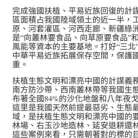
完成強國扶植、平易近族回復的計謀
區面積占我國陸域領土的近一半，
原、河套灌區、河西走廊、新疆綠
是“向叢林要食品、向草原要食品”
風能等資本的主要基地。打好“三北
中華平易近族拓展保存空間，保護
重。
扶植生態文明和漂亮中國的計謀義務
南方防沙帶、西南叢林帶等我國生
布著全國84%的沙化地盤和八年夜
這里是我國天然前提最惡劣、生態
域，是扶植生態文明和漂亮中國的
林場、右玉沙地造林、延安退耕還
這些案例來看，只需朝著對的標的