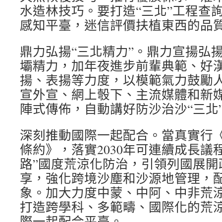
水造林技巧。要打造“三北”工程查
感知平臺，迷信評價扶植東西的品
鼎力弘揚“三北精力”。鼎力宣揚弘揚
壩精力，加年夜進步前輩典範、好
揚、表揚等力度，以模範氣力鼓勵
宣外宣、網上彀下、主流媒體和新
陣式傳佈，自動講好防沙治沙“三北
深刻推動國際一起配合。當真實行
條約》，落實2030年可連續成長議
路”國度荒涼化防治，引領列國展開
享，強化跨境沙塵和沙源地管理，
象。加大力度中蒙、中阿、中非荒
打造跨學科、多範疇、國際化的荒
際一起配合平臺。