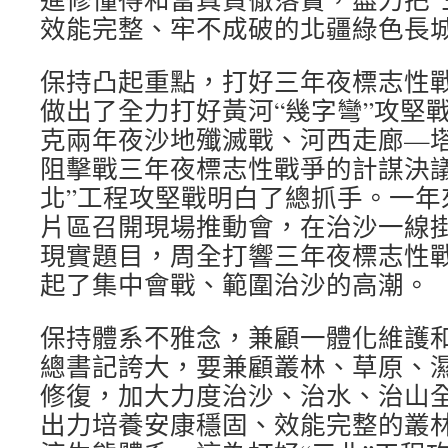
效能完整、牢不成破的北疆綠色長
保持凸起重點，打好三年夜標志性
做出了全力打好黃河“幾字彎”攻堅
克兩年夜沙地殲滅戰、河西走廊—
阻擊戰三年夜標志性戰爭的計謀決議
北”工程攻堅戰明白了總抓手。一年
片區召開現場推動會，在治沙一線
現實題目，周全打響三年夜標志性戰
起了集中會戰、範圍治沙的高潮。
保持體系不雅念，兼顧一體化維護
總書記誇大，要兼顧叢林、草原、
修復，加大力度治沙、治水、治山
出力培養安康穩固、效能完整的叢