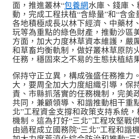
面，推進叢林“
包養網
水庫、錢庫、
動，完成工程扶植“含綠量”和“含金
各地積極成長以林下經濟、中藥材
玩等為重點的綠色財產，推動沙區
方面，加大力度林草資本維護，嚴
和草畜均衡軌制，做好叢林草原防
任務，穩固來之不易的生態扶植結
保持守正立異，構成強盛任務推力
大，要周全加大力度組織引導，保
責、市縣抓落實的任務機制，完美
共同，兼顧領導、和諧推動相干重點
北”工程資金支撐和政策支持系統，
機制。這為打好“三北”工程攻堅戰供
由過程成立國務院“三北”工程和諧
加大力度荒涼化綜合防治和推動“三