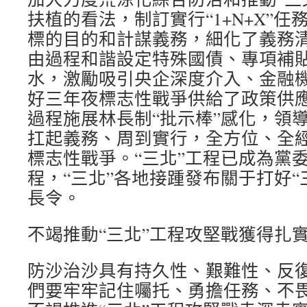
扶植的看法，制訂實行“1+N+X”
標的目的和計謀義務，細化了義務
由過程和諧設定特殊國債、專項補
水，激勵吸引央企深度介入、金融
好三年夜標志性戰爭供給了政策供
過程施展林長制“批示棒”感化，領
扛起義務、周到實行，全方位、全
標志性戰爭。“三北”工程已成為黨委
程，“三北”各地接踵發布關于打好“
長令。
不竭推動“三北”工程攻堅戰獲得扎
防沙治沙具有持久性、艱難性、反
們要牢牢記住囑托、勇擔任務、不