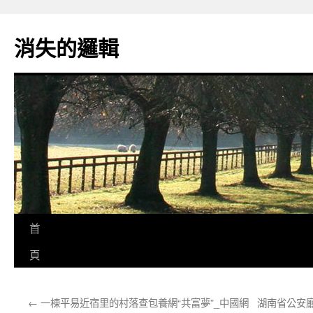
跳
至
消失的邏輯
主
要
內
容
首
頁
←
一棟平易近宿里的村落查包養網“共富夢”_中國網
湖南省公安廳