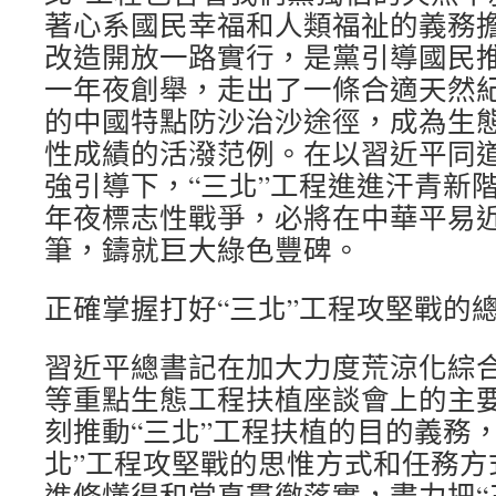
著心系國民幸福和人類福祉的義務擔
改造開放一路實行，是黨引導國民
一年夜創舉，走出了一條合適天然
的中國特點防沙治沙途徑，成為生
性成績的活潑范例。在以習近平同
強引導下，“三北”工程進進汗青新
年夜標志性戰爭，必將在中華平易
筆，鑄就巨大綠色豐碑。
正確掌握打好“三北”工程攻堅戰的
習近平總書記在加大力度荒涼化綜合
等重點生態工程扶植座談會上的主
刻推動“三北”工程扶植的目的義務
北”工程攻堅戰的思惟方式和任務方
進修懂得和當真貫徹落實，盡力把“