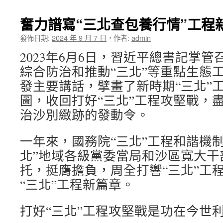
奮力譜寫“三北查包養行情”工程
發佈日期:
2024 年 9 月 7 日
，
作者:
admin
2023年6月6日，習近平總書記掌
綜合防治和推動“三北”等重點生態
發主要講話，擘畫了新時期“三北”
圖，收回打好“三北”工程攻堅戰，
治沙別緻跡的發動令。
一年來，國務院“三北”工程和諧機
北”地域各級黨委當局和沙區寬大干
托，挺膺擔負，周全打響“三北”工
“三北”工程新篇章。
打好“三北”工程攻堅戰是功在今世