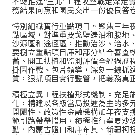
不竭推進“三北”工程攻堅戰走深走
務結果向黨和國民交出一份優良答
特別組織實行重點項目。聚焦三年
點區域，對準重要戈壁邊沿和腹地
沙源區和途徑區，推動治沙、治水
要樹立重點項目庫和部分結合審查
蓄、開工扶植和監測評價全經過歷
掛圖作戰、包片領導，深刻一線抓
質，狠抓項目實行監管，把義務真
積極立異工程扶植形式機制。充足
化，構建以各級當局投進為主的多
開闢性、政策性金融機構加年夜支
範引路帶舉措用，積極推行寧夏沙
勤、內蒙古磴口和庫布其、新疆柯