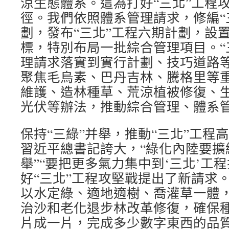
涼生態體系。這為打好“三北”工程
徑。我們依照體系管理請求，修編“
劃，發布“三北”工程六期計劃，設
標，特別布局一批綜合管理項目。“
理請求落實到實行計劃、技巧道路
聚焦毛烏素、巴丹吉林、騰格里等
維護、造林種草、荒涼植被修復、
光伏等辦法，推動綜合管理、體系
保持“三綠”并舉，推動“三北”工程
習近平總書記誇大，“綠化內陸要擴
舉”“要把更多氣力集中到‘三北’工
好“三北”工程攻堅戰提出了新請求
以水定綠、適地適樹、喬灌草一體
治沙和老化退步林改革修復，確保
片成一片，完成多少數字東西的品