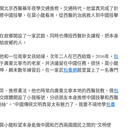
龍離開北京西醫藥年夜學交通進修。交通時代，他當真完成了針
修中國技擊，在莫小龍看來，從西醫的治病救人到中國技擊
在故鄉開設了一家武館，同時也傳授西醫針灸課程，把本身
給故鄉的人。
。他和一位南寧女孩結緣，次年二人在巴西結婚。2016年，
包
于廣東北寧市的老家，并決議留在中國任務。很快，莫小龍
坤，顛末數年練習后，在一家武
包養網
館里當上了一名專門
茶、進修書法。他也時常向廣東北寧本地的西醫就教，借
包
交媒體開設了小我賬號，分送朋友本身進修中國技擊和西醫
粉絲”。“中國傳統文明真是太有魅力了，我要不竭地學
包養
，莫小龍盼望本身能做中國和巴西兩國國民之間的“文明使