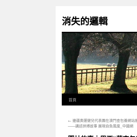
跳
至
消失的邏輯
主
要
內
容
首頁
←
邊疆奧運健兒代表團在澳門查包養網站
——講述拼搏故事 展現自負風度_中國網