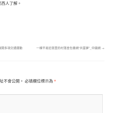
巴西人了解。
展開多項交通運動
一棟平易近宿里的村落查包養網“共富夢”_中國網
→
*
址不會公開。
必填欄位標示為