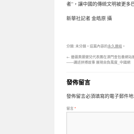
者”，讓中國的傳統文明被更多
新華社記者 金皓原 攝
分類: 未分類。這篇內容的
永久連結
。
←
邊疆奧運健兒代表團在澳門查包養網站
——講述拼搏故事 展現自負風度_中國網
發佈留言
發佈留言必須填寫的電子郵件地
留言
*