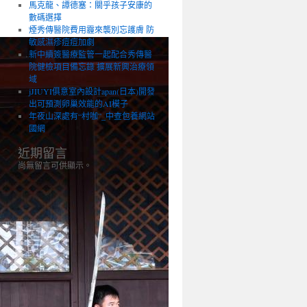
馬克龍、譚德塞：關乎孩子安康的
數碼選擇
煙秀傳醫院費用霾來襲別忘護膚 防
敏感濕疹痘痘加劇
新中續簽醫療監管一起配合秀傳醫
院健檢項目備忘錄 擴展新興治療領
域
jJIUYI俱意室內設計apan(日本)開發
出可預測卵巢效能的AI模子
年夜山深處有“村咖”_中查包養網站
國網
近期留言
尚無留言可供顯示。