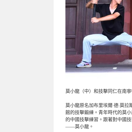
莫小龍（中）和技擊同仁在南寧
莫小龍原名加布里埃爾·德·莫拉
館的技擊鍛練。青年時代的莫小
的中國技擊練習。跟著對中國技
——莫小龍。