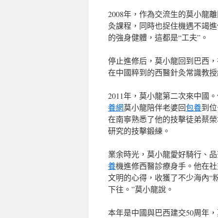
2008年，作為交流生的莫小
灸課程，同時也捉住機遇不竭進
的強身健體，這都是“工夫”。
停止進修后，莫小龍回到巴西，
在中國粹到的西醫針灸常識教授
2011年，莫小龍第二次來中國
養網
莫小龍陪伴老婆回
包養
到位
在南寧熟悉了他的技擊徒弟蔡榮
研究的技擊鍛練。
業余時光，莫小龍愛好騎行、品
養
機進修西醫診療身手。他在社
文明的心得，收獲了不少海內“
下往。”莫小龍說。
本年是中國與巴西建交50周年