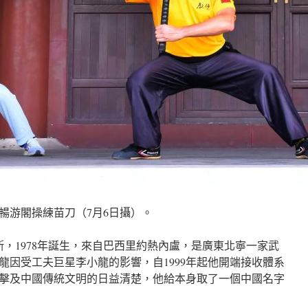
暢游閣操練苗刀（7月6日攝）。
斯，1978年誕生，來自巴西里約熱內盧，是廣東北寧一家武
龍因受工夫巨星李小龍的影響，自1999年起他開端接收體系
擊及中國傳統文明的日益清楚，他給本身取了一個中國名字